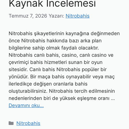
Kaynak İncelemesi
Temmuz 7, 2026
Yazarı:
Nitrobahis
Nitrobahis şikayetlerinin kaynağına değinmeden
önce Nitrobahis hakkında bazı arka plan
bilgilerine sahip olmak faydalı olacaktır.
Nitrobahis canlı bahis, casino, canlı casino ve
çevrimiçi bahis hizmetleri sunan bir oyun
sitesidir. Canlı bahis Nitrobahis popüler bir
yönüdür. Bir maça bahis oynayabilir veya maç
ilerledikçe değişen oranlarla bahis
oluşturabilirsiniz. Nitrobahis tercih edilmesinin
nedenlerinden biri de yüksek eşleşme oranı …
Devamını oku…
Kategoriler
Nitrobahis