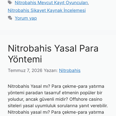
Etiketler
Nitrobahis Mevcut Kayıt Oyuncuları
,
Nitrobahis Şikayet Kaynak İncelemesi
Yorum yap
Nitrobahis Yasal Para
Yöntemi
Temmuz 7, 2026
Yazarı:
Nitrobahis
Nitrobahis Yasal mı? Para çekme-para yatırma
yöntemi paradan tasarruf etmenin popüler bir
yoludur, ancak güvenli midir? Offshore casino
siteleri yasal uyumluluk sorularına yanıt verebilir.
Nitrobahis yasal mı? Para çekme-para yatırma