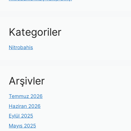
Kategoriler
Nitrobahis
Arşivler
Temmuz 2026
Haziran 2026
Eylül 2025
Mayıs 2025