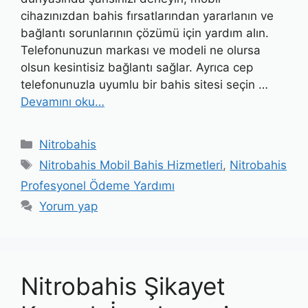
cihazınızdan bahis fırsatlarından yararlanın ve
bağlantı sorunlarının çözümü için yardım alın.
Telefonunuzun markası ve modeli ne olursa
olsun kesintisiz bağlantı sağlar. Ayrıca cep
telefonunuzla uyumlu bir bahis sitesi seçin …
Devamını oku…
Kategoriler
Nitrobahis
Etiketler
Nitrobahis Mobil Bahis Hizmetleri
,
Nitrobahis
Profesyonel Ödeme Yardımı
Yorum yap
Nitrobahis Şikayet