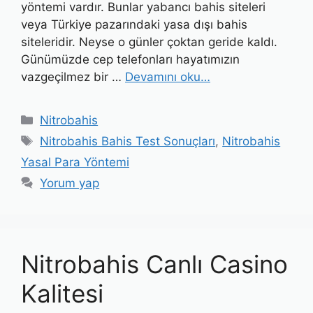
yöntemi vardır. Bunlar yabancı bahis siteleri
veya Türkiye pazarındaki yasa dışı bahis
siteleridir. Neyse o günler çoktan geride kaldı.
Günümüzde cep telefonları hayatımızın
vazgeçilmez bir …
Devamını oku…
Kategoriler
Nitrobahis
Etiketler
Nitrobahis Bahis Test Sonuçları
,
Nitrobahis
Yasal Para Yöntemi
Yorum yap
Nitrobahis Canlı Casino
Kalitesi