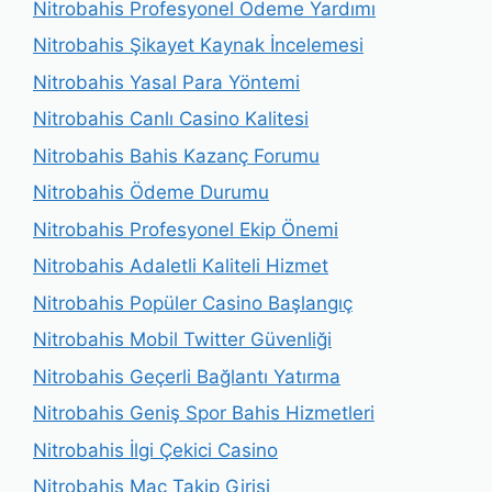
Nitrobahis Profesyonel Ödeme Yardımı
Nitrobahis Şikayet Kaynak İncelemesi
Nitrobahis Yasal Para Yöntemi
Nitrobahis Canlı Casino Kalitesi
Nitrobahis Bahis Kazanç Forumu
Nitrobahis Ödeme Durumu
Nitrobahis Profesyonel Ekip Önemi
Nitrobahis Adaletli Kaliteli Hizmet
Nitrobahis Popüler Casino Başlangıç
Nitrobahis Mobil Twitter Güvenliği
Nitrobahis Geçerli Bağlantı Yatırma
Nitrobahis Geniş Spor Bahis Hizmetleri
Nitrobahis İlgi Çekici Casino
Nitrobahis Maç Takip Girişi