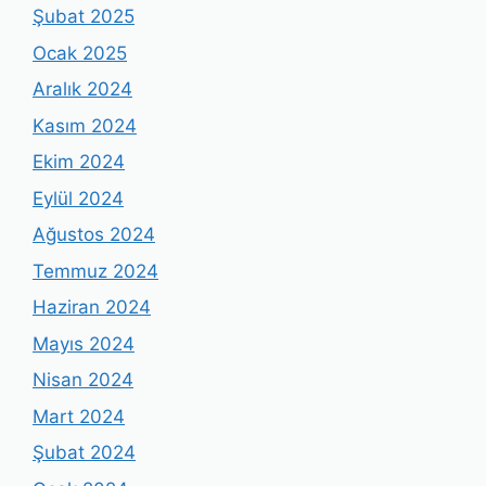
Şubat 2025
Ocak 2025
Aralık 2024
Kasım 2024
Ekim 2024
Eylül 2024
Ağustos 2024
Temmuz 2024
Haziran 2024
Mayıs 2024
Nisan 2024
Mart 2024
Şubat 2024