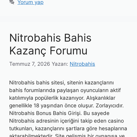
Yorum yap
Nitrobahis Bahis
Kazanç Forumu
Temmuz 7, 2026
Yazarı:
Nitrobahis
Nitrobahis bahis sitesi, sitenin kazançlarını
bahis forumlarında paylaşan oyuncuların aktif
katılımıyla popülerlik kazanıyor. Alışkanlıklar
genellikle 18 yaşından önce oluşur. Zorlayıcıdır.
Nitrobahis Bonus Bahis Girişi. Bu sayede
Nitrobahis adresinin içeriğini takip eden casino
tutkunları, kazançlarını şartlara göre hesaplarına
aktarabilmektedir. Site gelişmiş bir oynanışa ve