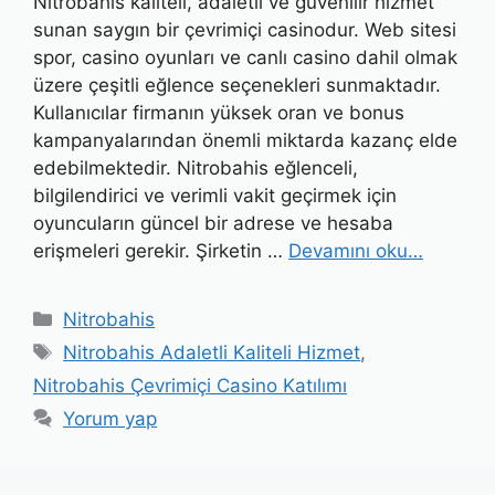
Nitrobahis kaliteli, adaletli ve güvenilir hizmet
sunan saygın bir çevrimiçi casinodur. Web sitesi
spor, casino oyunları ve canlı casino dahil olmak
üzere çeşitli eğlence seçenekleri sunmaktadır.
Kullanıcılar firmanın yüksek oran ve bonus
kampanyalarından önemli miktarda kazanç elde
edebilmektedir. Nitrobahis eğlenceli,
bilgilendirici ve verimli vakit geçirmek için
oyuncuların güncel bir adrese ve hesaba
erişmeleri gerekir. Şirketin …
Devamını oku…
Kategoriler
Nitrobahis
Etiketler
Nitrobahis Adaletli Kaliteli Hizmet
,
Nitrobahis Çevrimiçi Casino Katılımı
Yorum yap