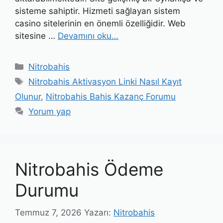
sisteme sahiptir. Hizmeti sağlayan sistem
casino sitelerinin en önemli özelliğidir. Web
sitesine …
Devamını oku…
Kategoriler
Nitrobahis
Etiketler
Nitrobahis Aktivasyon Linki Nasıl Kayıt
Olunur
,
Nitrobahis Bahis Kazanç Forumu
Yorum yap
Nitrobahis Ödeme
Durumu
Temmuz 7, 2026
Yazarı:
Nitrobahis