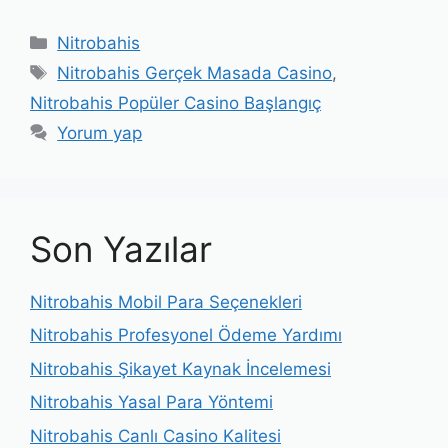
Kategoriler
Nitrobahis
Etiketler
Nitrobahis Gerçek Masada Casino
,
Nitrobahis Popüler Casino Başlangıç
Yorum yap
Son Yazılar
Nitrobahis Mobil Para Seçenekleri
Nitrobahis Profesyonel Ödeme Yardımı
Nitrobahis Şikayet Kaynak İncelemesi
Nitrobahis Yasal Para Yöntemi
Nitrobahis Canlı Casino Kalitesi