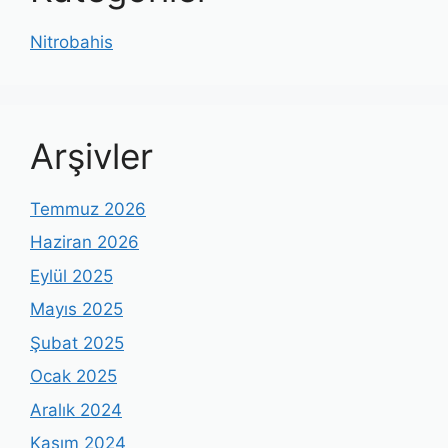
Nitrobahis
Arşivler
Temmuz 2026
Haziran 2026
Eylül 2025
Mayıs 2025
Şubat 2025
Ocak 2025
Aralık 2024
Kasım 2024