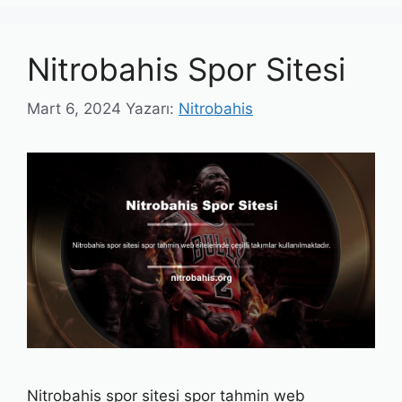
Nitrobahis Spor Sitesi
Mart 6, 2024
Yazarı:
Nitrobahis
Nitrobahis spor sitesi spor tahmin web