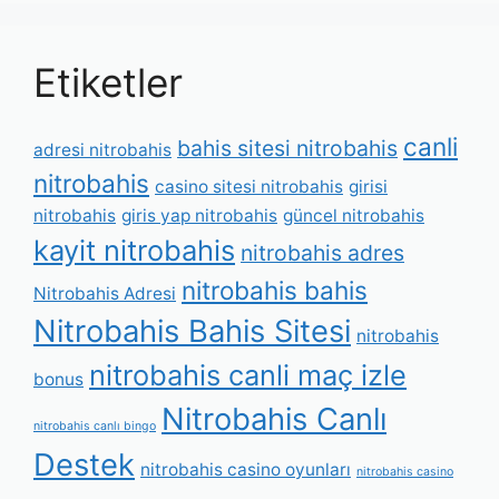
Etiketler
canli
bahis sitesi nitrobahis
adresi nitrobahis
nitrobahis
casino sitesi nitrobahis
girisi
nitrobahis
giris yap nitrobahis
güncel nitrobahis
kayit nitrobahis
nitrobahis adres
nitrobahis bahis
Nitrobahis Adresi
Nitrobahis Bahis Sitesi
nitrobahis
nitrobahis canli maç izle
bonus
Nitrobahis Canlı
nitrobahis canlı bingo
Destek
nitrobahis casino oyunları
nitrobahis casino