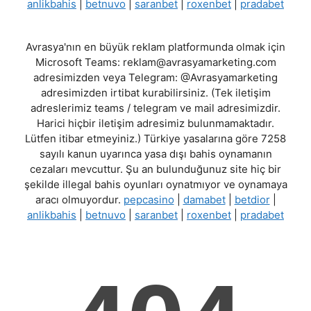
anlikbahis
|
betnuvo
|
saranbet
|
roxenbet
|
pradabet
Avrasya'nın en büyük reklam platformunda olmak için
Microsoft Teams:
reklam@avrasyamarketing.com
adresimizden veya Telegram: @Avrasyamarketing
adresimizden irtibat kurabilirsiniz. (Tek iletişim
adreslerimiz teams / telegram ve mail adresimizdir.
Harici hiçbir iletişim adresimiz bulunmamaktadır.
Lütfen itibar etmeyiniz.) Türkiye yasalarına göre 7258
sayılı kanun uyarınca yasa dışı bahis oynamanın
cezaları mevcuttur. Şu an bulunduğunuz site hiç bir
şekilde illegal bahis oyunları oynatmıyor ve oynamaya
aracı olmuyordur.
pepcasino
|
damabet
|
betdior
|
anlikbahis
|
betnuvo
|
saranbet
|
roxenbet
|
pradabet