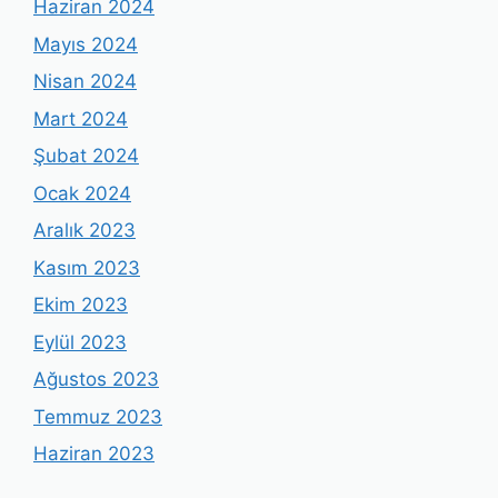
Haziran 2024
Mayıs 2024
Nisan 2024
Mart 2024
Şubat 2024
Ocak 2024
Aralık 2023
Kasım 2023
Ekim 2023
Eylül 2023
Ağustos 2023
Temmuz 2023
Haziran 2023