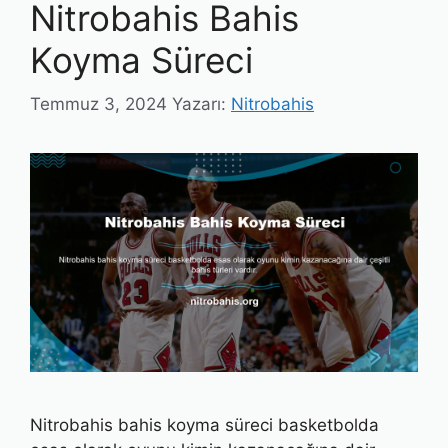
Nitrobahis Bahis
Koyma Süreci
Temmuz 3, 2024
Yazarı:
Nitrobahis
Nitrobahis bahis koyma süreci basketbolda