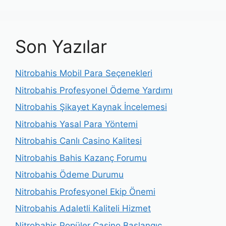
Son Yazılar
Nitrobahis Mobil Para Seçenekleri
Nitrobahis Profesyonel Ödeme Yardımı
Nitrobahis Şikayet Kaynak İncelemesi
Nitrobahis Yasal Para Yöntemi
Nitrobahis Canlı Casino Kalitesi
Nitrobahis Bahis Kazanç Forumu
Nitrobahis Ödeme Durumu
Nitrobahis Profesyonel Ekip Önemi
Nitrobahis Adaletli Kaliteli Hizmet
Nitrobahis Popüler Casino Başlangıç