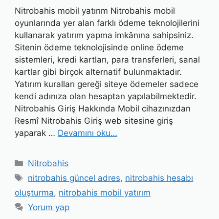
Nitrobahis mobil yatırım Nitrobahis mobil
oyunlarında yer alan farklı ödeme teknolojilerini
kullanarak yatırım yapma imkânına sahipsiniz.
Sitenin ödeme teknolojisinde online ödeme
sistemleri, kredi kartları, para transferleri, sanal
kartlar gibi birçok alternatif bulunmaktadır.
Yatırım kuralları gereği siteye ödemeler sadece
kendi adınıza olan hesaptan yapılabilmektedir.
Nitrobahis Giriş Hakkında Mobil cihazınızdan
Resmî Nitrobahis Giriş web sitesine giriş
yaparak …
Devamını oku…
Kategoriler
Nitrobahis
Etiketler
nitrobahis güncel adres
,
nitrobahis hesabı
oluşturma
,
nitrobahis mobil yatırım
Yorum yap