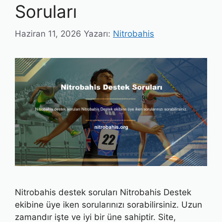
Soruları
Haziran 11, 2026
Yazarı:
Nitrobahis
Nitrobahis destek soruları Nitrobahis Destek
ekibine üye iken sorularınızı sorabilirsiniz. Uzun
zamandır işte ve iyi bir üne sahiptir. Site,