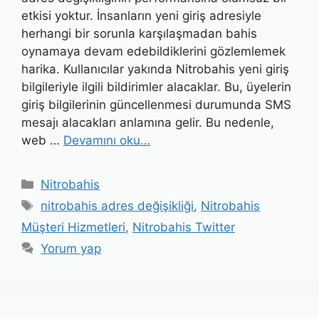
etkisi yoktur. İnsanların yeni giriş adresiyle
herhangi bir sorunla karşılaşmadan bahis
oynamaya devam edebildiklerini gözlemlemek
harika. Kullanıcılar yakında Nitrobahis yeni giriş
bilgileriyle ilgili bildirimler alacaklar. Bu, üyelerin
giriş bilgilerinin güncellenmesi durumunda SMS
mesajı alacakları anlamına gelir. Bu nedenle,
web …
Devamını oku…
Kategoriler
Nitrobahis
Etiketler
nitrobahis adres değişikliği
,
Nitrobahis
Müşteri Hizmetleri
,
Nitrobahis Twitter
Yorum yap