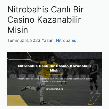
Nitrobahis Canlı Bir
Casino Kazanabilir
Misin
Temmuz 8, 2023
Yazarı:
Nitrobahis