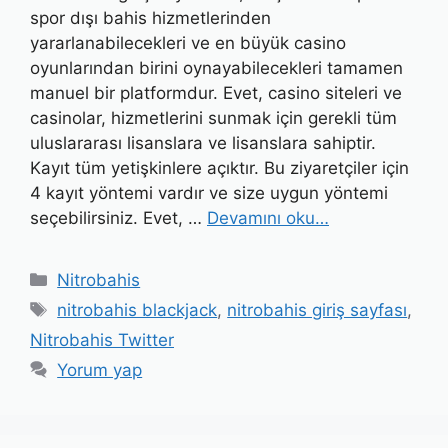
spor dışı bahis hizmetlerinden
yararlanabilecekleri ve en büyük casino
oyunlarından birini oynayabilecekleri tamamen
manuel bir platformdur. Evet, casino siteleri ve
casinolar, hizmetlerini sunmak için gerekli tüm
uluslararası lisanslara ve lisanslara sahiptir.
Kayıt tüm yetişkinlere açıktır. Bu ziyaretçiler için
4 kayıt yöntemi vardır ve size uygun yöntemi
seçebilirsiniz. Evet, …
Devamını oku…
Kategoriler
Nitrobahis
Etiketler
nitrobahis blackjack
,
nitrobahis giriş sayfası
,
Nitrobahis Twitter
Yorum yap