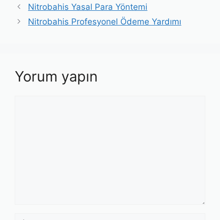
Nitrobahis Yasal Para Yöntemi
Nitrobahis Profesyonel Ödeme Yardımı
Yorum yapın
Yorum
İsim