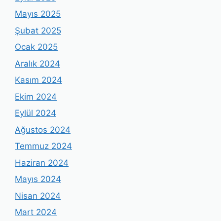
Mayıs 2025
Şubat 2025
Ocak 2025
Aralık 2024
Kasım 2024
Ekim 2024
Eylül 2024
Ağustos 2024
Temmuz 2024
Haziran 2024
Mayıs 2024
Nisan 2024
Mart 2024