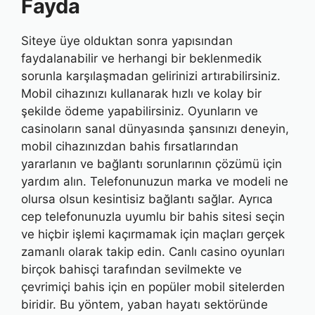
Fayda
Siteye üye olduktan sonra yapısından
faydalanabilir ve herhangi bir beklenmedik
sorunla karşılaşmadan gelirinizi artırabilirsiniz.
Mobil cihazınızı kullanarak hızlı ve kolay bir
şekilde ödeme yapabilirsiniz. Oyunların ve
casinoların sanal dünyasında şansınızı deneyin,
mobil cihazınızdan bahis fırsatlarından
yararlanın ve bağlantı sorunlarının çözümü için
yardım alın. Telefonunuzun marka ve modeli ne
olursa olsun kesintisiz bağlantı sağlar. Ayrıca
cep telefonunuzla uyumlu bir bahis sitesi seçin
ve hiçbir işlemi kaçırmamak için maçları gerçek
zamanlı olarak takip edin. Canlı casino oyunları
birçok bahisçi tarafından sevilmekte ve
çevrimiçi bahis için en popüler mobil sitelerden
biridir. Bu yöntem, yaban hayatı sektöründe