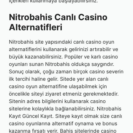
içerikleri kullanmaya başlayabilirsiniz.
Nitrobahis Canlı Casino
Alternatifleri
Nitrobahis site yapısındaki canlı casino oyun
alternatiflerini kullanarak gelirinizi artırabilir ve
büyük kazanabilirsiniz. Popüler ve karlı casino
oyunları sunan Nitrobahis oldukça saygındır.
Sonuç olarak, çoğu zaman birçok casino severin
ilk tercihi haline gelir. Sitede yer alan canlı
casino oyun alternatifine ulaşabilmek için
öncelikle siteyi ziyaret etmeniz gerekmektedir.
Sitenin adres bilgilerini kullanarak casino
sitelerine kolaylıkla bağlanabilirsiniz. Nitrobahis
Kayıt Güncel Kayıt. Siteye kayıt olmak size canlı
casino oyunlarına alternatif oynama ve bonus
kazanma fırsatı verir. Bahis sitelerinde casino