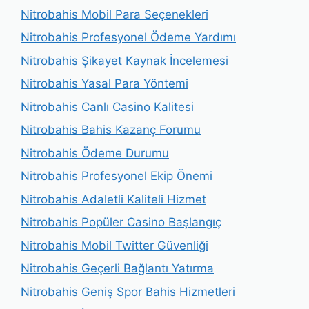
Nitrobahis Mobil Para Seçenekleri
Nitrobahis Profesyonel Ödeme Yardımı
Nitrobahis Şikayet Kaynak İncelemesi
Nitrobahis Yasal Para Yöntemi
Nitrobahis Canlı Casino Kalitesi
Nitrobahis Bahis Kazanç Forumu
Nitrobahis Ödeme Durumu
Nitrobahis Profesyonel Ekip Önemi
Nitrobahis Adaletli Kaliteli Hizmet
Nitrobahis Popüler Casino Başlangıç
Nitrobahis Mobil Twitter Güvenliği
Nitrobahis Geçerli Bağlantı Yatırma
Nitrobahis Geniş Spor Bahis Hizmetleri