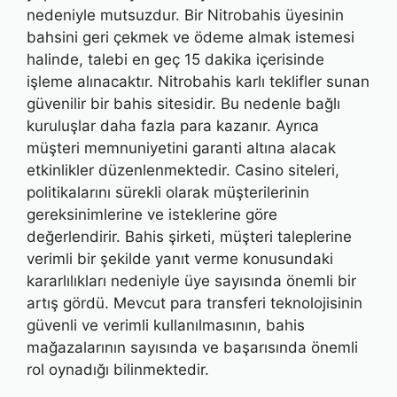
nedeniyle mutsuzdur. Bir Nitrobahis üyesinin
bahsini geri çekmek ve ödeme almak istemesi
halinde, talebi en geç 15 dakika içerisinde
işleme alınacaktır. Nitrobahis karlı teklifler sunan
güvenilir bir bahis sitesidir. Bu nedenle bağlı
kuruluşlar daha fazla para kazanır. Ayrıca
müşteri memnuniyetini garanti altına alacak
etkinlikler düzenlenmektedir. Casino siteleri,
politikalarını sürekli olarak müşterilerinin
gereksinimlerine ve isteklerine göre
değerlendirir. Bahis şirketi, müşteri taleplerine
verimli bir şekilde yanıt verme konusundaki
kararlılıkları nedeniyle üye sayısında önemli bir
artış gördü. Mevcut para transferi teknolojisinin
güvenli ve verimli kullanılmasının, bahis
mağazalarının sayısında ve başarısında önemli
rol oynadığı bilinmektedir.