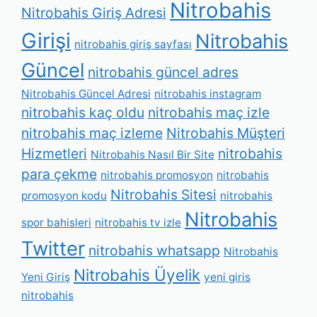
Nitrobahis
Nitrobahis Giriş Adresi
Girişi
Nitrobahis
nitrobahis giriş sayfası
Güncel
nitrobahis güncel adres
Nitrobahis Güncel Adresi
nitrobahis instagram
nitrobahis kaç oldu
nitrobahis maç izle
nitrobahis maç izleme
Nitrobahis Müşteri
Hizmetleri
nitrobahis
Nitrobahis Nasıl Bir Site
para çekme
nitrobahis promosyon
nitrobahis
Nitrobahis Sitesi
promosyon kodu
nitrobahis
Nitrobahis
spor bahisleri
nitrobahis tv izle
Twitter
nitrobahis whatsapp
Nitrobahis
Nitrobahis Üyelik
Yeni Giriş
yeni giris
nitrobahis