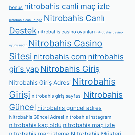
nitrobahis canli maç izle
bonus
Nitrobahis Canlı
nitrobahis canlı bingo
Destek
nitrobahis casino oyunları
nitrobahis casino
Nitrobahis Casino
oyunu nedir
Sitesi
nitrobahis com
nitrobahis
Nitrobahis Giriş
giris yap
Nitrobahis
Nitrobahis Giriş Adresi
Girişi
Nitrobahis
nitrobahis giriş sayfası
Güncel
nitrobahis güncel adres
Nitrobahis Güncel Adresi
nitrobahis instagram
nitrobahis kaç oldu
nitrobahis maç izle
nitrobahis maç izleme
Nitrobahis Müşteri