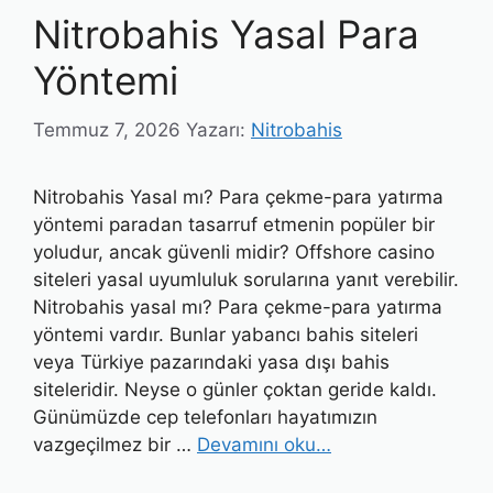
Nitrobahis Yasal Para
Yöntemi
Temmuz 7, 2026
Yazarı:
Nitrobahis
Nitrobahis Yasal mı? Para çekme-para yatırma
yöntemi paradan tasarruf etmenin popüler bir
yoludur, ancak güvenli midir? Offshore casino
siteleri yasal uyumluluk sorularına yanıt verebilir.
Nitrobahis yasal mı? Para çekme-para yatırma
yöntemi vardır. Bunlar yabancı bahis siteleri
veya Türkiye pazarındaki yasa dışı bahis
siteleridir. Neyse o günler çoktan geride kaldı.
Günümüzde cep telefonları hayatımızın
vazgeçilmez bir …
Devamını oku…