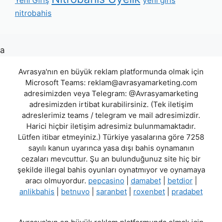
Yeni Giriş
yeni giris
nitrobahis
a
Avrasya'nın en büyük reklam platformunda olmak için
Microsoft Teams:
reklam@avrasyamarketing.com
adresimizden veya Telegram: @Avrasyamarketing
adresimizden irtibat kurabilirsiniz. (Tek iletişim
adreslerimiz teams / telegram ve mail adresimizdir.
Harici hiçbir iletişim adresimiz bulunmamaktadır.
Lütfen itibar etmeyiniz.) Türkiye yasalarına göre 7258
sayılı kanun uyarınca yasa dışı bahis oynamanın
cezaları mevcuttur. Şu an bulunduğunuz site hiç bir
şekilde illegal bahis oyunları oynatmıyor ve oynamaya
aracı olmuyordur.
pepcasino
|
damabet
|
betdior
|
anlikbahis
|
betnuvo
|
saranbet
|
roxenbet
|
pradabet