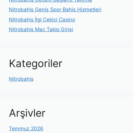
Nitrobahis Geniş Spor Bahis Hizmetleri
Nitrobahis İlgi Çekici Casino
Nitrobahis Maç Takip Girişi
Kategoriler
Nitrobahis
Arşivler
Temmuz 2026