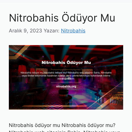
Nitrobahis Ödüyor Mu
Aralık 9, 2023
Yazarı:
Nitrobahis
Nitrobahis ödüyor mu Nitrobahis ödüyor mu?