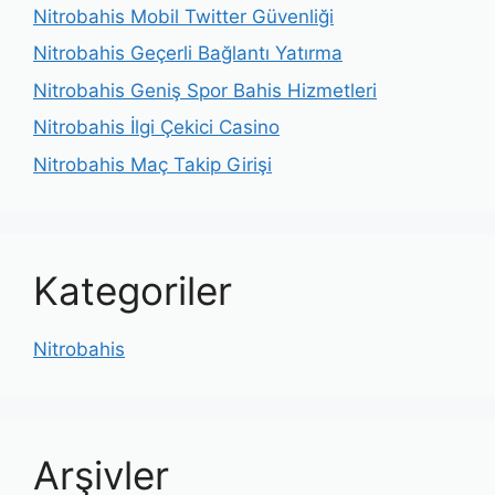
Nitrobahis Mobil Twitter Güvenliği
Nitrobahis Geçerli Bağlantı Yatırma
Nitrobahis Geniş Spor Bahis Hizmetleri
Nitrobahis İlgi Çekici Casino
Nitrobahis Maç Takip Girişi
Kategoriler
Nitrobahis
Arşivler