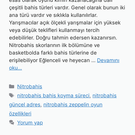
çeşitli bahis türleri vardır. Genel olarak bunun iki
ana türü vardır ve sıklıkla kullanılırlar.
Yarışmacılar açık ölçekli yarışmalar için yüksek
veya düşük teklifleri kullanmayı tercih
edebilirler. Doğru tahmin edersen kazanırsın.
Nitrobahis skorlarının ilk bölümüne ve
basketbolda farklı bahis türlerine de
erişilebiliyor Eğlenceli ve heyecan …
Devamını
oku…
Kategoriler
Nitrobahis
Etiketler
nitrobahis bahis koyma süreci
,
nitrobahis
güncel adres
,
nitrobahis zeppelin oyun
özellikleri
Yorum yap