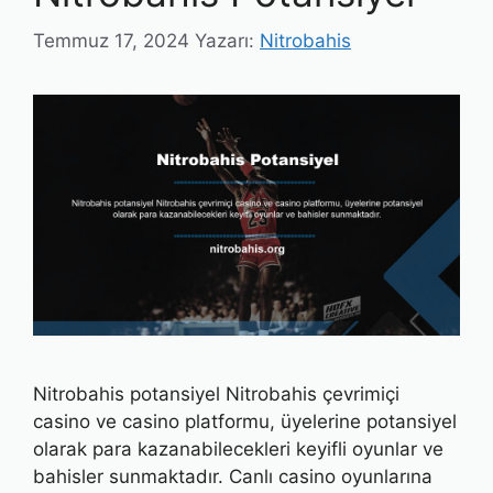
Temmuz 17, 2024
Yazarı:
Nitrobahis
Nitrobahis potansiyel Nitrobahis çevrimiçi
casino ve casino platformu, üyelerine potansiyel
olarak para kazanabilecekleri keyifli oyunlar ve
bahisler sunmaktadır. Canlı casino oyunlarına