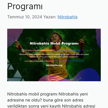
Programı
Temmuz 10, 2024
Yazarı:
Nitrobahis
Nitrobahis mobil programı Nitrobahis yeni
adresine ne oldu? buna göre son adres
verildikten sonra yeni kayıtlı Nitrobahis adresi