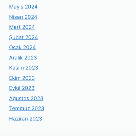
Mayıs 2024
Nisan 2024
Mart 2024
Şubat 2024
Ocak 2024
Aralık 2023
Kasım 2023
Ekim 2023
Eylül 2023
Ağustos 2023
Temmuz 2023
Haziran 2023