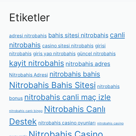
Etiketler
canli
bahis sitesi nitrobahis
adresi nitrobahis
nitrobahis
casino sitesi nitrobahis
girisi
nitrobahis
giris yap nitrobahis
güncel nitrobahis
kayit nitrobahis
nitrobahis adres
nitrobahis bahis
Nitrobahis Adresi
Nitrobahis Bahis Sitesi
nitrobahis
nitrobahis canli maç izle
bonus
Nitrobahis Canlı
nitrobahis canlı bingo
Destek
nitrobahis casino oyunları
nitrobahis casino
Nitrobahis Casino