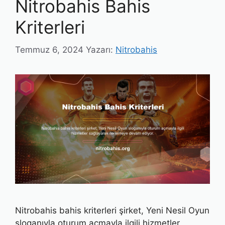
Nitrobahis Bahis
Kriterleri
Temmuz 6, 2024
Yazarı:
Nitrobahis
Nitrobahis bahis kriterleri şirket, Yeni Nesil Oyun
sloganıyla oturum açmayla ilgili hizmetler