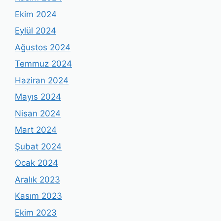
Ekim 2024
Eylül 2024
Ağustos 2024
Temmuz 2024
Haziran 2024
Mayıs 2024
Nisan 2024
Mart 2024
Şubat 2024
Ocak 2024
Aralık 2023
Kasım 2023
Ekim 2023