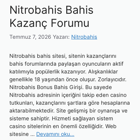
Nitrobahis Bahis
Kazanç Forumu
Temmuz 7, 2026
Yazarı:
Nitrobahis
Nitrobahis bahis sitesi, sitenin kazançlarını
bahis forumlarında paylaşan oyuncuların aktif
katılımıyla popülerlik kazanıyor. Alışkanlıklar
genellikle 18 yaşından önce oluşur. Zorlayıcıdır.
Nitrobahis Bonus Bahis Girişi. Bu sayede
Nitrobahis adresinin içeriğini takip eden casino
tutkunları, kazançlarını şartlara göre hesaplarına
aktarabilmektedir. Site gelişmiş bir oynanışa ve
sisteme sahiptir. Hizmeti sağlayan sistem
casino sitelerinin en önemli özelliğidir. Web
sitesine …
Devamını oku…