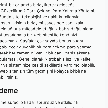
rimli bir ortamda birleştirerek geleceğe
his Güvenilir mi? Para Çekme-Para Yatırma Yöntemi.
unda site, teknolojisi ve nakit kurallarıyla
suru ikisinin birleşimi sayesinde canlı kalır.
in uğruna mücadele ettiğiniz bahis dağıtımlarını
yi tasarlanmış bir web sitesi ile kendinizi
acaksınız. Sayfalar çok sayıda bonus puanı
açabilecek güvenilir bir para çekme-para yatırma
erek her zaman güvenilir bir canlı bahis akışına
gulaması. Genel olarak Nitrobahis hızlı ve kaliteli
ir ve sisteminize çeşitli şekillerde yardımcı olabilir.
Web sitenizin tüm geçmişini kolayca birbirine
ilirsiniz.
 Ödeme
eme süreci o kadar sorunsuz ve etkilidir ki