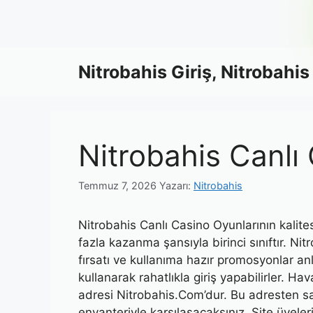
İçeriğe
Nitrobahis Giriş, Nitrobahis
atla
Nitrobahis Canlı 
Temmuz 7, 2026
Yazarı:
Nitrobahis
Nitrobahis Canlı Casino Oyunlarının kalit
fazla kazanma şansıyla birinci sınıftır. 
fırsatı ve kullanıma hazır promosyonlar an
kullanarak rahatlıkla giriş yapabilirler. 
adresi Nitrobahis.Com’dur. Bu adresten say
envanteriyle karşılaşacaksınız. Site üyeleri