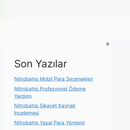
a
Son Yazılar
Nitrobahis Mobil Para Seçenekleri
Nitrobahis Profesyonel Ödeme
Yardımı
Nitrobahis Şikayet Kaynak
İncelemesi
Nitrobahis Yasal Para Yöntemi