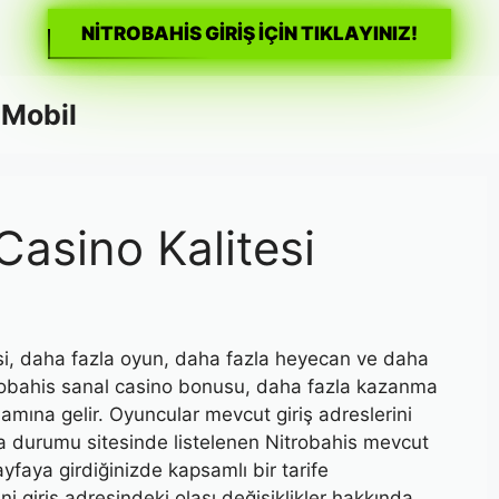
NİTROBAHİS GİRİŞ İÇİN TIKLAYINIZ!
 Mobil
Casino Kalitesi
esi, daha fazla oyun, daha fazla heyecan ve daha
Nitrobahis sanal casino bonusu, daha fazla kazanma
lamına gelir. Oyuncular mevcut giriş adreslerini
Hava durumu sitesinde listelenen Nitrobahis mevcut
faya girdiğinizde kapsamlı bir tarife
ni giriş adresindeki olası değişiklikler hakkında