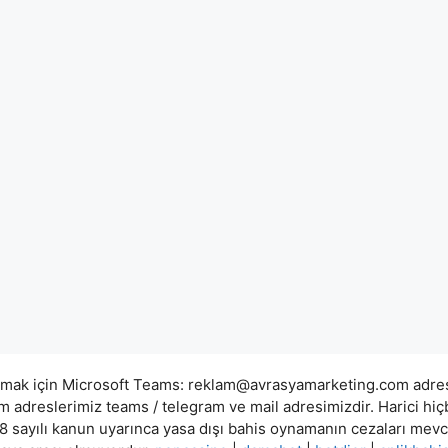
lmak için Microsoft Teams:
reklam@avrasyamarketing.com
adre
işim adreslerimiz teams / telegram ve mail adresimizdir. Harici hi
58 sayılı kanun uyarınca yasa dışı bahis oynamanın cezaları mevc