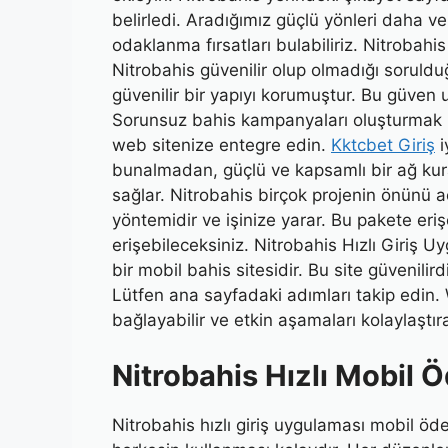
belirledi. Aradığımız güçlü yönleri daha ve
odaklanma fırsatları bulabiliriz. Nitroba
Nitrobahis güvenilir olup olmadığı sorulduğ
güvenilir bir yapıyı korumuştur. Bu güven un
Sorunsuz bahis kampanyaları oluşturmak iç
web sitenize entegre edin.
Kktcbet Giriş
i
bunalmadan, güçlü ve kapsamlı bir ağ kur
sağlar. Nitrobahis birçok projenin önünü 
yöntemidir ve işinize yarar. Bu pakete eriş
erişebileceksiniz. Nitrobahis Hızlı Giriş Uy
bir mobil bahis sitesidir. Bu site güvenilird
Lütfen ana sayfadaki adımları takip edin. 
bağlayabilir ve etkin aşamaları kolaylaştırab
Nitrobahis Hızlı Mobil
Nitrobahis hızlı giriş uygulaması mobil öd