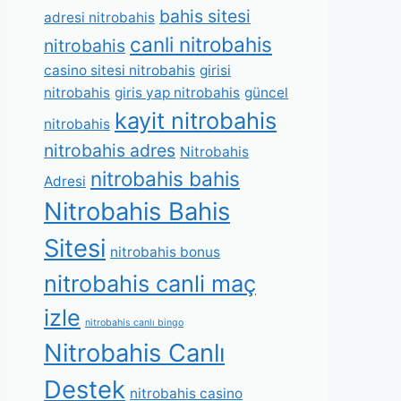
bahis sitesi
adresi nitrobahis
canli nitrobahis
nitrobahis
casino sitesi nitrobahis
girisi
nitrobahis
giris yap nitrobahis
güncel
kayit nitrobahis
nitrobahis
nitrobahis adres
Nitrobahis
nitrobahis bahis
Adresi
Nitrobahis Bahis
Sitesi
nitrobahis bonus
nitrobahis canli maç
izle
nitrobahis canlı bingo
Nitrobahis Canlı
Destek
nitrobahis casino