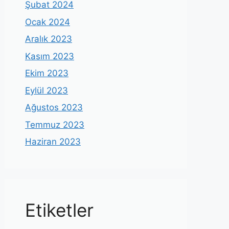
Şubat 2024
Ocak 2024
Aralık 2023
Kasım 2023
Ekim 2023
Eylül 2023
Ağustos 2023
Temmuz 2023
Haziran 2023
Etiketler