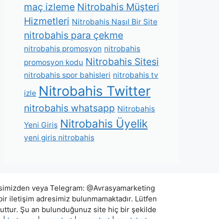
maç izleme
Nitrobahis Müşteri
Hizmetleri
Nitrobahis Nasıl Bir Site
nitrobahis para çekme
nitrobahis promosyon
nitrobahis
Nitrobahis Sitesi
promosyon kodu
nitrobahis spor bahisleri
nitrobahis tv
Nitrobahis Twitter
izle
nitrobahis whatsapp
Nitrobahis
Nitrobahis Üyelik
Yeni Giriş
yeni giris nitrobahis
simizden veya Telegram: @Avrasyamarketing
çbir iletişim adresimiz bulunmamaktadır. Lütfen
uttur. Şu an bulunduğunuz site hiç bir şekilde