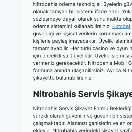
Nitrobahis ödeme teknolojisi, üyelerin gü
olanak tanıyan bir sistemi ifade eder. Yuk
sözleşmeye dayalı olarak sunulmakta olup
ödeme sistemini kullanabilirsiniz.
Kktcbet
güvenliği ve kişisel verilerin korunması a
kişilerle paylaşılmayacaktır. Üyelik işlemini
tamamlayabilir. Her türlü casino ve oyun 
için öncelikli şart üyeliktir. Üyelik işlemi sır
vermeniz gerekecektir. Nitrobahis Mobil Gi
formuna anında ulaşabilirsiniz. Ayrıca Ni
şikayette bulunabilirsiniz.
Nitrobahis Servis Şikay
Nitrobahis Servis Şikayet Formu Beklediğimi
sürekli olarak güvenilir ve güvenli bir si
çalışmaktadır. Alanınızı genişletin ve en ö
ekleyin. Nitrobahis yerindeki şikayet sayfas