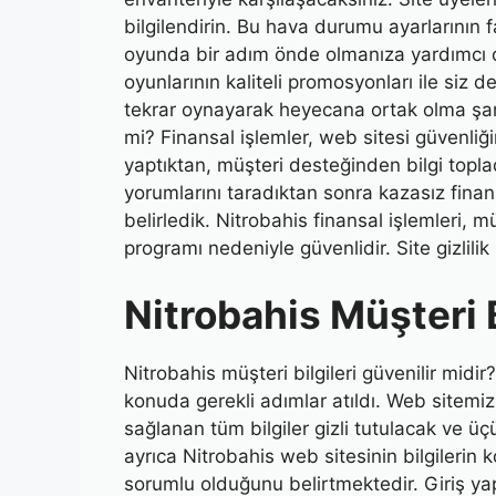
bilgilendirin. Bu hava durumu ayarlarının 
oyunda bir adım önde olmanıza yardımcı ol
oyunlarının kaliteli promosyonları ile siz
tekrar oynayarak heyecana ortak olma şans
mi? Finansal işlemler, web sitesi güvenliğ
yaptıktan, müşteri desteğinden bilgi topla
yorumlarını taradıktan sonra kazasız fina
belirledik. Nitrobahis finansal işlemleri, mü
programı nedeniyle güvenlidir. Site gizlili
Nitrobahis Müşteri 
Nitrobahis müşteri bilgileri güvenilir midir
konuda gerekli adımlar atıldı. Web sitemizin
sağlanan tüm bilgiler gizli tutulacak ve ü
ayrıca Nitrobahis web sitesinin bilgileri
sorumlu olduğunu belirtmektedir. Giriş yap