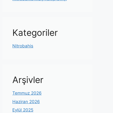
Kategoriler
Nitrobahis
Arşivler
Temmuz 2026
Haziran 2026
Eylül 2025