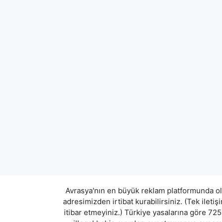
Avrasya'nın en büyük reklam platformunda o
adresimizden irtibat kurabilirsiniz. (Tek ilet
itibar etmeyiniz.) Türkiye yasalarına göre 72