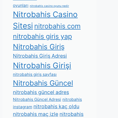
oyunları
nitrobahis casino oyunu nedir
Nitrobahis Casino
Sitesi
nitrobahis com
nitrobahis giris yap
Nitrobahis Giriş
Nitrobahis Giriş Adresi
Nitrobahis Girişi
nitrobahis giriş sayfası
Nitrobahis Güncel
nitrobahis güncel adres
Nitrobahis Güncel Adresi
nitrobahis
nitrobahis kaç oldu
instagram
nitrobahis maç izle
nitrobahis