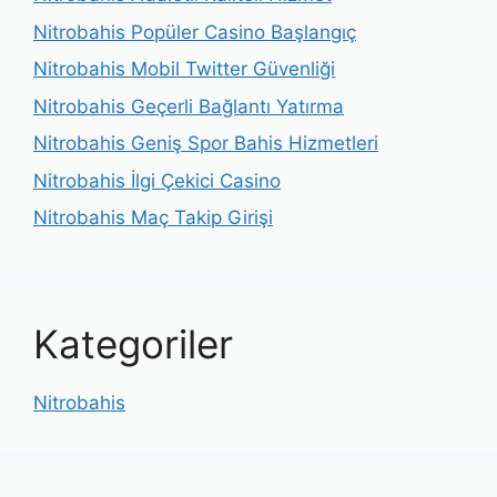
Nitrobahis Popüler Casino Başlangıç
Nitrobahis Mobil Twitter Güvenliği
Nitrobahis Geçerli Bağlantı Yatırma
Nitrobahis Geniş Spor Bahis Hizmetleri
Nitrobahis İlgi Çekici Casino
Nitrobahis Maç Takip Girişi
Kategoriler
Nitrobahis