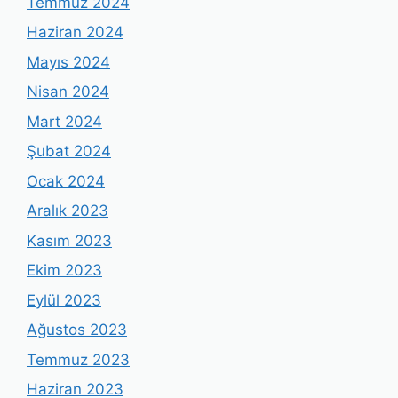
Temmuz 2024
Haziran 2024
Mayıs 2024
Nisan 2024
Mart 2024
Şubat 2024
Ocak 2024
Aralık 2023
Kasım 2023
Ekim 2023
Eylül 2023
Ağustos 2023
Temmuz 2023
Haziran 2023