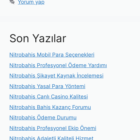
Yorum yap
Son Yazılar
Nitrobahis Mobil Para Seçenekleri
Nitrobahis Profesyonel Ödeme Yardımı
Nitrobahis Şikayet Kaynak İncelemesi
Nitrobahis Yasal Para Yöntemi
Nitrobahis Canlı Casino Kalitesi
Nitrobahis Bahis Kazanç Forumu
Nitrobahis Ödeme Durumu
Nitrobahis Profesyonel Ekip Önemi
Nitrobahis Adaletli Kaliteli Hizmet