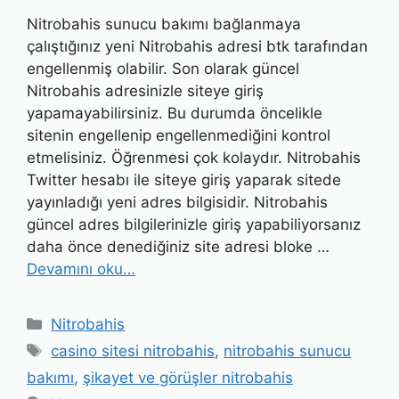
Nitrobahis sunucu bakımı bağlanmaya
çalıştığınız yeni Nitrobahis adresi btk tarafından
engellenmiş olabilir. Son olarak güncel
Nitrobahis adresinizle siteye giriş
yapamayabilirsiniz. Bu durumda öncelikle
sitenin engellenip engellenmediğini kontrol
etmelisiniz. Öğrenmesi çok kolaydır. Nitrobahis
Twitter hesabı ile siteye giriş yaparak sitede
yayınladığı yeni adres bilgisidir. Nitrobahis
güncel adres bilgilerinizle giriş yapabiliyorsanız
daha önce denediğiniz site adresi bloke …
Devamını oku…
Kategoriler
Nitrobahis
Etiketler
casino sitesi nitrobahis
,
nitrobahis sunucu
bakımı
,
şikayet ve görüşler nitrobahis