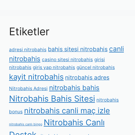
Etiketler
canli
bahis sitesi nitrobahis
adresi nitrobahis
nitrobahis
casino sitesi nitrobahis
girisi
nitrobahis
giris yap nitrobahis
güncel nitrobahis
kayit nitrobahis
nitrobahis adres
nitrobahis bahis
Nitrobahis Adresi
Nitrobahis Bahis Sitesi
nitrobahis
nitrobahis canli maç izle
bonus
Nitrobahis Canlı
nitrobahis canlı bingo
Destek