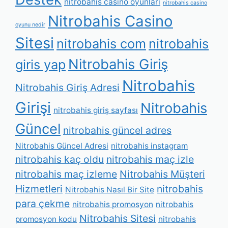
nitrobahis casino oyunları
nitrobahis casino
Nitrobahis Casino
oyunu nedir
Sitesi
nitrobahis com
nitrobahis
Nitrobahis Giriş
giris yap
Nitrobahis
Nitrobahis Giriş Adresi
Girişi
Nitrobahis
nitrobahis giriş sayfası
Güncel
nitrobahis güncel adres
Nitrobahis Güncel Adresi
nitrobahis instagram
nitrobahis kaç oldu
nitrobahis maç izle
nitrobahis maç izleme
Nitrobahis Müşteri
Hizmetleri
nitrobahis
Nitrobahis Nasıl Bir Site
para çekme
nitrobahis promosyon
nitrobahis
Nitrobahis Sitesi
promosyon kodu
nitrobahis