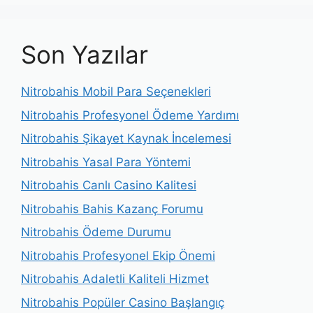
Son Yazılar
Nitrobahis Mobil Para Seçenekleri
Nitrobahis Profesyonel Ödeme Yardımı
Nitrobahis Şikayet Kaynak İncelemesi
Nitrobahis Yasal Para Yöntemi
Nitrobahis Canlı Casino Kalitesi
Nitrobahis Bahis Kazanç Forumu
Nitrobahis Ödeme Durumu
Nitrobahis Profesyonel Ekip Önemi
Nitrobahis Adaletli Kaliteli Hizmet
Nitrobahis Popüler Casino Başlangıç