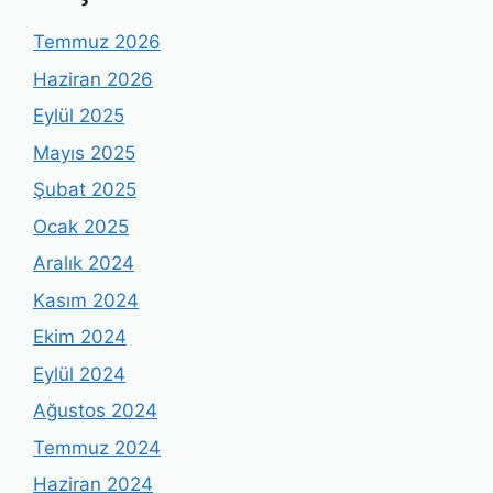
Temmuz 2026
Haziran 2026
Eylül 2025
Mayıs 2025
Şubat 2025
Ocak 2025
Aralık 2024
Kasım 2024
Ekim 2024
Eylül 2024
Ağustos 2024
Temmuz 2024
Haziran 2024