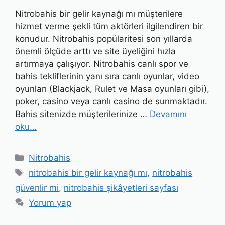
Nitrobahis bir gelir kaynağı mı müşterilere
hizmet verme şekli tüm aktörleri ilgilendiren bir
konudur. Nitrobahis popülaritesi son yıllarda
önemli ölçüde arttı ve site üyeliğini hızla
artırmaya çalışıyor. Nitrobahis canlı spor ve
bahis tekliflerinin yanı sıra canlı oyunlar, video
oyunları (Blackjack, Rulet ve Masa oyunları gibi),
poker, casino veya canlı casino de sunmaktadır.
Bahis sitenizde müşterilerinize …
Devamını
oku…
Kategoriler
Nitrobahis
Etiketler
nitrobahis bir gelir kaynağı mı
,
nitrobahis
güvenlir mi
,
nitrobahis şikâyetleri sayfası
Yorum yap