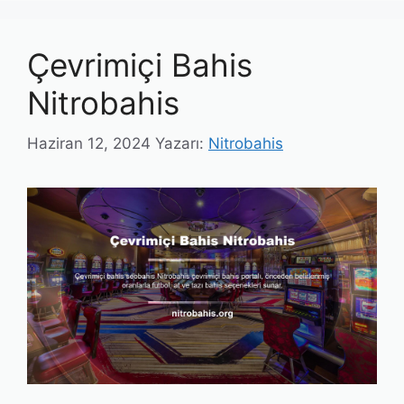
Çevrimiçi Bahis
Nitrobahis
Haziran 12, 2024
Yazarı:
Nitrobahis