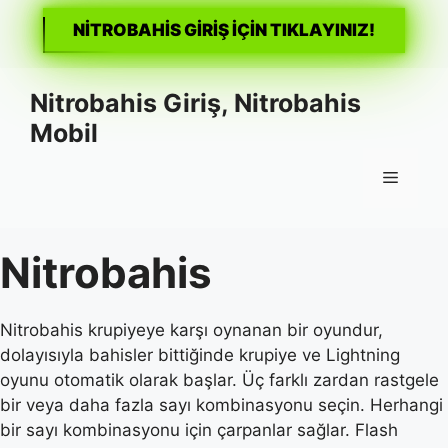
NİTROBAHİS GİRİŞ İÇİN TIKLAYINIZ!
İçeriğe
Nitrobahis Giriş, Nitrobahis
atla
Mobil
Menü
Nitrobahis
Nitrobahis krupiyeye karşı oynanan bir oyundur,
dolayısıyla bahisler bittiğinde krupiye ve Lightning
oyunu otomatik olarak başlar. Üç farklı zardan rastgele
bir veya daha fazla sayı kombinasyonu seçin. Herhangi
bir sayı kombinasyonu için çarpanlar sağlar. Flash