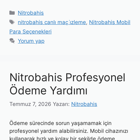
Kategoriler
Nitrobahis
Etiketler
nitrobahis canlı maç i̇zleme
,
Nitrobahis Mobil
Para Seçenekleri
Yorum yap
Nitrobahis Profesyonel
Ödeme Yardımı
Temmuz 7, 2026
Yazarı:
Nitrobahis
Ödeme sürecinde sorun yaşamamak için
profesyonel yardım alabilirsiniz. Mobil cihazınızı
kullanarak hızlı ve kolay bir şekilde ödeme