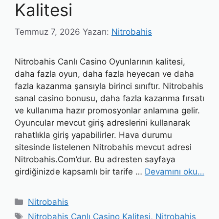
Kalitesi
Temmuz 7, 2026
Yazarı:
Nitrobahis
Nitrobahis Canlı Casino Oyunlarının kalitesi,
daha fazla oyun, daha fazla heyecan ve daha
fazla kazanma şansıyla birinci sınıftır. Nitrobahis
sanal casino bonusu, daha fazla kazanma fırsatı
ve kullanıma hazır promosyonlar anlamına gelir.
Oyuncular mevcut giriş adreslerini kullanarak
rahatlıkla giriş yapabilirler. Hava durumu
sitesinde listelenen Nitrobahis mevcut adresi
Nitrobahis.Com’dur. Bu adresten sayfaya
girdiğinizde kapsamlı bir tarife …
Devamını oku…
Kategoriler
Nitrobahis
Etiketler
Nitrobahis Canlı Casino Kalitesi
,
Nitrobahis