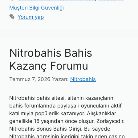
Müşteri Bilgi Güvenliği
Yorum yap
Nitrobahis Bahis
Kazanç Forumu
Temmuz 7, 2026
Yazarı:
Nitrobahis
Nitrobahis bahis sitesi, sitenin kazançlarını
bahis forumlarında paylaşan oyuncuların aktif
katılımıyla popülerlik kazanıyor. Alışkanlıklar
genellikle 18 yaşından önce oluşur. Zorlayıcıdır.
Nitrobahis Bonus Bahis Girişi. Bu sayede
Nitrobahis adresinin içeriğini takip eden casino