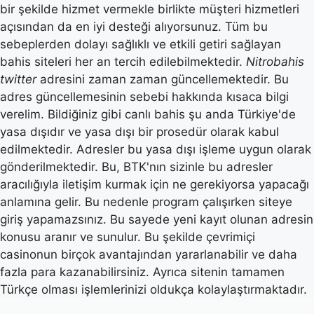
bir şekilde hizmet vermekle birlikte müşteri hizmetleri
açısından da en iyi desteği alıyorsunuz. Tüm bu
sebeplerden dolayı sağlıklı ve etkili getiri sağlayan
bahis siteleri her an tercih edilebilmektedir.
Nitrobahis
twitter
adresini zaman zaman güncellemektedir. Bu
adres güncellemesinin sebebi hakkında kısaca bilgi
verelim. Bildiğiniz gibi canlı bahis şu anda Türkiye'de
yasa dışıdır ve yasa dışı bir prosedür olarak kabul
edilmektedir. Adresler bu yasa dışı işleme uygun olarak
gönderilmektedir. Bu, BTK'nın sizinle bu adresler
aracılığıyla iletişim kurmak için ne gerekiyorsa yapacağı
anlamına gelir. Bu nedenle program çalışırken siteye
giriş yapamazsınız. Bu sayede yeni kayıt olunan adresin
konusu aranır ve sunulur. Bu şekilde çevrimiçi
casinonun birçok avantajından yararlanabilir ve daha
fazla para kazanabilirsiniz. Ayrıca sitenin tamamen
Türkçe olması işlemlerinizi oldukça kolaylaştırmaktadır.