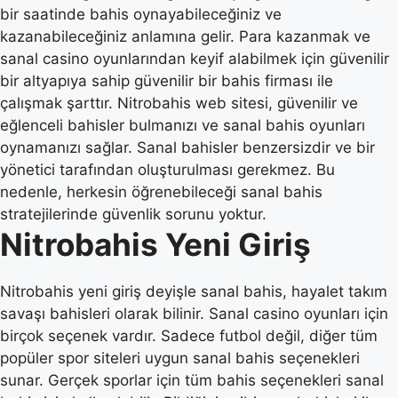
bir saatinde bahis oynayabileceğiniz ve
kazanabileceğiniz anlamına gelir. Para kazanmak ve
sanal casino oyunlarından keyif alabilmek için güvenilir
bir altyapıya sahip güvenilir bir bahis firması ile
çalışmak şarttır. Nitrobahis web sitesi, güvenilir ve
eğlenceli bahisler bulmanızı ve sanal bahis oyunları
oynamanızı sağlar. Sanal bahisler benzersizdir ve bir
yönetici tarafından oluşturulması gerekmez. Bu
nedenle, herkesin öğrenebileceği sanal bahis
stratejilerinde güvenlik sorunu yoktur.
Nitrobahis Yeni Giriş
Nitrobahis yeni giriş deyişle sanal bahis, hayalet takım
savaşı bahisleri olarak bilinir. Sanal casino oyunları için
birçok seçenek vardır. Sadece futbol değil, diğer tüm
popüler spor siteleri uygun sanal bahis seçenekleri
sunar. Gerçek sporlar için tüm bahis seçenekleri sanal