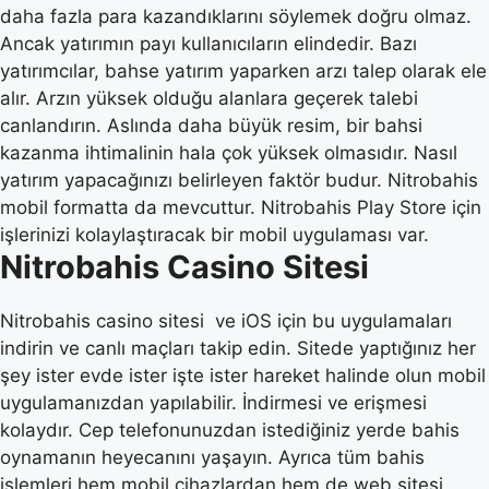
daha fazla para kazandıklarını söylemek doğru olmaz.
Ancak yatırımın payı kullanıcıların elindedir. Bazı
yatırımcılar, bahse yatırım yaparken arzı talep olarak ele
alır. Arzın yüksek olduğu alanlara geçerek talebi
canlandırın. Aslında daha büyük resim, bir bahsi
kazanma ihtimalinin hala çok yüksek olmasıdır. Nasıl
yatırım yapacağınızı belirleyen faktör budur. Nitrobahis
mobil formatta da mevcuttur. Nitrobahis Play Store için
işlerinizi kolaylaştıracak bir mobil uygulaması var.
Nitrobahis Casino Sitesi
Nitrobahis casino sitesi ve iOS için bu uygulamaları
indirin ve canlı maçları takip edin. Sitede yaptığınız her
şey ister evde ister işte ister hareket halinde olun mobil
uygulamanızdan yapılabilir. İndirmesi ve erişmesi
kolaydır. Cep telefonunuzdan istediğiniz yerde bahis
oynamanın heyecanını yaşayın. Ayrıca tüm bahis
işlemleri hem mobil cihazlardan hem de web sitesi