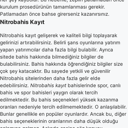
kurulum prosedürünün tamamlanması gerekir.
Patlamadan önce bahse girerseniz kazanırsınız.
Nitrobahis Kayıt
Nitrobahis kayıt gelişerek ve kaliteli bilgi toplayarak
gelirinizi artırabilirsiniz. Belirli şans oyunlarına yatırım
yapan yatırımcılar daha fazla bilgi bulabilir. Ayrıca
sitede bahis hakkında bilmediğiniz bilgiler de
bulabilirsiniz. Bahis hakkında öğrendiğiniz bilgiler size
çok şey katacaktır. Bu sayede yetkili ve güvenilir
Nitrobahis sitelerinden daha fazla gelir elde
edebilirsiniz.
Nitrobahis kayıt
bahislerinde spor, canlı
bahis ve spor bahisleri yaygın olarak tercih
edilmektedir. Bu bahis seçenekleri yüksek kazanma
oranları nedeniyle tercih edilmemektedir. O anlaşılabilir.
Bunlar genellikle en popüler oyunlardır. Ancak bu, diğer
bahis seçeneklerinin oranlarının daha düşük olduğu