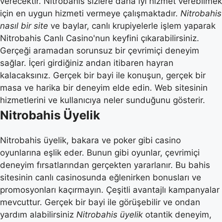
verecektir. Nitrobahis sizlere daha iyi hizmet verebilmek
için en uygun hizmeti vermeye çalışmaktadır.
Nitrobahis
nasıl bir site
ve baylar, canlı krupiyelerle işlem yaparak
Nitrobahis Canlı Casino'nun keyfini çıkarabilirsiniz.
Gerçeği aramadan sorunsuz bir çevrimiçi deneyim
sağlar. İçeri girdiğiniz andan itibaren hayran
kalacaksınız. Gerçek bir bayi ile konuşun, gerçek bir
masa ve harika bir deneyim elde edin. Web sitesinin
hizmetlerini ve kullanıcıya neler sunduğunu gösterir.
Nitrobahis Üyelik
Nitrobahis üyelik, bakara ve poker gibi casino
oyunlarına eşlik eder. Bunun gibi oyunlar, çevrimiçi
deneyim fırsatlarından gerçekten yararlanır. Bu bahis
sitesinin canlı casinosunda eğlenirken bonusları ve
promosyonları kaçırmayın. Çeşitli avantajlı kampanyalar
mevcuttur. Gerçek bir bayi ile görüşebilir ve ondan
yardım alabilirsiniz
Nitrobahis üyelik
otantik deneyim,