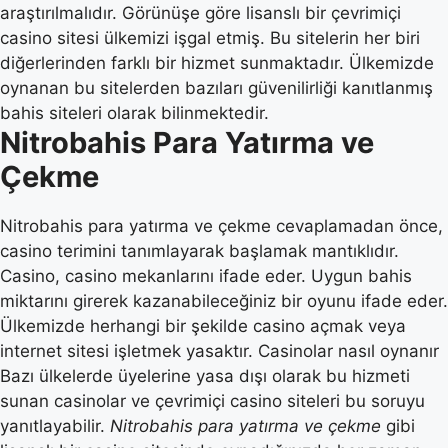
araştırılmalıdır. Görünüşe göre lisanslı bir çevrimiçi
casino sitesi ülkemizi işgal etmiş. Bu sitelerin her biri
diğerlerinden farklı bir hizmet sunmaktadır. Ülkemizde
oynanan bu sitelerden bazıları güvenilirliği kanıtlanmış
bahis siteleri olarak bilinmektedir.
Nitrobahis Para Yatırma ve
Çekme
Nitrobahis para yatırma ve çekme cevaplamadan önce,
casino terimini tanımlayarak başlamak mantıklıdır.
Casino, casino mekanlarını ifade eder. Uygun bahis
miktarını girerek kazanabileceğiniz bir oyunu ifade eder.
Ülkemizde herhangi bir şekilde casino açmak veya
internet sitesi işletmek yasaktır. Casinolar nasıl oynanır
Bazı ülkelerde üyelerine yasa dışı olarak bu hizmeti
sunan casinolar ve çevrimiçi casino siteleri bu soruyu
yanıtlayabilir.
Nitrobahis para yatırma ve çekme
gibi