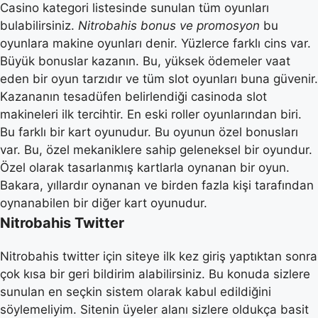
Casino kategori listesinde sunulan tüm oyunları
bulabilirsiniz.
Nitrobahis bonus ve promosyon
bu
oyunlara makine oyunları denir. Yüzlerce farklı cins var.
Büyük bonuslar kazanın. Bu, yüksek ödemeler vaat
eden bir oyun tarzıdır ve tüm slot oyunları buna güvenir.
Kazananın tesadüfen belirlendiği casinoda slot
makineleri ilk tercihtir. En eski roller oyunlarından biri.
Bu farklı bir kart oyunudur. Bu oyunun özel bonusları
var. Bu, özel mekaniklere sahip geleneksel bir oyundur.
Özel olarak tasarlanmış kartlarla oynanan bir oyun.
Bakara, yıllardır oynanan ve birden fazla kişi tarafından
oynanabilen bir diğer kart oyunudur.
Nitrobahis Twitter
Nitrobahis twitter için siteye ilk kez giriş yaptıktan sonra
çok kısa bir geri bildirim alabilirsiniz. Bu konuda sizlere
sunulan en seçkin sistem olarak kabul edildiğini
söylemeliyim. Sitenin üyeler alanı sizlere oldukça basit