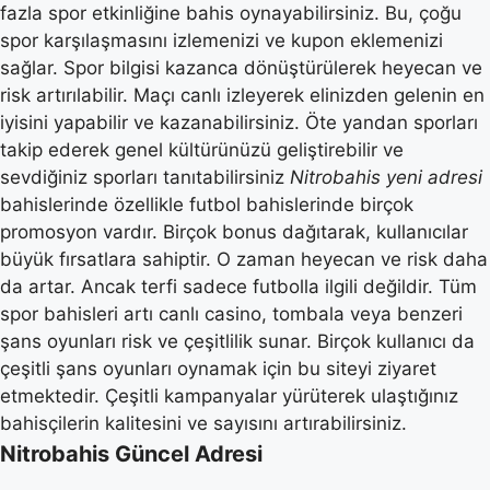
fazla spor etkinliğine bahis oynayabilirsiniz. Bu, çoğu
spor karşılaşmasını izlemenizi ve kupon eklemenizi
sağlar. Spor bilgisi kazanca dönüştürülerek heyecan ve
risk artırılabilir. Maçı canlı izleyerek elinizden gelenin en
iyisini yapabilir ve kazanabilirsiniz. Öte yandan sporları
takip ederek genel kültürünüzü geliştirebilir ve
sevdiğiniz sporları tanıtabilirsiniz
Nitrobahis yeni adresi
bahislerinde özellikle futbol bahislerinde birçok
promosyon vardır. Birçok bonus dağıtarak, kullanıcılar
büyük fırsatlara sahiptir. O zaman heyecan ve risk daha
da artar. Ancak terfi sadece futbolla ilgili değildir. Tüm
spor bahisleri artı canlı casino, tombala veya benzeri
şans oyunları risk ve çeşitlilik sunar. Birçok kullanıcı da
çeşitli şans oyunları oynamak için bu siteyi ziyaret
etmektedir. Çeşitli kampanyalar yürüterek ulaştığınız
bahisçilerin kalitesini ve sayısını artırabilirsiniz.
Nitrobahis Güncel Adresi