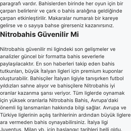
paragrafı vardır. Bahislerden birinde her oyun için bir
çarpan belirlenir ve çark o bahis aralığına geldiğinde
çarpan etkinleştirilir. Makaralar numaralı bir kareye
gelirse ve o sayıya bahse girerseniz kazanırsınız.
Nitrobahis Güvenilir Mi
Nitrobahis güvenilir mi ligindeki son gelişmeler ve
analizler güncel bir formatta bahis severlerle
paylaşılacaktır. En son haberleri takip eden bahis
tutkunları, büyük İtalyan ligleri için premium kuponlar
oluşturabilir. Bahisçiler İtalyan ligiyle tanışırken futbol
yıldızları sahne alıyor ve bahisçilere Nitrobahis iyi
oranlar kazanma şansı veriyor. Tüm liglerde oynamak
için yüksek oranlarla Nitrobahis Bahis, Avrupa'daki
önemli lig lansmanları hakkında bilgi sağlar. Avrupa ve
Türkiye liglerinin açılış tarihlerinin ardından büyük liglere
ara vermeden bahis oynayabilirsiniz. İtalya ligi
Juventus, Milan vb. için başlangıç tarihleri belli oldu.