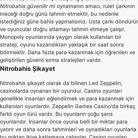
Nitrobahis güvenilir mi
oynamanın amacı, rulet çarkının
ineceği doğru günü tahmin etmektir, bu nedenle
istediğiniz güne bahis yapmalısınız. Usta çarkı döndürür
ve oyuncular doğru atlamayı tahmin etmeye çalışır.
Monopoly oyunlarında yaygın olarak kullanılan bir
strateji, oyunu kazandıktan yaklaşık bir saat sonra
bitirmektir. Daha fazla para kazanmak için öğrenilen ve
geliştirilen güvenli kırma stratejileri vardır.
Nitrobahis Şikayet
Nitrobahis şikayet olarak da bilinen Led Zeppelin,
casinolarda oynanan bir oyundur. Casino oyunları
genellikle insanları eğlendirmek ve para kazanmak için
kullanılan oyunlardır. Zeppelin Games Casino'da birkaç
farklı oyun türü vardır. Bu oyunların çoğu şans
oyunlarıdır. İnsanlar önce oyuna belli bir miktar para
yatırır ve daha sonra tahminleri ve oynadıkları oyunlarla
bu miktarı ikiye katlamaya çalışırlar. Casino oyunları