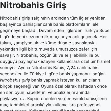
Nitrobahis Giriş
Nitrobahis giriş salgınının ardından tüm ligler yeniden
başlayınca bahisçiler canlı bahis platformlarını ele
geçirmeye başladı. Devam eden liglerden Türkiye Süper
Ligi'nde yeni sezonun ilk maçı heyecanlı geçecek. Her
takım, şampiyonluk ve küme düşme savaşlarıyla
yakından ilgili bir turnuvada umutsuzca zafer için
savaşır. Nitrobahis, özgünlük ve erişilebilirlik ile bu
duyguyu paylaşmak isteyen kullanıcılara özel bir hizmet
sunuyor. Ayrıca Nitrobahis Bahis, 7/24 canlı bahis
seçenekleri ile Türkiye Ligi'ne bahis yapmanızı sağlar.
Nitrobahis giriş
bahis yapmak isteyen kullanıcıların
birçok seçeneği var. Oyuna özel olarak haftadan önce
en son oyun haberlerini ve analizlerini anında
paylaşıyoruz. Kupon önerileri ve deneyimli bahisçilerin
maç tahminleri aracılığıyla kullanıcılara profesyonel