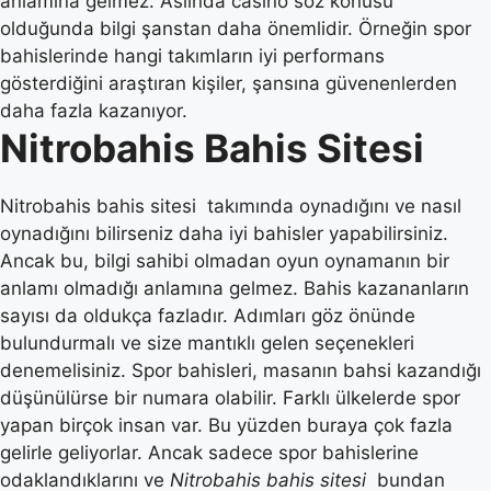
anlamına gelmez. Aslında casino söz konusu
olduğunda bilgi şanstan daha önemlidir. Örneğin spor
bahislerinde hangi takımların iyi performans
gösterdiğini araştıran kişiler, şansına güvenenlerden
daha fazla kazanıyor.
Nitrobahis Bahis Sitesi
Nitrobahis bahis sitesi takımında oynadığını ve nasıl
oynadığını bilirseniz daha iyi bahisler yapabilirsiniz.
Ancak bu, bilgi sahibi olmadan oyun oynamanın bir
anlamı olmadığı anlamına gelmez. Bahis kazananların
sayısı da oldukça fazladır. Adımları göz önünde
bulundurmalı ve size mantıklı gelen seçenekleri
denemelisiniz. Spor bahisleri, masanın bahsi kazandığı
düşünülürse bir numara olabilir. Farklı ülkelerde spor
yapan birçok insan var. Bu yüzden buraya çok fazla
gelirle geliyorlar. Ancak sadece spor bahislerine
odaklandıklarını ve
Nitrobahis bahis sitesi
bundan