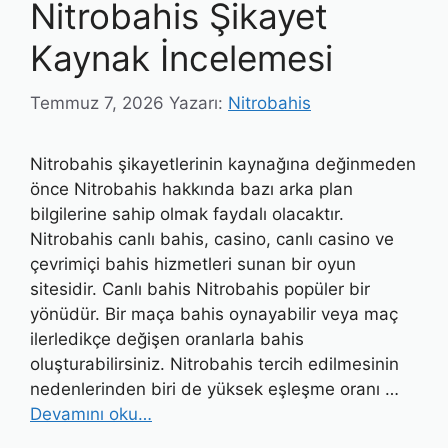
Nitrobahis Şikayet
Kaynak İncelemesi
Temmuz 7, 2026
Yazarı:
Nitrobahis
Nitrobahis şikayetlerinin kaynağına değinmeden
önce Nitrobahis hakkında bazı arka plan
bilgilerine sahip olmak faydalı olacaktır.
Nitrobahis canlı bahis, casino, canlı casino ve
çevrimiçi bahis hizmetleri sunan bir oyun
sitesidir. Canlı bahis Nitrobahis popüler bir
yönüdür. Bir maça bahis oynayabilir veya maç
ilerledikçe değişen oranlarla bahis
oluşturabilirsiniz. Nitrobahis tercih edilmesinin
nedenlerinden biri de yüksek eşleşme oranı …
Devamını oku…