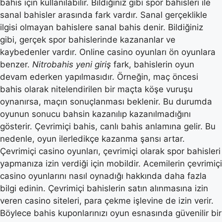
bahis için kullanılabilir. Bildiğiniz gibi spor bahisleri ile
sanal bahisler arasında fark vardır. Sanal gerçeklikle
ilgisi olmayan bahislere sanal bahis denir. Bildiğiniz
gibi, gerçek spor bahislerinde kazananlar ve
kaybedenler vardır. Online casino oyunları ön oyunlara
benzer.
Nitrobahis yeni giriş
fark, bahislerin oyun
devam ederken yapılmasıdır. Örneğin, maç öncesi
bahis olarak nitelendirilen bir maçta köşe vuruşu
oynanırsa, maçın sonuçlanması beklenir. Bu durumda
oyunun sonucu bahsin kazanılıp kazanılmadığını
gösterir. Çevrimiçi bahis, canlı bahis anlamına gelir. Bu
nedenle, oyun ilerledikçe kazanma şansı artar.
Çevrimiçi casino oyunları, çevrimiçi olarak spor bahisleri
yapmanıza izin verdiği için mobildir. Acemilerin çevrimiçi
casino oyunlarını nasıl oynadığı hakkında daha fazla
bilgi edinin. Çevrimiçi bahislerin satın alınmasına izin
veren casino siteleri, para çekme işlevine de izin verir.
Böylece bahis kuponlarınızı oyun esnasında güvenilir bir