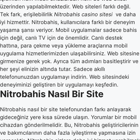
üzerinden yapılabilmektedir. Web siteleri farklı değil.
Tek fark, erişilebilirlik
Nitrobahis casino sitesi
ve daha
iyi hizmettir. Nitrobahis, kullanıcılara farklı bir deneyim
yaşama şansı veriyor. Mobil uygulamalar sadece bahis
için değil, canlı TV için de önemlidir. Canlı destek
hattına, para çekme veya yükleme araçlarına mobil
uygulama hizmetlerimizden ulaşabilirsiniz. Web sitesine
girmenize gerek yok. Ayrıca tüm adımları basitleştirir ve
her şeyi elinizin altında tutar. Sadece akıllı
telefonunuzdan uygulamayı indirin. Web sitesindeki
deneyiminizi geliştiren bir uygulamayı keşfedin.
Nitrobahis Nasıl Bir Site
Nitrobahis nasıl bir site telefonundan farkı anlayarak
gideceğiniz yere kısa sürede ulaşın. Yorumlar bir mobil
cihazdan gönderilmelidir. Bu, Nitrobahis geliştiricilerinin
ve bakımcılarının daha fazla iyileştirme yapmasına izin