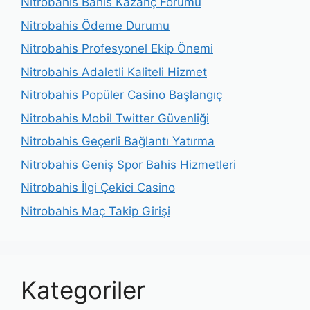
Nitrobahis Bahis Kazanç Forumu
Nitrobahis Ödeme Durumu
Nitrobahis Profesyonel Ekip Önemi
Nitrobahis Adaletli Kaliteli Hizmet
Nitrobahis Popüler Casino Başlangıç
Nitrobahis Mobil Twitter Güvenliği
Nitrobahis Geçerli Bağlantı Yatırma
Nitrobahis Geniş Spor Bahis Hizmetleri
Nitrobahis İlgi Çekici Casino
Nitrobahis Maç Takip Girişi
Kategoriler