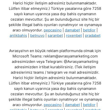
Harici hiçbir iletişim adresimiz bulunmamaktadır.
Lütfen itibar etmeyiniz.) Türkiye yasalarına göre 7258
sayılı kanun uyarınca yasa dışı bahis oynamanın
cezaları mevcuttur. Şu an bulunduğunuz site hiç bir
şekilde illegal bahis oyunları oynatmıyor ve oynamaya
aracı olmuyordur.
pepcasino
|
damabet
|
betdior
|
anlikbahis
|
betnuvo
|
saranbet
|
roxenbet
|
pradabet
Avrasya'nın en büyük reklam platformunda olmak için
Microsoft Teams:
reklam@avrasyamarketing.com
adresimizden veya Telegram: @Avrasyamarketing
adresimizden irtibat kurabilirsiniz. (Tek iletişim
adreslerimiz teams / telegram ve mail adresimizdir.
Harici hiçbir iletişim adresimiz bulunmamaktadır.
Lütfen itibar etmeyiniz.) Türkiye yasalarına göre 7258
sayılı kanun uyarınca yasa dışı bahis oynamanın
cezaları mevcuttur. Şu an bulunduğunuz site hiç bir
şekilde illegal bahis oyunları oynatmıyor ve oynamaya
aracı olmuyordur.
pepcasino
|
damabet
|
betdior
|