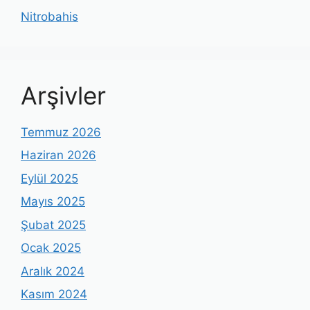
Nitrobahis
Arşivler
Temmuz 2026
Haziran 2026
Eylül 2025
Mayıs 2025
Şubat 2025
Ocak 2025
Aralık 2024
Kasım 2024