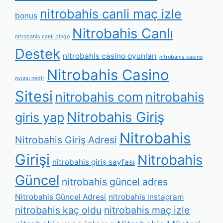
nitrobahis canli maç izle
bonus
Nitrobahis Canlı
nitrobahis canlı bingo
Destek
nitrobahis casino oyunları
nitrobahis casino
Nitrobahis Casino
oyunu nedir
Sitesi
nitrobahis com
nitrobahis
Nitrobahis Giriş
giris yap
Nitrobahis
Nitrobahis Giriş Adresi
Girişi
Nitrobahis
nitrobahis giriş sayfası
Güncel
nitrobahis güncel adres
Nitrobahis Güncel Adresi
nitrobahis instagram
nitrobahis kaç oldu
nitrobahis maç izle