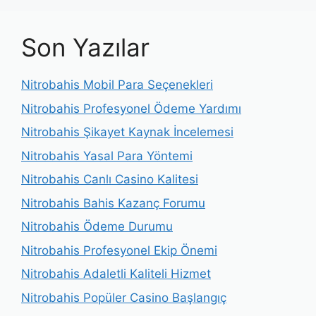
Son Yazılar
Nitrobahis Mobil Para Seçenekleri
Nitrobahis Profesyonel Ödeme Yardımı
Nitrobahis Şikayet Kaynak İncelemesi
Nitrobahis Yasal Para Yöntemi
Nitrobahis Canlı Casino Kalitesi
Nitrobahis Bahis Kazanç Forumu
Nitrobahis Ödeme Durumu
Nitrobahis Profesyonel Ekip Önemi
Nitrobahis Adaletli Kaliteli Hizmet
Nitrobahis Popüler Casino Başlangıç