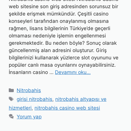
web sitesine son giriş adresinden sorunsuz bir
şekilde erişmek mümkündür. Çeşitli casino
konseyleri tarafından onaylanmış olmasına
rağmen, lisans bilgilerinin Türkiye’de geçerli
olmaması nedeniyle işlemin engellenmesi
gerekmektedir. Bu neden böyle? Sonuç olarak
güncellenmiş alan adresini oluşturur. Giriş
bilgilerinizi kullanarak yüzlerce slot oyununu ve
popüler canlı masa oyunlarını oynayabilirsiniz.
İnsanların casino …
Devamını oku…
Kategoriler
Nitrobahis
Etiketler
girisi nitrobahis
,
nitrobahis altyapısı ve
hizmetleri
,
nitrobahis casino web sitesi
Yorum yap