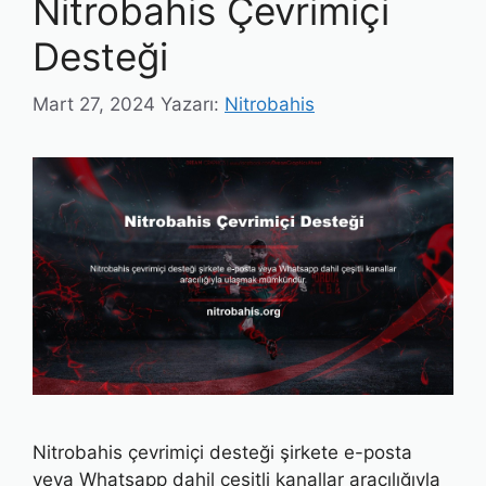
Nitrobahis Çevrimiçi
Desteği
Mart 27, 2024
Yazarı:
Nitrobahis
Nitrobahis çevrimiçi desteği şirkete e-posta
veya Whatsapp dahil çeşitli kanallar aracılığıyla