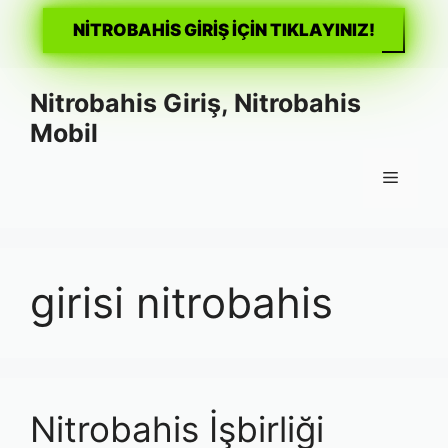
NİTROBAHİS GİRİŞ İÇİN TIKLAYINIZ!
İçeriğe
Nitrobahis Giriş, Nitrobahis
atla
Mobil
Menü
girisi nitrobahis
Nitrobahis İşbirliği