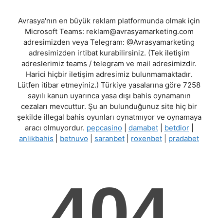
Avrasya'nın en büyük reklam platformunda olmak için
Microsoft Teams:
reklam@avrasyamarketing.com
adresimizden veya Telegram: @Avrasyamarketing
adresimizden irtibat kurabilirsiniz. (Tek iletişim
adreslerimiz teams / telegram ve mail adresimizdir.
Harici hiçbir iletişim adresimiz bulunmamaktadır.
Lütfen itibar etmeyiniz.) Türkiye yasalarına göre 7258
sayılı kanun uyarınca yasa dışı bahis oynamanın
cezaları mevcuttur. Şu an bulunduğunuz site hiç bir
şekilde illegal bahis oyunları oynatmıyor ve oynamaya
aracı olmuyordur.
pepcasino
|
damabet
|
betdior
|
anlikbahis
|
betnuvo
|
saranbet
|
roxenbet
|
pradabet