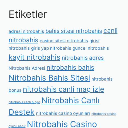
Etiketler
canli
bahis sitesi nitrobahis
adresi nitrobahis
nitrobahis
casino sitesi nitrobahis
girisi
nitrobahis
giris yap nitrobahis
güncel nitrobahis
kayit nitrobahis
nitrobahis adres
nitrobahis bahis
Nitrobahis Adresi
Nitrobahis Bahis Sitesi
nitrobahis
nitrobahis canli maç izle
bonus
Nitrobahis Canlı
nitrobahis canlı bingo
Destek
nitrobahis casino oyunları
nitrobahis casino
Nitrobahis Casino
oyunu nedir