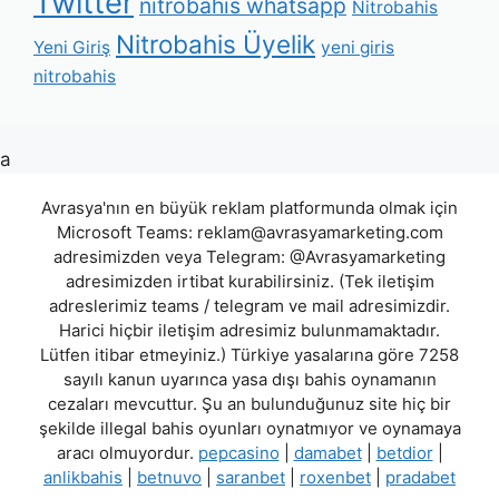
Twitter
nitrobahis whatsapp
Nitrobahis
Nitrobahis Üyelik
Yeni Giriş
yeni giris
nitrobahis
a
Avrasya'nın en büyük reklam platformunda olmak için
Microsoft Teams:
reklam@avrasyamarketing.com
adresimizden veya Telegram: @Avrasyamarketing
adresimizden irtibat kurabilirsiniz. (Tek iletişim
adreslerimiz teams / telegram ve mail adresimizdir.
Harici hiçbir iletişim adresimiz bulunmamaktadır.
Lütfen itibar etmeyiniz.) Türkiye yasalarına göre 7258
sayılı kanun uyarınca yasa dışı bahis oynamanın
cezaları mevcuttur. Şu an bulunduğunuz site hiç bir
şekilde illegal bahis oyunları oynatmıyor ve oynamaya
aracı olmuyordur.
pepcasino
|
damabet
|
betdior
|
anlikbahis
|
betnuvo
|
saranbet
|
roxenbet
|
pradabet