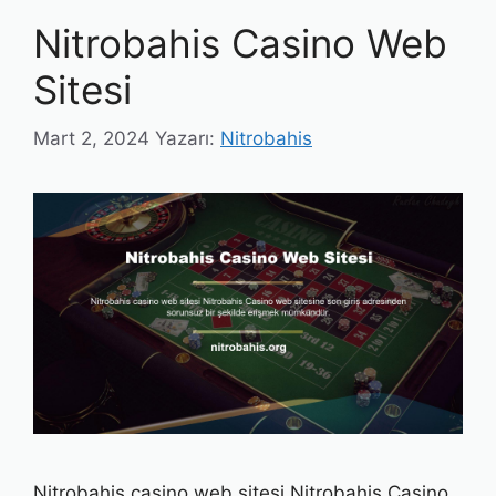
Nitrobahis Casino Web
Sitesi
Mart 2, 2024
Yazarı:
Nitrobahis
Nitrobahis casino web sitesi Nitrobahis Casino