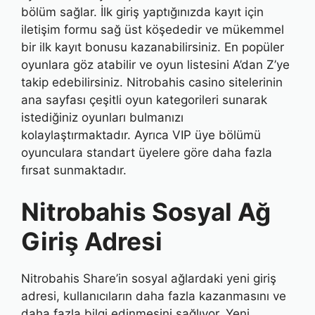
bölüm sağlar. İlk giriş yaptığınızda kayıt için
iletişim formu sağ üst köşededir ve mükemmel
bir ilk kayıt bonusu kazanabilirsiniz. En popüler
oyunlara göz atabilir ve oyun listesini A’dan Z’ye
takip edebilirsiniz. Nitrobahis casino sitelerinin
ana sayfası çeşitli oyun kategorileri sunarak
istediğiniz oyunları bulmanızı
kolaylaştırmaktadır. Ayrıca VIP üye bölümü
oyunculara standart üyelere göre daha fazla
fırsat sunmaktadır.
Nitrobahis Sosyal Ağ
Giriş Adresi
Nitrobahis Share’in sosyal ağlardaki yeni giriş
adresi, kullanıcıların daha fazla kazanmasını ve
daha fazla bilgi edinmesini sağlıyor. Yeni