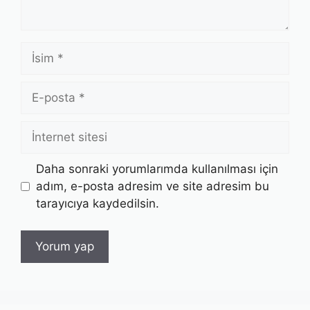
İsim
E-
posta
İnternet
sitesi
Daha sonraki yorumlarımda kullanılması için
adım, e-posta adresim ve site adresim bu
tarayıcıya kaydedilsin.