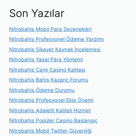
Son Yazılar
Nitrobahis Mobil Para Seçenekleri
Nitrobahis Profesyonel Ödeme Yardımı
Nitrobahis Şikayet Kaynak İncelemesi
Nitrobahis Yasal Para Yöntemi
Nitrobahis Canlı Casino Kalitesi
Nitrobahis Bahis Kazanç Forumu
Nitrobahis Ödeme Durumu
Nitrobahis Profesyonel Ekip Önemi
Nitrobahis Adaletli Kaliteli Hizmet
Nitrobahis Popüler Casino Başlangıç
Nitrobahis Mobil Twitter Güvenliği