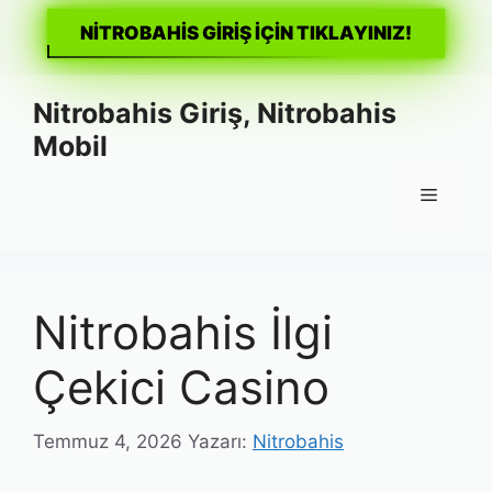
NİTROBAHİS GİRİŞ İÇİN TIKLAYINIZ!
İçeriğe
Nitrobahis Giriş, Nitrobahis
atla
Mobil
Menü
Nitrobahis İlgi
Çekici Casino
Temmuz 4, 2026
Yazarı:
Nitrobahis