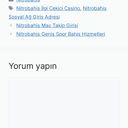
Etiketler
Nitrobahis İlgi Çekici Casino
,
Nitrobahis
Sosyal Ağ Giriş Adresi
Nitrobahis Maç Takip Girişi
Nitrobahis Geniş Spor Bahis Hizmetleri
Yorum yapın
Yorum