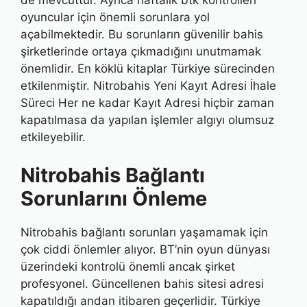
de mevcuttur. Ayrıca haftalık btk kontrolleri
oyuncular için önemli sorunlara yol
açabilmektedir. Bu sorunların güvenilir bahis
şirketlerinde ortaya çıkmadığını unutmamak
önemlidir. En köklü kitaplar Türkiye sürecinden
etkilenmiştir. Nitrobahis Yeni Kayıt Adresi İhale
Süreci Her ne kadar Kayıt Adresi hiçbir zaman
kapatılmasa da yapılan işlemler algıyı olumsuz
etkileyebilir.
Nitrobahis Bağlantı
Sorunlarını Önleme
Nitrobahis bağlantı sorunları yaşamamak için
çok ciddi önlemler alıyor. BT’nin oyun dünyası
üzerindeki kontrolü önemli ancak şirket
profesyonel. Güncellenen bahis sitesi adresi
kapatıldığı andan itibaren geçerlidir. Türkiye