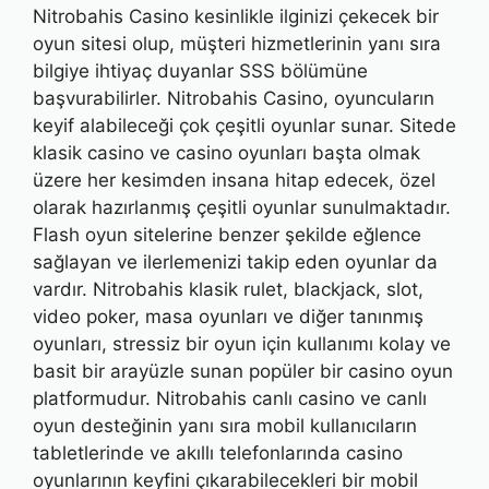
Nitrobahis Casino kesinlikle ilginizi çekecek bir
oyun sitesi olup, müşteri hizmetlerinin yanı sıra
bilgiye ihtiyaç duyanlar SSS bölümüne
başvurabilirler. Nitrobahis Casino, oyuncuların
keyif alabileceği çok çeşitli oyunlar sunar. Sitede
klasik casino ve casino oyunları başta olmak
üzere her kesimden insana hitap edecek, özel
olarak hazırlanmış çeşitli oyunlar sunulmaktadır.
Flash oyun sitelerine benzer şekilde eğlence
sağlayan ve ilerlemenizi takip eden oyunlar da
vardır. Nitrobahis klasik rulet, blackjack, slot,
video poker, masa oyunları ve diğer tanınmış
oyunları, stressiz bir oyun için kullanımı kolay ve
basit bir arayüzle sunan popüler bir casino oyun
platformudur. Nitrobahis canlı casino ve canlı
oyun desteğinin yanı sıra mobil kullanıcıların
tabletlerinde ve akıllı telefonlarında casino
oyunlarının keyfini çıkarabilecekleri bir mobil