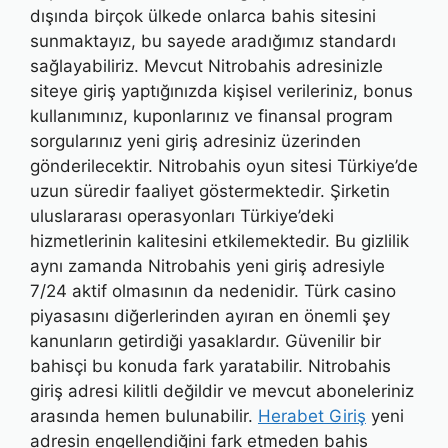
dışında birçok ülkede onlarca bahis sitesini
sunmaktayız, bu sayede aradığımız standardı
sağlayabiliriz. Mevcut Nitrobahis adresinizle
siteye giriş yaptığınızda kişisel verileriniz, bonus
kullanımınız, kuponlarınız ve finansal program
sorgularınız yeni giriş adresiniz üzerinden
gönderilecektir. Nitrobahis oyun sitesi Türkiye’de
uzun süredir faaliyet göstermektedir. Şirketin
uluslararası operasyonları Türkiye’deki
hizmetlerinin kalitesini etkilemektedir. Bu gizlilik
aynı zamanda Nitrobahis yeni giriş adresiyle
7/24 aktif olmasının da nedenidir. Türk casino
piyasasını diğerlerinden ayıran en önemli şey
kanunların getirdiği yasaklardır. Güvenilir bir
bahisçi bu konuda fark yaratabilir. Nitrobahis
giriş adresi kilitli değildir ve mevcut aboneleriniz
arasında hemen bulunabilir.
Herabet Giriş
yeni
adresin engellendiğini fark etmeden bahis