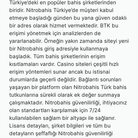
Türkiye’deki en popüler bahis şirketlerinden
biridir. Nitrobahis Türkiye’de müşteri kabul
etmeye başladığı günden bu yana güven odaklı
bir adres olarak hizmet vermektedir. BTK bu
erişimi yönetmek için analizlerden de
yararlanabilir. Örneğin yakın zamanda siteyi yeni
bir Nitrobahis giriş adresiyle kullanmaya
başladık. Tüm bahis şirketlerinin erişim
kısıtlamaları vardır. Casino siteleri çeşitli hızlı
erişim yöntemleri sunar ancak bu istisnai
durumlarda geçerli değildir. Bağlantı sorunları
yaşayan bir platform olan Nitrobahis Türk bahis
tutkunlarına sürekli olarak ek değer sunmaya
çalışmaktadır. Nitrobahis güvenilirliği, ihtiyacınız
olan standartları karşılamak için 7/24
kullanılabilen sağlam bir altyapı ile sağlanır.
Lisans detayları, şirket bilgileri ve tüm bu
detayların şeffaflığı Nitrobahis güvenilirliği