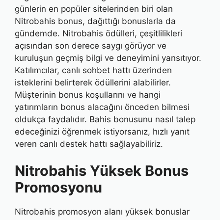
günlerin en popüler sitelerinden biri olan
Nitrobahis bonus, dağıttığı bonuslarla da
gündemde. Nitrobahis ödülleri, çeşitlilikleri
açısından son derece saygı görüyor ve
kuruluşun geçmiş bilgi ve deneyimini yansıtıyor.
Katılımcılar, canlı sohbet hattı üzerinden
isteklerini belirterek ödüllerini alabilirler.
Müşterinin bonus koşullarını ve hangi
yatırımların bonus alacağını önceden bilmesi
oldukça faydalıdır. Bahis bonusunu nasıl talep
edeceğinizi öğrenmek istiyorsanız, hızlı yanıt
veren canlı destek hattı sağlayabiliriz.
Nitrobahis Yüksek Bonus
Promosyonu
Nitrobahis promosyon alanı yüksek bonuslar