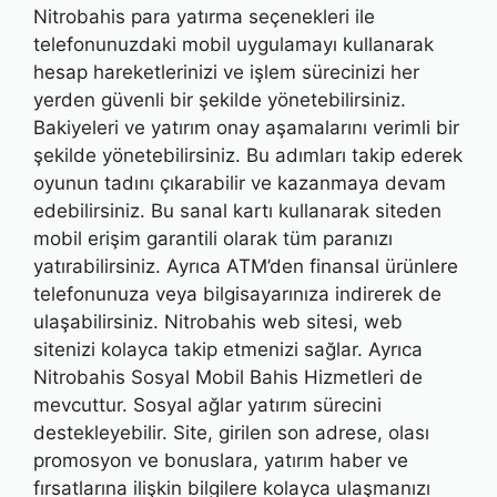
Nitrobahis para yatırma seçenekleri ile
telefonunuzdaki mobil uygulamayı kullanarak
hesap hareketlerinizi ve işlem sürecinizi her
yerden güvenli bir şekilde yönetebilirsiniz.
Bakiyeleri ve yatırım onay aşamalarını verimli bir
şekilde yönetebilirsiniz. Bu adımları takip ederek
oyunun tadını çıkarabilir ve kazanmaya devam
edebilirsiniz. Bu sanal kartı kullanarak siteden
mobil erişim garantili olarak tüm paranızı
yatırabilirsiniz. Ayrıca ATM’den finansal ürünlere
telefonunuza veya bilgisayarınıza indirerek de
ulaşabilirsiniz. Nitrobahis web sitesi, web
sitenizi kolayca takip etmenizi sağlar. Ayrıca
Nitrobahis Sosyal Mobil Bahis Hizmetleri de
mevcuttur. Sosyal ağlar yatırım sürecini
destekleyebilir. Site, girilen son adrese, olası
promosyon ve bonuslara, yatırım haber ve
fırsatlarına ilişkin bilgilere kolayca ulaşmanızı