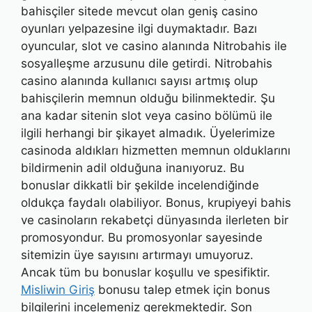
bahisçiler sitede mevcut olan geniş casino
oyunları yelpazesine ilgi duymaktadır. Bazı
oyuncular, slot ve casino alanında Nitrobahis ile
sosyalleşme arzusunu dile getirdi. Nitrobahis
casino alanında kullanıcı sayısı artmış olup
bahisçilerin memnun olduğu bilinmektedir. Şu
ana kadar sitenin slot veya casino bölümü ile
ilgili herhangi bir şikayet almadık. Üyelerimize
casinoda aldıkları hizmetten memnun olduklarını
bildirmenin adil olduğuna inanıyoruz. Bu
bonuslar dikkatli bir şekilde incelendiğinde
oldukça faydalı olabiliyor. Bonus, krupiyeyi bahis
ve casinoların rekabetçi dünyasında ilerleten bir
promosyondur. Bu promosyonlar sayesinde
sitemizin üye sayısını artırmayı umuyoruz.
Ancak tüm bu bonuslar koşullu ve spesifiktir.
Misliwin Giriş
bonusu talep etmek için bonus
bilgilerini incelemeniz gerekmektedir. Son