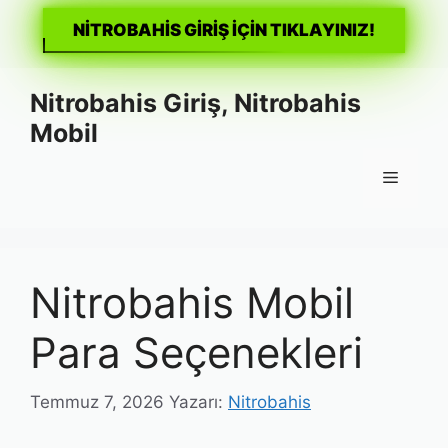
NİTROBAHİS GİRİŞ İÇİN TIKLAYINIZ!
İçeriğe
Nitrobahis Giriş, Nitrobahis
atla
Mobil
Menü
Nitrobahis Mobil
Para Seçenekleri
Temmuz 7, 2026
Yazarı:
Nitrobahis