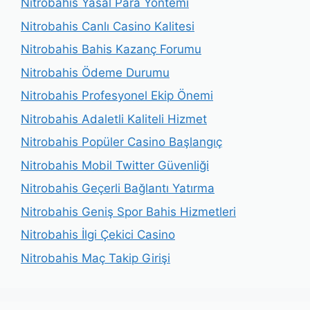
Nitrobahis Yasal Para Yöntemi
Nitrobahis Canlı Casino Kalitesi
Nitrobahis Bahis Kazanç Forumu
Nitrobahis Ödeme Durumu
Nitrobahis Profesyonel Ekip Önemi
Nitrobahis Adaletli Kaliteli Hizmet
Nitrobahis Popüler Casino Başlangıç
Nitrobahis Mobil Twitter Güvenliği
Nitrobahis Geçerli Bağlantı Yatırma
Nitrobahis Geniş Spor Bahis Hizmetleri
Nitrobahis İlgi Çekici Casino
Nitrobahis Maç Takip Girişi