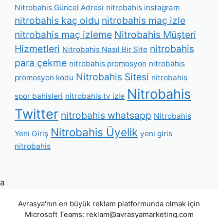
Nitrobahis Güncel Adresi
nitrobahis instagram
nitrobahis kaç oldu
nitrobahis maç izle
nitrobahis maç izleme
Nitrobahis Müşteri
Hizmetleri
nitrobahis
Nitrobahis Nasıl Bir Site
para çekme
nitrobahis promosyon
nitrobahis
Nitrobahis Sitesi
promosyon kodu
nitrobahis
Nitrobahis
spor bahisleri
nitrobahis tv izle
Twitter
nitrobahis whatsapp
Nitrobahis
Nitrobahis Üyelik
Yeni Giriş
yeni giris
nitrobahis
a
Avrasya'nın en büyük reklam platformunda olmak için
Microsoft Teams:
reklam@avrasyamarketing.com