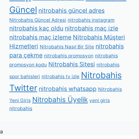
Güncel
nitrobahis güncel adres
Nitrobahis Güncel Adresi
nitrobahis instagram
nitrobahis kaç oldu
nitrobahis maç izle
nitrobahis maç izleme
Nitrobahis Müşteri
Hizmetleri
nitrobahis
Nitrobahis Nasıl Bir Site
para çekme
nitrobahis promosyon
nitrobahis
Nitrobahis Sitesi
promosyon kodu
nitrobahis
Nitrobahis
spor bahisleri
nitrobahis tv izle
Twitter
nitrobahis whatsapp
Nitrobahis
Nitrobahis Üyelik
Yeni Giriş
yeni giris
nitrobahis
a