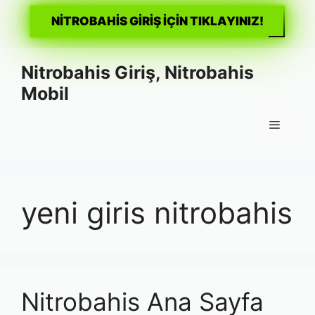
NİTROBAHİS GİRİŞ İÇİN TIKLAYINIZ!
İçeriğe
Nitrobahis Giriş, Nitrobahis
atla
Mobil
Menü
yeni giris nitrobahis
Nitrobahis Ana Sayfa