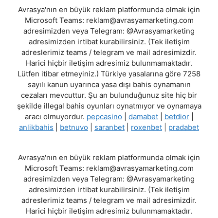
Avrasya'nın en büyük reklam platformunda olmak için
Microsoft Teams:
reklam@avrasyamarketing.com
adresimizden veya Telegram: @Avrasyamarketing
adresimizden irtibat kurabilirsiniz. (Tek iletişim
adreslerimiz teams / telegram ve mail adresimizdir.
Harici hiçbir iletişim adresimiz bulunmamaktadır.
Lütfen itibar etmeyiniz.) Türkiye yasalarına göre 7258
sayılı kanun uyarınca yasa dışı bahis oynamanın
cezaları mevcuttur. Şu an bulunduğunuz site hiç bir
şekilde illegal bahis oyunları oynatmıyor ve oynamaya
aracı olmuyordur.
pepcasino
|
damabet
|
betdior
|
anlikbahis
|
betnuvo
|
saranbet
|
roxenbet
|
pradabet
Avrasya'nın en büyük reklam platformunda olmak için
Microsoft Teams:
reklam@avrasyamarketing.com
adresimizden veya Telegram: @Avrasyamarketing
adresimizden irtibat kurabilirsiniz. (Tek iletişim
adreslerimiz teams / telegram ve mail adresimizdir.
Harici hiçbir iletişim adresimiz bulunmamaktadır.