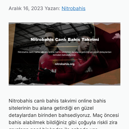
Aralık 16, 2023
Yazarı:
Nitrobahis
Nitrobahis canlı bahis takvimi online bahis
sitelerinin bu alana getirdiği en güzel
detaylardan birinden bahsediyoruz. Maç öncesi
bahis alabilmek bildiğiniz gibi çoğuyla riskli zira