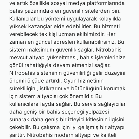
ve artık özellikle sosyal medya platformlarında
bahis pazarındaki en güvenilir sitelerden biri.
Kullanıcılar bu yöntemi uygulayarak kolaylıkla
yüksek kazançlar elde edebilirler. Bu hizmeti
verebilecek tek kişi uzman ekibimizdir. Her
zaman en güncel adresleri kullanabilirsiniz. Bu
sistem maksimum güvenlik sağlar. Nitrobahis
mevcut altyapı yükseltmesi, bahis işlemlerinize
gönül rahatlığıyla devam etmenizi sağlar.
Nitrobahis sisteminin güvenilirliği gelir düzeyini
önemli ölçüde artırdı. Oyun hizmetinin
sürekliliğini, istikrarını ve bütünlüğünü korumak
için sistem altyapısı çok önemlidir. Bu
kullanıcılara fayda sağlar. Bu servis sağlayıcılar
daha geniş bir bahis seçeneği yelpazesi
sunarak daha geniş bir izleyici kitlesinin ilgisini
çekebilir. Bu çalışma için iyi gelişmiş bir altyapı
şarttır. Nitrobahis modern altyapı ve kaliteli