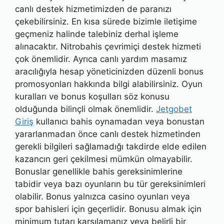
canlı destek hizmetimizden de paranızı
çekebilirsiniz. En kısa sürede bizimle iletişime
geçmeniz halinde talebiniz derhal işleme
alınacaktır. Nitrobahis çevrimiçi destek hizmeti
çok önemlidir. Ayrıca canlı yardım masamız
aracılığıyla hesap yöneticinizden düzenli bonus
promosyonları hakkında bilgi alabilirsiniz. Oyun
kuralları ve bonus koşulları söz konusu
olduğunda bilinçli olmak önemlidir.
Jetgobet
Giriş
kullanıcı bahis oynamadan veya bonustan
yararlanmadan önce canlı destek hizmetinden
gerekli bilgileri sağlamadığı takdirde elde edilen
kazancın geri çekilmesi mümkün olmayabilir.
Bonuslar genellikle bahis gereksinimlerine
tabidir veya bazı oyunların bu tür gereksinimleri
olabilir. Bonus yalnızca casino oyunları veya
spor bahisleri için geçerlidir. Bonusu almak için
minimum tutarı karşılamanız veya belirli bir