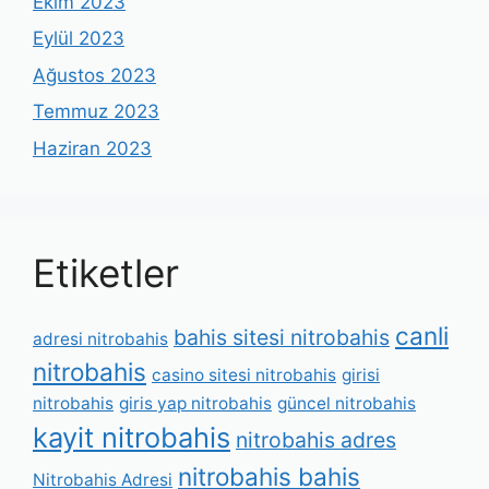
Ekim 2023
Eylül 2023
Ağustos 2023
Temmuz 2023
Haziran 2023
Etiketler
canli
bahis sitesi nitrobahis
adresi nitrobahis
nitrobahis
casino sitesi nitrobahis
girisi
nitrobahis
giris yap nitrobahis
güncel nitrobahis
kayit nitrobahis
nitrobahis adres
nitrobahis bahis
Nitrobahis Adresi