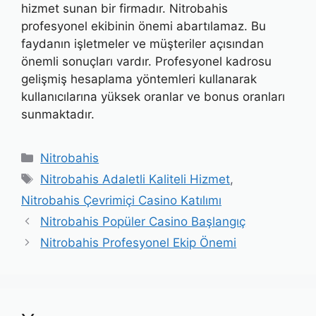
hizmet sunan bir firmadır. Nitrobahis
profesyonel ekibinin önemi abartılamaz. Bu
faydanın işletmeler ve müşteriler açısından
önemli sonuçları vardır. Profesyonel kadrosu
gelişmiş hesaplama yöntemleri kullanarak
kullanıcılarına yüksek oranlar ve bonus oranları
sunmaktadır.
Kategoriler
Nitrobahis
Etiketler
Nitrobahis Adaletli Kaliteli Hizmet
,
Nitrobahis Çevrimiçi Casino Katılımı
Nitrobahis Popüler Casino Başlangıç
Nitrobahis Profesyonel Ekip Önemi