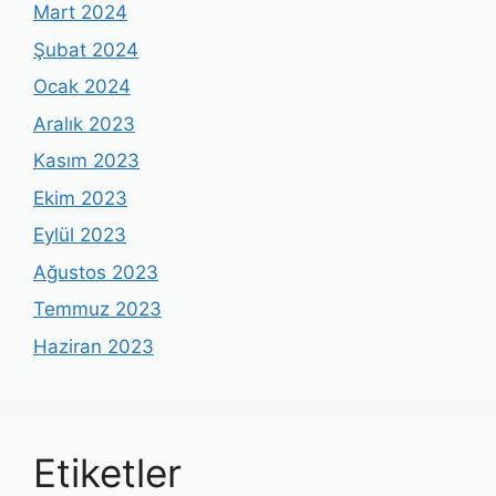
Mart 2024
Şubat 2024
Ocak 2024
Aralık 2023
Kasım 2023
Ekim 2023
Eylül 2023
Ağustos 2023
Temmuz 2023
Haziran 2023
Etiketler