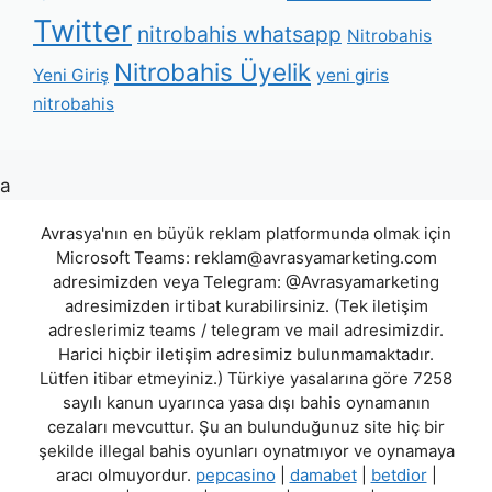
Twitter
nitrobahis whatsapp
Nitrobahis
Nitrobahis Üyelik
Yeni Giriş
yeni giris
nitrobahis
a
Avrasya'nın en büyük reklam platformunda olmak için
Microsoft Teams:
reklam@avrasyamarketing.com
adresimizden veya Telegram: @Avrasyamarketing
adresimizden irtibat kurabilirsiniz. (Tek iletişim
adreslerimiz teams / telegram ve mail adresimizdir.
Harici hiçbir iletişim adresimiz bulunmamaktadır.
Lütfen itibar etmeyiniz.) Türkiye yasalarına göre 7258
sayılı kanun uyarınca yasa dışı bahis oynamanın
cezaları mevcuttur. Şu an bulunduğunuz site hiç bir
şekilde illegal bahis oyunları oynatmıyor ve oynamaya
aracı olmuyordur.
pepcasino
|
damabet
|
betdior
|