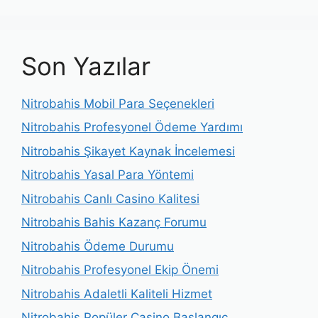
Son Yazılar
Nitrobahis Mobil Para Seçenekleri
Nitrobahis Profesyonel Ödeme Yardımı
Nitrobahis Şikayet Kaynak İncelemesi
Nitrobahis Yasal Para Yöntemi
Nitrobahis Canlı Casino Kalitesi
Nitrobahis Bahis Kazanç Forumu
Nitrobahis Ödeme Durumu
Nitrobahis Profesyonel Ekip Önemi
Nitrobahis Adaletli Kaliteli Hizmet
Nitrobahis Popüler Casino Başlangıç