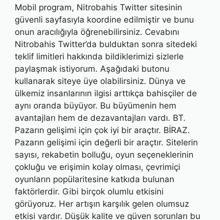
Mobil program, Nitrobahis Twitter sitesinin
güvenli sayfasıyla koordine edilmiştir ve bunu
onun aracılığıyla öğrenebilirsiniz. Cevabını
Nitrobahis Twitter’da bulduktan sonra sitedeki
teklif limitleri hakkında bildiklerimizi sizlerle
paylaşmak istiyorum. Aşağıdaki butonu
kullanarak siteye üye olabilirsiniz. Dünya ve
ülkemiz insanlarının ilgisi arttıkça bahisçiler de
aynı oranda büyüyor. Bu büyümenin hem
avantajları hem de dezavantajları vardı. BT.
Pazarın gelişimi için çok iyi bir araçtır. BİRAZ.
Pazarın gelişimi için değerli bir araçtır. Sitelerin
sayısı, rekabetin bolluğu, oyun seçeneklerinin
çokluğu ve erişimin kolay olması, çevrimiçi
oyunların popülaritesine katkıda bulunan
faktörlerdir. Gibi birçok olumlu etkisini
görüyoruz. Her artışın karşılık gelen olumsuz
etkisi vardır. Düşük kalite ve güven sorunları bu