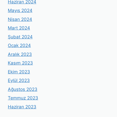
Haziran 2024
Mayıs 2024
Nisan 2024
Mart 2024
Şubat 2024
Ocak 2024
Aralık 2023
Kasım 2023
Ekim 2023
Eylül 2023
Ağustos 2023
Temmuz 2023
Haziran 2023