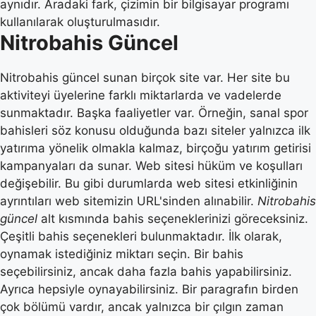
aynıdır. Aradaki fark, çizimin bir bilgisayar programı
kullanılarak oluşturulmasıdır.
Nitrobahis Güncel
Nitrobahis güncel sunan birçok site var. Her site bu
aktiviteyi üyelerine farklı miktarlarda ve vadelerde
sunmaktadır. Başka faaliyetler var. Örneğin, sanal spor
bahisleri söz konusu olduğunda bazı siteler yalnızca ilk
yatırıma yönelik olmakla kalmaz, birçoğu yatırım getirisi
kampanyaları da sunar. Web sitesi hüküm ve koşulları
değişebilir. Bu gibi durumlarda web sitesi etkinliğinin
ayrıntıları web sitemizin URL'sinden alınabilir.
Nitrobahis
güncel
alt kısmında bahis seçeneklerinizi göreceksiniz.
Çeşitli bahis seçenekleri bulunmaktadır. İlk olarak,
oynamak istediğiniz miktarı seçin. Bir bahis
seçebilirsiniz, ancak daha fazla bahis yapabilirsiniz.
Ayrıca hepsiyle oynayabilirsiniz. Bir paragrafın birden
çok bölümü vardır, ancak yalnızca bir çılgın zaman