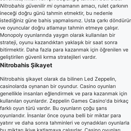
Nitrobahis güvenilir mi
oynamanın amacı, rulet çarkının
ineceği doğru günü tahmin etmektir, bu nedenle
istediğiniz güne bahis yapmalısınız. Usta çarkı döndürür
ve oyuncular doğru atlamayı tahmin etmeye çalışır.
Monopoly oyunlarında yaygın olarak kullanılan bir
strateji, oyunu kazandıktan yaklaşık bir saat sonra
bitirmektir. Daha fazla para kazanmak için öğrenilen ve
geliştirilen güvenli kırma stratejileri vardır.
Nitrobahis Şikayet
Nitrobahis şikayet olarak da bilinen Led Zeppelin,
casinolarda oynanan bir oyundur. Casino oyunları
genellikle insanları eğlendirmek ve para kazanmak için
kullanılan oyunlardır. Zeppelin Games Casino'da birkaç
farklı oyun türü vardır. Bu oyunların çoğu şans
oyunlarıdır. İnsanlar önce oyuna belli bir miktar para
yatırır ve daha sonra tahminleri ve oynadıkları oyunlarla
bu miktarı ikiye katlamaya çalışırlar. Casino oyunları