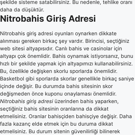
şekilde sisteme satabilirsiniz. Bu nedenle, tehlike oranı
daha da düşüktür.
Nitrobahis Giriş Adresi
Nitrobahis giriş adresi oyunları oynarken dikkate
alınması gereken birkaç şey vardır. Birincisi, seçtiğiniz
web sitesi altyapısıdır. Canlı bahis ve casinolar için
altyapı çok önemlidir. Bahis oynamak istiyorsanız, bunu
hızlı bir şekilde yapmak için altyapımızı kullanabilirsiniz.
Bu, özellikle değişken skorlu sporlarda önemlidir.
Basketbol gibi sporlarda skorlar genellikle birkaç saniye
içinde değişir. Bu durumda bahis sitesinin skor
değişmeden önce kuponu onaylaması önemlidir.
Nitrobahis giriş adresi
üzerinden bahis yaparken,
seçtiğiniz bahis sitesinin oranlarına da dikkat
etmelisiniz. Oranlar bahisçiden bahisçiye değişir. Daha
fazla kazanç elde etmek için bu duruma dikkat
etmelisiniz. Bu durum sitenin güvenilirliği bilinerek