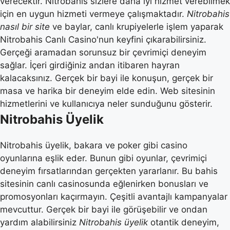
verecektir. Nitrobahis sizlere daha iyi hizmet verebilmek
için en uygun hizmeti vermeye çalışmaktadır.
Nitrobahis
nasıl bir site
ve baylar, canlı krupiyelerle işlem yaparak
Nitrobahis Canlı Casino'nun keyfini çıkarabilirsiniz.
Gerçeği aramadan sorunsuz bir çevrimiçi deneyim
sağlar. İçeri girdiğiniz andan itibaren hayran
kalacaksınız. Gerçek bir bayi ile konuşun, gerçek bir
masa ve harika bir deneyim elde edin. Web sitesinin
hizmetlerini ve kullanıcıya neler sunduğunu gösterir.
Nitrobahis Üyelik
Nitrobahis üyelik, bakara ve poker gibi casino
oyunlarına eşlik eder. Bunun gibi oyunlar, çevrimiçi
deneyim fırsatlarından gerçekten yararlanır. Bu bahis
sitesinin canlı casinosunda eğlenirken bonusları ve
promosyonları kaçırmayın. Çeşitli avantajlı kampanyalar
mevcuttur. Gerçek bir bayi ile görüşebilir ve ondan
yardım alabilirsiniz
Nitrobahis üyelik
otantik deneyim,