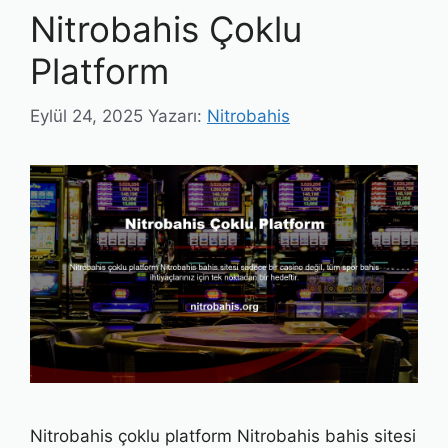
Nitrobahis Çoklu
Platform
Eylül 24, 2025
Yazarı:
Nitrobahis
Nitrobahis çoklu platform Nitrobahis bahis sitesi