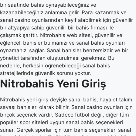
bir saatinde bahis oynayabileceğiniz ve
kazanabileceğiniz anlamına gelir. Para kazanmak ve
sanal casino oyunlarından keyif alabilmek için güvenilir
bir altyapıya sahip güvenilir bir bahis firması ile
çalışmak şarttır. Nitrobahis web sitesi, güvenilir ve
eğlenceli bahisler bulmanızı ve sanal bahis oyunları
oynamanızı sağlar. Sanal bahisler benzersizdir ve bir
yönetici tarafından oluşturulması gerekmez. Bu
nedenle, herkesin öğrenebileceği sanal bahis
stratejilerinde güvenlik sorunu yoktur.
Nitrobahis Yeni Giriş
Nitrobahis yeni giriş deyişle sanal bahis, hayalet takım
savaşı bahisleri olarak bilinir. Sanal casino oyunları için
birçok seçenek vardır. Sadece futbol değil, diğer tüm
popüler spor siteleri uygun sanal bahis seçenekleri
sunar. Gerçek sporlar için tüm bahis seçenekleri sanal