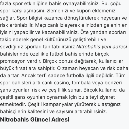
fazla spor etkinliğine bahis oynayabilirsiniz. Bu, çoğu
spor karşılaşmasını izlemenizi ve kupon eklemenizi
sağlar. Spor bilgisi kazanca dönüştürülerek heyecan ve
risk artırılabilir. Maçı canlı izleyerek elinizden gelenin en
iyisini yapabilir ve kazanabilirsiniz. Öte yandan sporları
takip ederek genel kültürünüzü geliştirebilir ve
sevdiğiniz sporları tanıtabilirsiniz
Nitrobahis yeni adresi
bahislerinde özellikle futbol bahislerinde birçok
promosyon vardır. Birçok bonus dağıtarak, kullanıcılar
büyük fırsatlara sahiptir. O zaman heyecan ve risk daha
da artar. Ancak terfi sadece futbolla ilgili değildir. Tüm
spor bahisleri artı canlı casino, tombala veya benzeri
şans oyunları risk ve çeşitlilik sunar. Birçok kullanıcı da
çeşitli şans oyunları oynamak için bu siteyi ziyaret
etmektedir. Çeşitli kampanyalar yürüterek ulaştığınız
bahisçilerin kalitesini ve sayısını artırabilirsiniz.
Nitrobahis Güncel Adresi