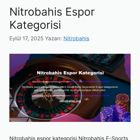
Nitrobahis Espor
Kategorisi
Eylül 17, 2025
Yazarı:
Nitrobahis
Nitrobahis espor kategorisi Nitrobahis E-Sports