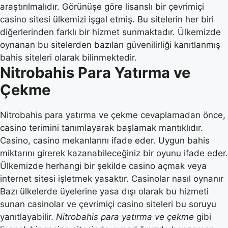
araştırılmalıdır. Görünüşe göre lisanslı bir çevrimiçi
casino sitesi ülkemizi işgal etmiş. Bu sitelerin her biri
diğerlerinden farklı bir hizmet sunmaktadır. Ülkemizde
oynanan bu sitelerden bazıları güvenilirliği kanıtlanmış
bahis siteleri olarak bilinmektedir.
Nitrobahis Para Yatırma ve
Çekme
Nitrobahis para yatırma ve çekme cevaplamadan önce,
casino terimini tanımlayarak başlamak mantıklıdır.
Casino, casino mekanlarını ifade eder. Uygun bahis
miktarını girerek kazanabileceğiniz bir oyunu ifade eder.
Ülkemizde herhangi bir şekilde casino açmak veya
internet sitesi işletmek yasaktır. Casinolar nasıl oynanır
Bazı ülkelerde üyelerine yasa dışı olarak bu hizmeti
sunan casinolar ve çevrimiçi casino siteleri bu soruyu
yanıtlayabilir.
Nitrobahis para yatırma ve çekme
gibi