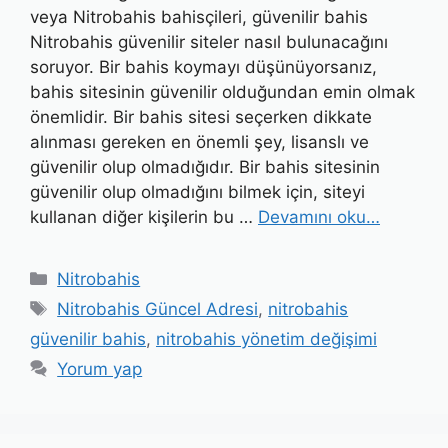
veya Nitrobahis bahisçileri, güvenilir bahis
Nitrobahis güvenilir siteler nasıl bulunacağını
soruyor. Bir bahis koymayı düşünüyorsanız,
bahis sitesinin güvenilir olduğundan emin olmak
önemlidir. Bir bahis sitesi seçerken dikkate
alınması gereken en önemli şey, lisanslı ve
güvenilir olup olmadığıdır. Bir bahis sitesinin
güvenilir olup olmadığını bilmek için, siteyi
kullanan diğer kişilerin bu …
Devamını oku…
Kategoriler
Nitrobahis
Etiketler
Nitrobahis Güncel Adresi
,
nitrobahis
güvenilir bahis
,
nitrobahis yönetim değişimi
Yorum yap