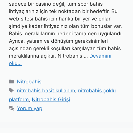
sadece bir casino değil, tüm spor bahis
ihtiyaçlarınız için tek noktadan bir hedeftir. Bu
web sitesi bahis için harika bir yer ve onlar
şimdiye kadar ihtiyacınız olan tüm bonuslar var.
Bahis meraklılarının nedeni tamamen uygulandı.
Ayrıca, yatırım ve dönüşüm gereksinimleri
açısından gerekli koşulları karşılayan tüm bahis
meraklılarına açıktır. Nitrobahis …
Devamını
oku…
Kategoriler
Nitrobahis
Etiketler
nitrobahis basit kullanım
,
nitrobahis çoklu
platform
,
Nitrobahis Girişi
Yorum yap