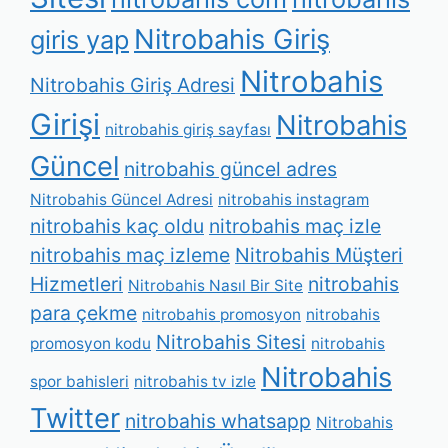
Nitrobahis Giriş
giris yap
Nitrobahis
Nitrobahis Giriş Adresi
Girişi
Nitrobahis
nitrobahis giriş sayfası
Güncel
nitrobahis güncel adres
Nitrobahis Güncel Adresi
nitrobahis instagram
nitrobahis kaç oldu
nitrobahis maç izle
nitrobahis maç izleme
Nitrobahis Müşteri
Hizmetleri
nitrobahis
Nitrobahis Nasıl Bir Site
para çekme
nitrobahis promosyon
nitrobahis
Nitrobahis Sitesi
promosyon kodu
nitrobahis
Nitrobahis
spor bahisleri
nitrobahis tv izle
Twitter
nitrobahis whatsapp
Nitrobahis