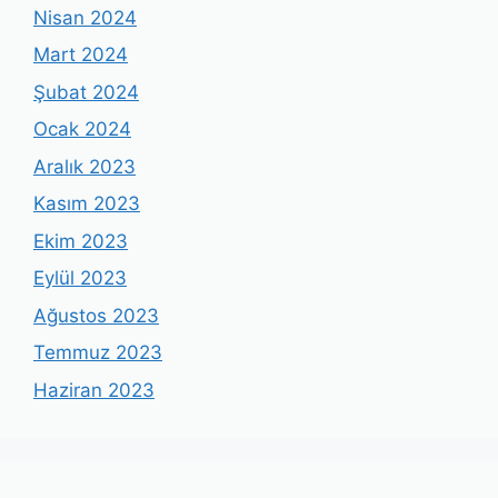
Nisan 2024
Mart 2024
Şubat 2024
Ocak 2024
Aralık 2023
Kasım 2023
Ekim 2023
Eylül 2023
Ağustos 2023
Temmuz 2023
Haziran 2023