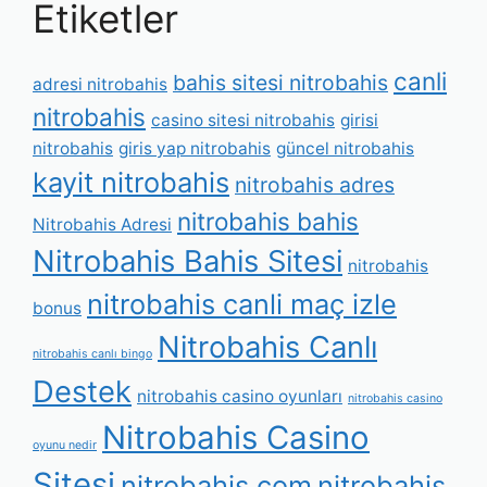
Etiketler
canli
bahis sitesi nitrobahis
adresi nitrobahis
nitrobahis
casino sitesi nitrobahis
girisi
nitrobahis
giris yap nitrobahis
güncel nitrobahis
kayit nitrobahis
nitrobahis adres
nitrobahis bahis
Nitrobahis Adresi
Nitrobahis Bahis Sitesi
nitrobahis
nitrobahis canli maç izle
bonus
Nitrobahis Canlı
nitrobahis canlı bingo
Destek
nitrobahis casino oyunları
nitrobahis casino
Nitrobahis Casino
oyunu nedir
Sitesi
nitrobahis com
nitrobahis