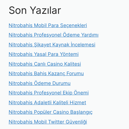
Son Yazılar
Nitrobahis Mobil Para Seçenekleri
Nitrobahis Profesyonel Ödeme Yardımı
Nitrobahis Şikayet Kaynak İncelemesi
Nitrobahis Yasal Para Yöntemi
Nitrobahis Canlı Casino Kalitesi
Nitrobahis Bahis Kazanç Forumu
Nitrobahis Ödeme Durumu
Nitrobahis Profesyonel Ekip Önemi
Nitrobahis Adaletli Kaliteli Hizmet
Nitrobahis Popüler Casino Başlangıç
Nitrobahis Mobil Twitter Güvenliği