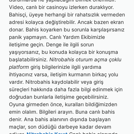
Video, canlı bir casinoyu izlerken duraklıyor.
Bahisçi, üyeye herhangi bir rahatsızlık vermeden
adresi kolayca değiştirebilir. Ancak bazen ekran
donar. Bahis koyarken bu sorunla karşılaşırsanız
panik yapmayın. Canlı Yardım Ekibimizle
iletişime geçin. Denge ile ilgili sorun
yaşıyorsanız, bu konuda kolayca bir konuşma
başlatabilirsiniz.
Nitrobahis oturum açma çoklu
platform
giriş bilgilerinizle ilgili yardıma
ihtiyacınız varsa, iletişim kurmanın birkaç yolu
vardır. Nitrobahis kaydolabilir veya giriş
süreçleri hakkında daha fazla bilgi edinmek için
doğrudan bunlarla iletişime geçebilirsiniz.
Oyuna girmeden önce, kuralları bildiğimizden
emin olalım. Bilgileri arayın. Buna canlı bahis
denir. Ana bahis alanının dışında başlayan
maçlar, son düdüğü darbeye kadar devam