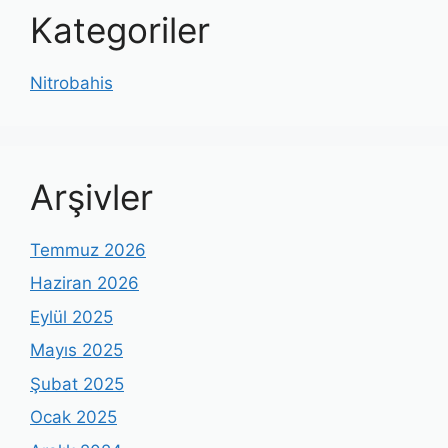
Kategoriler
Nitrobahis
Arşivler
Temmuz 2026
Haziran 2026
Eylül 2025
Mayıs 2025
Şubat 2025
Ocak 2025