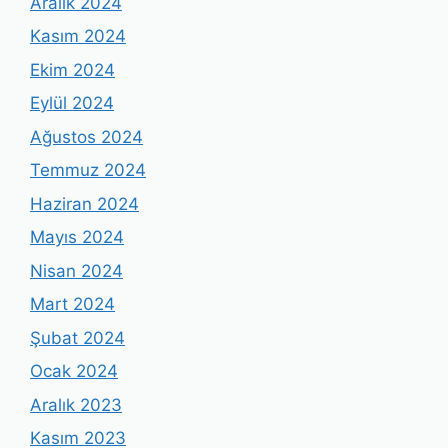
Aralık 2024
Kasım 2024
Ekim 2024
Eylül 2024
Ağustos 2024
Temmuz 2024
Haziran 2024
Mayıs 2024
Nisan 2024
Mart 2024
Şubat 2024
Ocak 2024
Aralık 2023
Kasım 2023