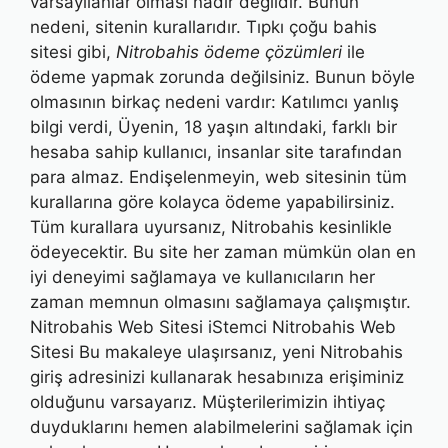
varsayılanlar olması nadir değildir. Bunun
nedeni, sitenin kurallarıdır. Tıpkı çoğu bahis
sitesi gibi,
Nitrobahis ödeme çözümleri
ile
ödeme yapmak zorunda değilsiniz. Bunun böyle
olmasının birkaç nedeni vardır: Katılımcı yanlış
bilgi verdi, Üyenin, 18 yaşın altındaki, farklı bir
hesaba sahip kullanıcı, insanlar site tarafından
para almaz. Endişelenmeyin, web sitesinin tüm
kurallarına göre kolayca ödeme yapabilirsiniz.
Tüm kurallara uyursanız, Nitrobahis kesinlikle
ödeyecektir. Bu site her zaman mümkün olan en
iyi deneyimi sağlamaya ve kullanıcıların her
zaman memnun olmasını sağlamaya çalışmıştır.
Nitrobahis Web Sitesi iStemci Nitrobahis Web
Sitesi Bu makaleye ulaşırsanız, yeni Nitrobahis
giriş adresinizi kullanarak hesabınıza erişiminiz
olduğunu varsayarız. Müşterilerimizin ihtiyaç
duyduklarını hemen alabilmelerini sağlamak için