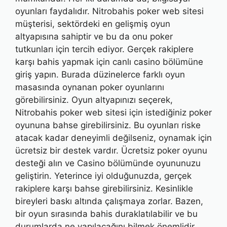
oyunları faydalıdır. Nitrobahis poker web sitesi
müşterisi, sektördeki en gelişmiş oyun
altyapısına sahiptir ve bu da onu poker
tutkunları için tercih ediyor. Gerçek rakiplere
karşı bahis yapmak için canlı casino bölümüne
giriş yapın. Burada düzinelerce farklı oyun
masasında oynanan poker oyunlarını
görebilirsiniz. Oyun altyapınızı seçerek,
Nitrobahis poker web sitesi için istediğiniz poker
oyununa bahse girebilirsiniz. Bu oyunları riske
atacak kadar deneyimli değilseniz, oynamak için
ücretsiz bir destek vardır. Ücretsiz poker oyunu
desteği alın ve Casino bölümünde oyununuzu
geliştirin. Yeterince iyi olduğunuzda, gerçek
rakiplere karşı bahse girebilirsiniz. Kesinlikle
bireyleri baskı altında çalışmaya zorlar. Bazen,
bir oyun sırasında bahis duraklatılabilir ve bu
durumlarda ne yapılacağını bilmek önemlidir.