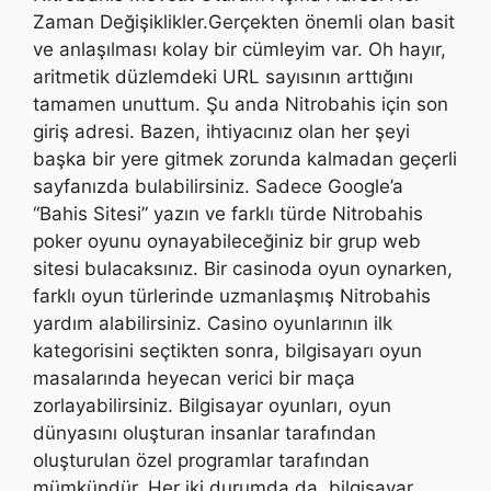
Zaman Değişiklikler.Gerçekten önemli olan basit
ve anlaşılması kolay bir cümleyim var. Oh hayır,
aritmetik düzlemdeki URL sayısının arttığını
tamamen unuttum. Şu anda Nitrobahis için son
giriş adresi. Bazen, ihtiyacınız olan her şeyi
başka bir yere gitmek zorunda kalmadan geçerli
sayfanızda bulabilirsiniz. Sadece Google’a
“Bahis Sitesi” yazın ve farklı türde Nitrobahis
poker oyunu oynayabileceğiniz bir grup web
sitesi bulacaksınız. Bir casinoda oyun oynarken,
farklı oyun türlerinde uzmanlaşmış Nitrobahis
yardım alabilirsiniz. Casino oyunlarının ilk
kategorisini seçtikten sonra, bilgisayarı oyun
masalarında heyecan verici bir maça
zorlayabilirsiniz. Bilgisayar oyunları, oyun
dünyasını oluşturan insanlar tarafından
oluşturulan özel programlar tarafından
mümkündür. Her iki durumda da, bilgisayar