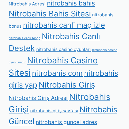
nitrobahis bahis
Nitrobahis Adresi
Nitrobahis Bahis Sitesi
nitrobahis
nitrobahis canli maç izle
bonus
Nitrobahis Canlı
nitrobahis canlı bingo
Destek
nitrobahis casino oyunları
nitrobahis casino
Nitrobahis Casino
oyunu nedir
Sitesi
nitrobahis com
nitrobahis
Nitrobahis Giriş
giris yap
Nitrobahis
Nitrobahis Giriş Adresi
Girişi
Nitrobahis
nitrobahis giriş sayfası
Güncel
nitrobahis güncel adres