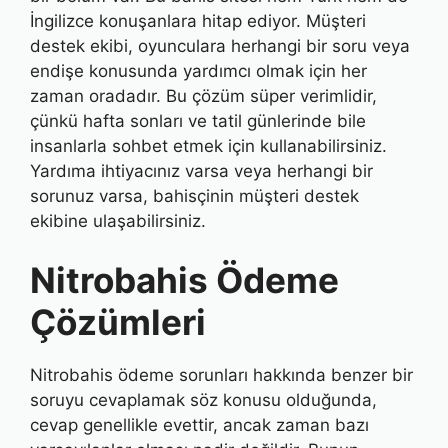
İngilizce konuşanlara hitap ediyor. Müşteri
destek ekibi, oyunculara herhangi bir soru veya
endişe konusunda yardımcı olmak için her
zaman oradadır. Bu çözüm süper verimlidir,
çünkü hafta sonları ve tatil günlerinde bile
insanlarla sohbet etmek için kullanabilirsiniz.
Yardıma ihtiyacınız varsa veya herhangi bir
sorunuz varsa, bahisçinin müşteri destek
ekibine ulaşabilirsiniz.
Nitrobahis Ödeme
Çözümleri
Nitrobahis ödeme sorunları hakkında benzer bir
soruyu cevaplamak söz konusu olduğunda,
cevap genellikle evettir, ancak zaman bazı