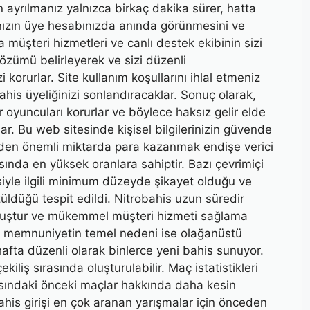
en ayrılmanız yalnızca birkaç dakika sürer, hatta
nızın üye hesabınızda anında görünmesini ve
müşteri hizmetleri ve canlı destek ekibinin sizi
çözümü belirleyerek ve sizi düzenli
i korurlar. Site kullanım koşullarını ihlal etmeniz
his üyeliğinizi sonlandıracaklar. Sonuç olarak,
yuncuları korurlar ve böylece haksız gelir elde
lar. Bu web sitesinde kişisel bilgilerinizin güvende
den önemli miktarda para kazanmak endişe verici
asında en yüksek oranlara sahiptir. Bazı çevrimiçi
siyle ilgili minimum düzeyde şikayet olduğu ve
züldüğü tespit edildi. Nitrobahis uzun süredir
lmuştur ve mükemmel müşteri hizmeti sağlama
Bu memnuniyetin temel nedeni ise olağanüstü
er hafta düzenli olarak binlerce yeni bahis sunuyor.
kiliş sırasında oluşturulabilir. Maç istatistikleri
rasındaki önceki maçlar hakkında daha kesin
ahis girişi en çok aranan yarışmalar için önceden