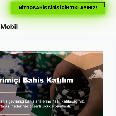
NİTROBAHİS GİRİŞ İÇİN TIKLAYINIZ!
 Mobil