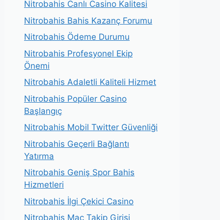
Nitrobahis Canlı Casino Kalitesi
Nitrobahis Bahis Kazanç Forumu
Nitrobahis Ödeme Durumu
Nitrobahis Profesyonel Ekip
Önemi
Nitrobahis Adaletli Kaliteli Hizmet
Nitrobahis Popüler Casino
Başlangıç
Nitrobahis Mobil Twitter Güvenliği
Nitrobahis Geçerli Bağlantı
Yatırma
Nitrobahis Geniş Spor Bahis
Hizmetleri
Nitrobahis İlgi Çekici Casino
Nitrobahis Maç Takip Girişi