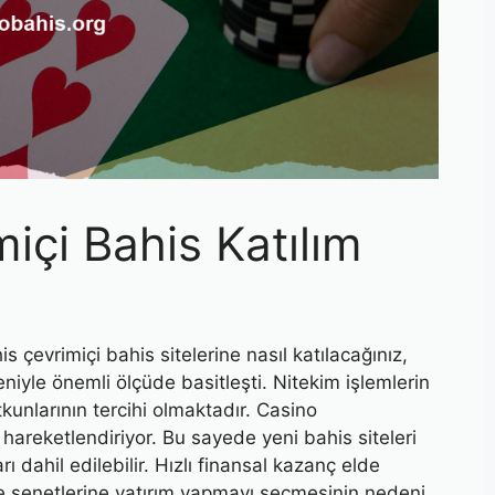
içi Bahis Katılım
s çevrimiçi bahis sitelerine nasıl katılacağınız,
niyle önemli ölçüde basitleşti. Nitekim işlemlerin
kunlarının tercihi olmaktadır. Casino
hareketlendiriyor. Bu sayede yeni bahis siteleri
ı dahil edilebilir. Hızlı finansal kazanç elde
se senetlerine yatırım yapmayı seçmesinin nedeni