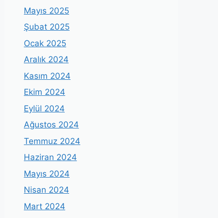
Mayıs 2025
Şubat 2025
Ocak 2025
Aralık 2024
Kasım 2024
Ekim 2024
Eylül 2024
Ağustos 2024
Temmuz 2024
Haziran 2024
Mayıs 2024
Nisan 2024
Mart 2024