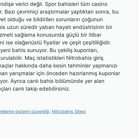
işe verici değil. Spor bahisleri tüm casino
r. Bazı çevrimiçi araştırmalar yaptıktan sonra, bu
et olduğu ve bildirilen sorunların çoğunun
his uzun süredir yaban hayatı endüstrisinin bir
zmeti sağlama konusunda güçlü bir itibar
se olağanüstü fiyatlar ve çeşit çeşitliliğidir.
yeni bahis sunuyor. Bu çekiliş kuponları,
rulabilir. Maç istatistikleri Nitrobahis giriş
 maçlar hakkında daha kesin tahminler yapmanızı
ranan yarışmalar için önceden hazırlanmış kuponlar
iliyor. Ayrıca canlı bahis bölümünde yer alan
arı canlı takip edebilirsiniz.
freleme sistemi güvenliği
,
Nitrobahis Sitesi