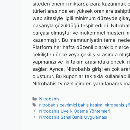
siteden önemli miktarda para kazanmak end
türleri arasında en yüksek oranlara sahipti
web sitesiyle ilgili minimum düzeyde şikay
başarıyla çözüldüğü tespit edildi. Nitroba
parçası olmuştur ve mükemmel müşteri hi
kazanmıştır. Bu memnuniyetin temel nedeni i
Platform her hafta düzenli olarak binlerce 
çekilişten önce veya çekiliş sırasında oluştu
yapmanızı ve iki takım arasındaki önceki
sağlar. Ayrıca, Nitrobahis girişi en çok a
oluşturur. Bu kuponlar tek tıkla kullanılab
Nitrobahis tv özelliğinden yararlanarak maçl
Kategoriler
Nitrobahis
Etiketler
nitrobahis çevrimiçi bahis katılım
,
nitrobahis şi
Nitrobahis Üyelik Ödeme Yöntemleri
Nitrobahis Sanal Bahis Uygulaması