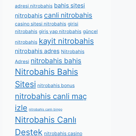
bahis sitesi
adresi nitrobahis
canli nitrobahis
nitrobahis
casino sitesi nitrobahis
girisi
nitrobahis
giris yap nitrobahis
güncel
kayit nitrobahis
nitrobahis
nitrobahis adres
Nitrobahis
nitrobahis bahis
Adresi
Nitrobahis Bahis
Sitesi
nitrobahis bonus
nitrobahis canli maç
izle
nitrobahis canlı bingo
Nitrobahis Canlı
Destek
nitrobahis casino