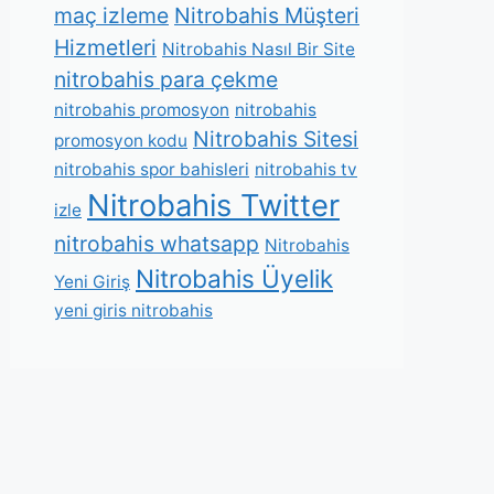
maç izleme
Nitrobahis Müşteri
Hizmetleri
Nitrobahis Nasıl Bir Site
nitrobahis para çekme
nitrobahis promosyon
nitrobahis
Nitrobahis Sitesi
promosyon kodu
nitrobahis spor bahisleri
nitrobahis tv
Nitrobahis Twitter
izle
nitrobahis whatsapp
Nitrobahis
Nitrobahis Üyelik
Yeni Giriş
yeni giris nitrobahis