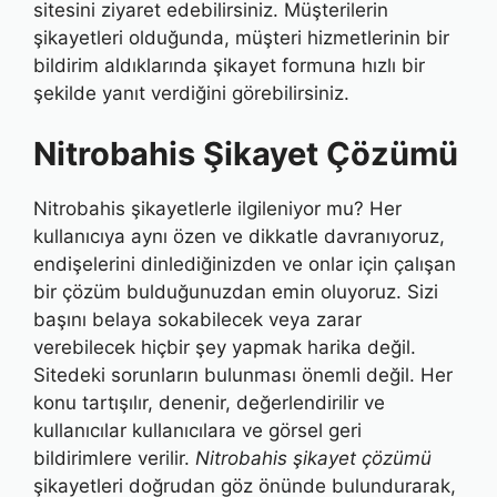
sitesini ziyaret edebilirsiniz. Müşterilerin
şikayetleri olduğunda, müşteri hizmetlerinin bir
bildirim aldıklarında şikayet formuna hızlı bir
şekilde yanıt verdiğini görebilirsiniz.
Nitrobahis Şikayet Çözümü
Nitrobahis şikayetlerle ilgileniyor mu? Her
kullanıcıya aynı özen ve dikkatle davranıyoruz,
endişelerini dinlediğinizden ve onlar için çalışan
bir çözüm bulduğunuzdan emin oluyoruz. Sizi
başını belaya sokabilecek veya zarar
verebilecek hiçbir şey yapmak harika değil.
Sitedeki sorunların bulunması önemli değil. Her
konu tartışılır, denenir, değerlendirilir ve
kullanıcılar kullanıcılara ve görsel geri
bildirimlere verilir.
Nitrobahis şikayet çözümü
şikayetleri doğrudan göz önünde bulundurarak,