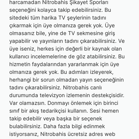
harcamadan Nitrobahis Şikayet Sporları
seçeneğini kolayca takip edebilirsiniz. Bu
sitedeki tüm harika TV şeylerinin tadını
çıkarmak için üye olmanıza gerek yok. Üye
olmasanız bile, yine de TV sekmesine giriş
yapabilir ve yayınların tadını çıkarabilirsiniz. Ve
üye iseniz, herkes için değerli bir kaynak olan
kullanıcı incelemelerine de göz atabilirsiniz. Bu
hizmetin faydalarından yararlanmak için üye
olmanıza gerek yok. Bu adımları izleyerek,
herhangi bir sorun olmadan yayın seçeneğinin
tadını çıkarabilirsiniz. Nitrobahis canlı
durumunda televizyon izlemenin destekçisidir.
Var olamazsın. Donmayı önlemek için birinci
sınıf bir akış tedarikçisi kullanın. Sesi hemen
takip edebilir veya başka bir seçenek
bulabilirsiniz. Daha fazla bilgi edinmek
istiyorsanız, Nitrobahis ücretsiz adres web