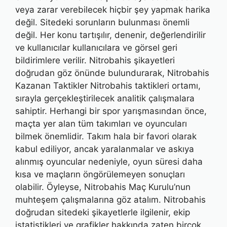
veya zarar verebilecek hiçbir şey yapmak harika
değil. Sitedeki sorunların bulunması önemli
değil. Her konu tartışılır, denenir, değerlendirilir
ve kullanıcılar kullanıcılara ve görsel geri
bildirimlere verilir. Nitrobahis şikayetleri
doğrudan göz önünde bulundurarak, Nitrobahis
Kazanan Taktikler Nitrobahis taktikleri ortamı,
sırayla gerçekleştirilecek analitik çalışmalara
sahiptir. Herhangi bir spor yarışmasından önce,
maçta yer alan tüm takımları ve oyuncuları
bilmek önemlidir. Takım hala bir favori olarak
kabul ediliyor, ancak yaralanmalar ve askıya
alınmış oyuncular nedeniyle, oyun süresi daha
kısa ve maçların öngörülemeyen sonuçları
olabilir. Öyleyse, Nitrobahis Maç Kurulu’nun
muhteşem çalışmalarına göz atalım. Nitrobahis
doğrudan sitedeki şikayetlerle ilgilenir, ekip
istatistikleri ve grafikler hakkında zaten birçok