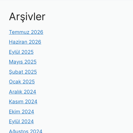
Arşivler
Temmuz 2026
Haziran 2026
Eylül 2025
Mayıs 2025
Şubat 2025
Ocak 2025
Aralık 2024
Kasım 2024
Ekim 2024
Eylül 2024
Ağustos 2024