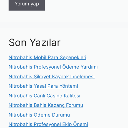
Son Yazılar
Nitrobahis Mobil Para Seçenekleri
Nitrobahis Profesyonel Ödeme Yardımı
Nitrobahis Şikayet Kaynak İncelemesi
Nitrobahis Yasal Para Yöntemi
Nitrobahis Canlı Casino Kalitesi
Nitrobahis Bahis Kazanç Forumu
Nitrobahis Ödeme Durumu
Nitrobahis Profesyonel Ekip Önemi