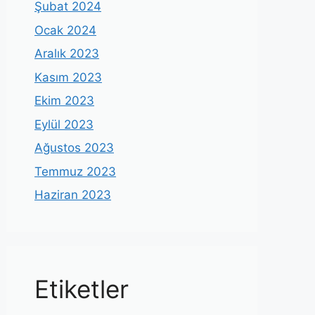
Şubat 2024
Ocak 2024
Aralık 2023
Kasım 2023
Ekim 2023
Eylül 2023
Ağustos 2023
Temmuz 2023
Haziran 2023
Etiketler