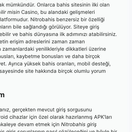
ak mümkündür. Onlarca bahis sitesinin ilki olan
lir misin
Casino, bu alandaki gelişmeleri
atformudur. Nitrobahis benzersiz bir özelliği
arın bile sağlandığı görülüyor. Siteye giriş
bilir ve bahis dünyasına ilk adımınızı atabilirsiniz.
ketin erişim adreslerini zaman zaman
n zamanlardaki yenilikleriyle dikkatleri üzerine
usları, kaybetme bonusları ve daha birçok
. Ayrıca yüksek bahis oranları, mobil desteği,
 sayesinde site hakkında birçok olumlu yorum
um
sanız, gerçekten mevcut giriş sorgusunu
id cihazlar için özel olarak hazırlanmış APK’ları
. Makaleye devam etmek için
Nitrobahis giriş
 giriş sorunlarının nasıl çözüleceğini ve böyle bir