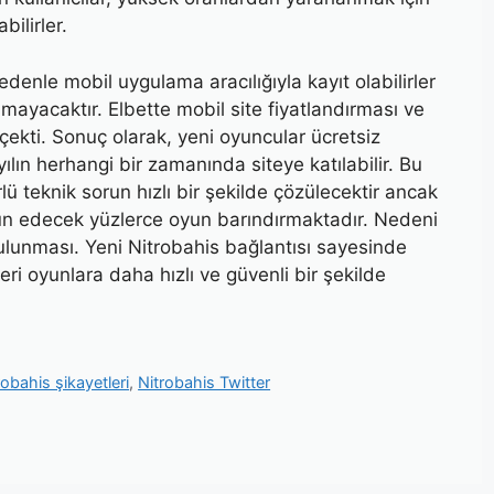
ilirler.
denle mobil uygulama aracılığıyla kayıt olabilirler
olmayacaktır. Elbette mobil site fiyatlandırması ve
 çekti. Sonuç olarak, yeni oyuncular ücretsiz
ılın herhangi bir zamanında siteye katılabilir. Bu
lü teknik sorun hızlı bir şekilde çözülecektir ancak
n edecek yüzlerce oyun barındırmaktadır. Nedeni
a bulunması. Yeni Nitrobahis bağlantısı sayesinde
eri oyunlara daha hızlı ve güvenli bir şekilde
robahis şikayetleri
,
Nitrobahis Twitter