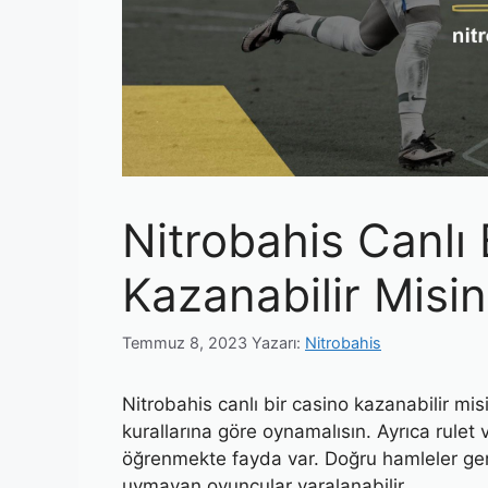
Nitrobahis Canlı 
Kazanabilir Misin
Temmuz 8, 2023
Yazarı:
Nitrobahis
Nitrobahis canlı bir casino kazanabilir m
kurallarına göre oynamalısın. Ayrıca rulet 
öğrenmekte fayda var. Doğru hamleler genel
uymayan oyuncular yaralanabilir.