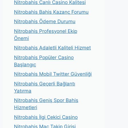
Nitrobahis Canlı Casino Kalitesi
Nitrobahis Bahis Kazanç Forumu
Nitrobahis Ödeme Durumu
Nitrobahis Profesyonel Ekip
Önemi
Nitrobahis Adaletli Kaliteli Hizmet
Nitrobahis Popüler Casino
Başlangıç
Nitrobahis Mobil Twitter Güvenliği
Nitrobahis Geçerli Bağlantı
Yatırma
Nitrobahis Geniş Spor Bahis
Hizmetleri
Nitrobahis İlgi Çekici Casino
Nitrobahis Maç Takip Girişi