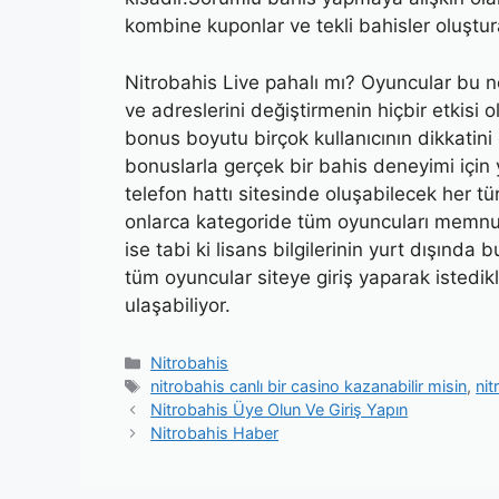
kombine kuponlar ve tekli bahisler oluşturab
Nitrobahis Live pahalı mı? Oyuncular bu ne
ve adreslerini değiştirmenin hiçbir etkisi 
bonus boyutu birçok kullanıcının dikkatini
bonuslarla gerçek bir bahis deneyimi için y
telefon hattı sitesinde oluşabilecek her tür
onlarca kategoride tüm oyuncuları memnu
ise tabi ki lisans bilgilerinin yurt dışınd
tüm oyuncular siteye giriş yaparak istedikl
ulaşabiliyor.
Kategoriler
Nitrobahis
Etiketler
nitrobahis canlı bir casino kazanabilir misin
,
nit
Nitrobahis Üye Olun Ve Giriş Yapın
Nitrobahis Haber