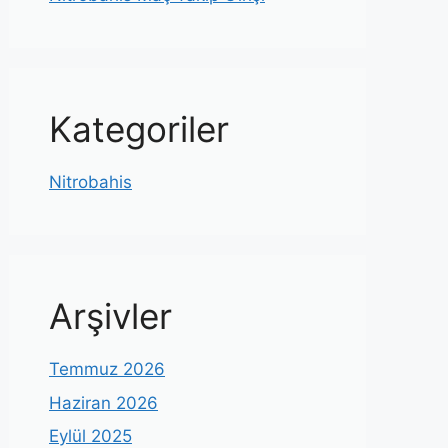
Kategoriler
Nitrobahis
Arşivler
Temmuz 2026
Haziran 2026
Eylül 2025