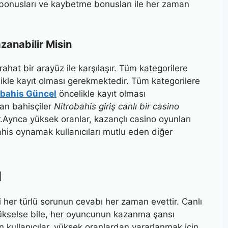
 bonusları ve kaybetme bonusları ile her zaman
azanabilir Misin
 rahat bir arayüz ile karşılaşır. Tüm kategorilere
likle kayıt olması gerekmektedir. Tüm kategorilere
obahis Güncel
öncelikle kayıt olması
lan bahisçiler
Nitrobahis giriş canlı bir casino
yrıca yüksek oranlar, kazançlı casino oyunları
ahis oynamak kullanıcıları mutlu eden diğer
ı
li her türlü sorunun cevabı her zaman evettir. Canlı
yükselse bile, her oyuncunun kazanma şansı
 kullanıcılar, yüksek oranlardan yararlanmak için