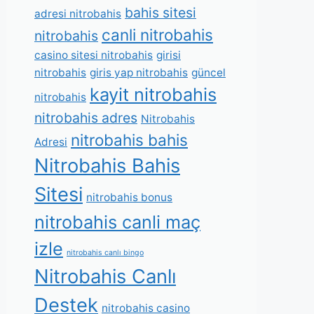
bahis sitesi
adresi nitrobahis
canli nitrobahis
nitrobahis
casino sitesi nitrobahis
girisi
nitrobahis
giris yap nitrobahis
güncel
kayit nitrobahis
nitrobahis
nitrobahis adres
Nitrobahis
nitrobahis bahis
Adresi
Nitrobahis Bahis
Sitesi
nitrobahis bonus
nitrobahis canli maç
izle
nitrobahis canlı bingo
Nitrobahis Canlı
Destek
nitrobahis casino