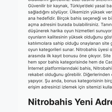
Güvenilir bir kaynak, Türkiye’deki yasal bahi
sağladığını söylüyor. Ülkemizin yüksek verg
ana hedefidir. Birçok bahis seçeneği ve bir
açma adresini burada bulabilirsiniz. Tanınm
düşünerek harika oyun hizmetleri sunuyor
oyunların kalitesinin yüksek olduğunu göst
katılımcılara sahip olduğu onaylanan site 
oyun kategorileri sunar. Nitrobahis üyesi o
arasında ilk kayıt bonusu öne çıkıyor. Site
hem spor bahis kategorisinde hem de Casin
İnternet platformlarındaki bahis, Nitrobahis
rekabet olduğunu görebilir. Diğerlerinden 
yapıyor. Şu anda, bonus kategorisinin birço
erişim adresinizi izlemek için sitemizi kulla
Nitrobahis Yeni Adr