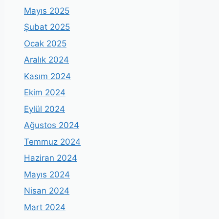
Mayıs 2025
Şubat 2025
Ocak 2025
Aralık 2024
Kasım 2024
Ekim 2024
Eylül 2024
Ağustos 2024
Temmuz 2024
Haziran 2024
Mayıs 2024
Nisan 2024
Mart 2024