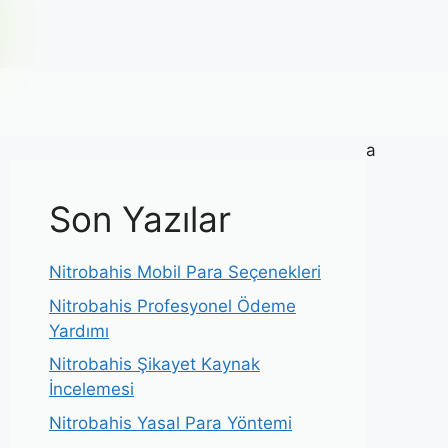
a
Son Yazılar
Nitrobahis Mobil Para Seçenekleri
Nitrobahis Profesyonel Ödeme
Yardımı
Nitrobahis Şikayet Kaynak
İncelemesi
Nitrobahis Yasal Para Yöntemi