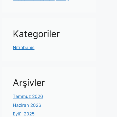
Kategoriler
Nitrobahis
Arşivler
Temmuz 2026
Haziran 2026
Eylül 2025