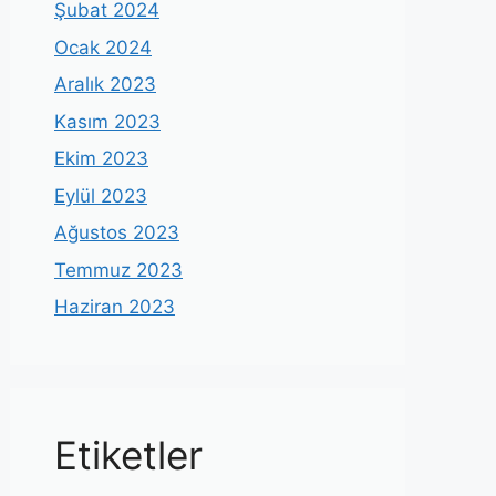
Şubat 2024
Ocak 2024
Aralık 2023
Kasım 2023
Ekim 2023
Eylül 2023
Ağustos 2023
Temmuz 2023
Haziran 2023
Etiketler