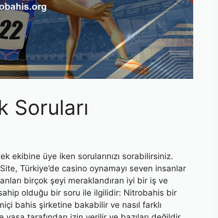
k Soruları
k ekibine üye iken sorularınızı sorabilirsiniz.
. Site, Türkiye’de casino oynamayı seven insanlar
anları birçok şeyi meraklandıran iyi bir iş ve
hip olduğu bir soru ile ilgilidir: Nitrobahis bir
içi bahis şirketine bakabilir ve nasıl farklı
e yasa tarafından izin verilir ve bazıları değildir.