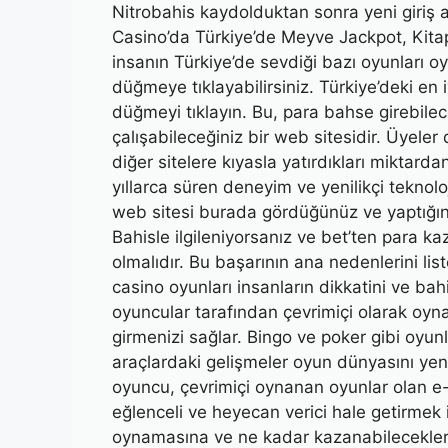
Nitrobahis kaydolduktan sonra yeni giriş a
Casino’da Türkiye’de Meyve Jackpot, Kita
insanın Türkiye’de sevdiği bazı oyunları o
düğmeye tıklayabilirsiniz. Türkiye’deki en 
düğmeyi tıklayın. Bu, para bahse girebile
çalışabileceğiniz bir web sitesidir. Üyeler
diğer sitelere kıyasla yatırdıkları miktarda
yıllarca süren deneyim ve yenilikçi teknoloji
web sitesi burada gördüğünüz ve yaptığın
Bahisle ilgileniyorsanız ve bet’ten para k
olmalıdır. Bu başarının ana nedenlerini list
casino oyunları insanların dikkatini ve bah
oyuncular tarafından çevrimiçi olarak oy
girmenizi sağlar. Bingo ve poker gibi oyun
araçlardaki gelişmeler oyun dünyasını yeni 
oyuncu, çevrimiçi oynanan oyunlar olan e-
eğlenceli ve heyecan verici hale getirmek i
oynamasına ve ne kadar kazanabileceklerin