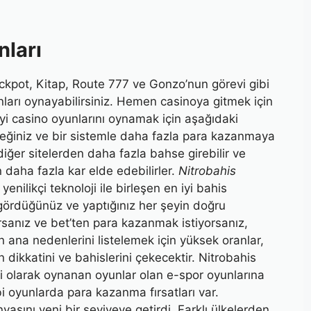
nları
ckpot, Kitap, Route 777 ve Gonzo’nun görevi gibi
nları oynayabilirsiniz. Hemen casinoya gitmek için
iyi casino oyunlarını oynamak için aşağıdaki
ceğiniz ve bir sistemle daha fazla para kazanmaya
 diğer sitelerden daha fazla bahse girebilir ve
n daha fazla kar elde edebilirler.
Nitrobahis
enilikçi teknoloji ile birleşen en iyi bahis
 gördüğünüz ve yaptığınız her şeyin doğru
orsanız ve bet’ten para kazanmak istiyorsanız,
n ana nedenlerini listelemek için yüksek oranlar,
ın dikkatini ve bahislerini çekecektir. Nitrobahis
i olarak oynanan oyunlar olan e-spor oyunlarına
i oyunlarda para kazanma fırsatları var.
asını yeni bir seviyeye getirdi. Farklı ülkelerden