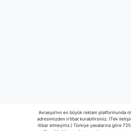
Avrasya'nın en büyük reklam platformunda o
adresimizden irtibat kurabilirsiniz. (Tek ilet
itibar etmeyiniz.) Türkiye yasalarına göre 72