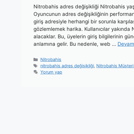
Nitrobahis adres değişikliği Nitrobahis yaş
Oyuncunun adres değişikliğinin performansı
giriş adresiyle herhangi bir sorunla karş
gözlemlemek harika. Kullanıcılar yakında Nitr
alacaklar. Bu, üyelerin giriş bilgilerinin
anlamına gelir. Bu nedenle, web …
Devam
Kategoriler
Nitrobahis
Etiketler
nitrobahis adres değişikliği
,
Nitrobahis Müşteri
Yorum yap