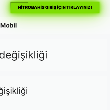
NİTROBAHİS GİRİŞ İÇİN TIKLAYINIZ!
 Mobil
değişikliği
işikliği