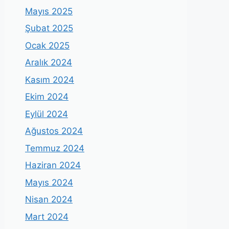
Mayıs 2025
Şubat 2025
Ocak 2025
Aralık 2024
Kasım 2024
Ekim 2024
Eylül 2024
Ağustos 2024
Temmuz 2024
Haziran 2024
Mayıs 2024
Nisan 2024
Mart 2024