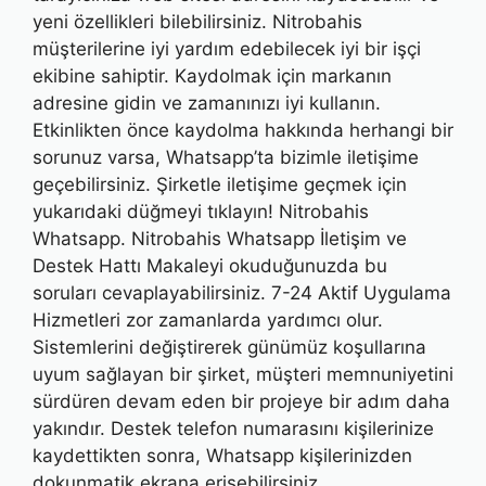
yeni özellikleri bilebilirsiniz. Nitrobahis
müşterilerine iyi yardım edebilecek iyi bir işçi
ekibine sahiptir. Kaydolmak için markanın
adresine gidin ve zamanınızı iyi kullanın.
Etkinlikten önce kaydolma hakkında herhangi bir
sorunuz varsa, Whatsapp’ta bizimle iletişime
geçebilirsiniz. Şirketle iletişime geçmek için
yukarıdaki düğmeyi tıklayın! Nitrobahis
Whatsapp. Nitrobahis Whatsapp İletişim ve
Destek Hattı Makaleyi okuduğunuzda bu
soruları cevaplayabilirsiniz. 7-24 Aktif Uygulama
Hizmetleri zor zamanlarda yardımcı olur.
Sistemlerini değiştirerek günümüz koşullarına
uyum sağlayan bir şirket, müşteri memnuniyetini
sürdüren devam eden bir projeye bir adım daha
yakındır. Destek telefon numarasını kişilerinize
kaydettikten sonra, Whatsapp kişilerinizden
dokunmatik ekrana erişebilirsiniz.