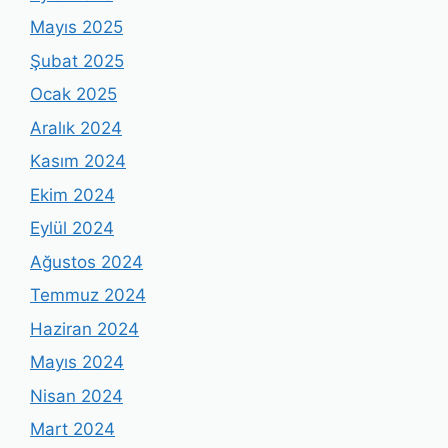
Mayıs 2025
Şubat 2025
Ocak 2025
Aralık 2024
Kasım 2024
Ekim 2024
Eylül 2024
Ağustos 2024
Temmuz 2024
Haziran 2024
Mayıs 2024
Nisan 2024
Mart 2024