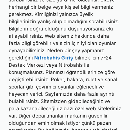
herhangi bir belge veya kişisel bilgi vermeniz
gerekmez. Kimliğinizi yalnızca üyelik
bilgilerinizin yanlış olup olmadığını sorabilirsiniz.
Bilgilerin doğru olduğunu düşünüyorsanız eki
atlayabilirsiniz. Web sitemiz hakkında daha
fazla bilgi görebilir ve sizin için iyi olan oyunlar
oynayabilirsiniz. Neden bir şey yapmanız
gerektiğini
Nitrobahis Giriş
bilmek için 7-24
Destek Merkezi veya Nitrobahis ile
konuşmalısınız. Planınızı öğrendiklerinize göre
değiştirebilirsiniz. Poker, bakara, rulet ve sanal
sporlar gibi çevrimiçi oyunlar eğlenceli ve
heyecan verici. Sayfamızda daha fazla ayrıntı
bulabilirsiniz. Sitemizden gidebileceğiniz ve
para kazanabileceğiniz bazı özel web sitelerimiz
var. Diğer departmanlar markanın güvenilir
olduğundan emin olmak istiyor çünkü pazarı