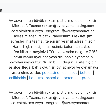
a
Avrasya'nın en büyük reklam platformunda olmak için
Microsoft Teams:
reklam@avrasyamarketing.com
adresimizden veya Telegram: @Avrasyamarketing
adresimizden irtibat kurabilirsiniz. (Tek iletişim
adreslerimiz teams / telegram ve mail adresimizdir.
Harici hiçbir iletişim adresimiz bulunmamaktadır.
Lütfen itibar etmeyiniz.) Türkiye yasalarına göre 7258
sayılı kanun uyarınca yasa dışı bahis oynamanın
cezaları mevcuttur. Şu an bulunduğunuz site hiç bir
şekilde illegal bahis oyunları oynatmıyor ve oynamaya
aracı olmuyordur.
pepcasino
|
damabet
|
betdior
|
anlikbahis
|
betnuvo
|
saranbet
|
roxenbet
|
pradabet
Avrasya'nın en büyük reklam platformunda olmak için
Microsoft Teams:
reklam@avrasyamarketing.com
adresimizden veya Telegram: @Avrasyamarketing