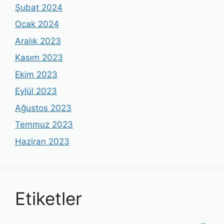
Şubat 2024
Ocak 2024
Aralık 2023
Kasım 2023
Ekim 2023
Eylül 2023
Ağustos 2023
Temmuz 2023
Haziran 2023
Etiketler