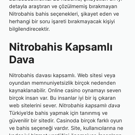
detayla araştıran ve çözülmemiş bırakmayan
Nitrobahis bahis seçenekleri, şikayet eden ve
herhangi bir soru işareti bırakmayacak kişiyi
bilgilendirecektir.
Nitrobahis Kapsamlı
Dava
Nitrobahis davası kapsamlı. Web sitesi veya
oyundan memnuniyetsizlik birçok nedenden
kaynaklanabilir. Online casino oynamayı seven
birçok insan var. Bu insanlar iyi bir iş çıkaran
web sitelerini sever.
Nitrobahis kapsamlı dava
Türkiye’de bahis yapmak için tanınmış ve
güvenilir bir sitedir. Casinoda birçok farklı oyun
ve bahis seçeneği vardır. Site, kullanıcılarına ne