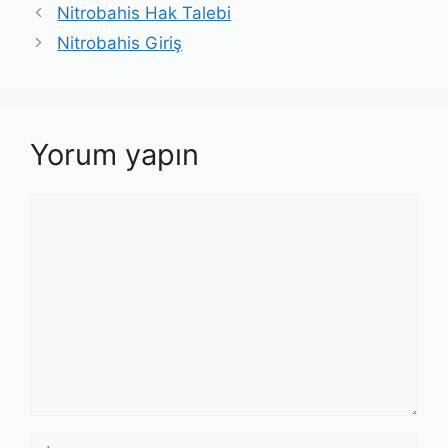
Nitrobahis Hak Talebi
Nitrobahis Giriş
Yorum yapın
Yorum
İsim