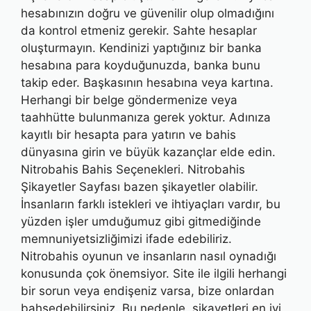
hesabınızın doğru ve güvenilir olup olmadığını
da kontrol etmeniz gerekir. Sahte hesaplar
oluşturmayın. Kendinizi yaptığınız bir banka
hesabına para koyduğunuzda, banka bunu
takip eder. Başkasının hesabına veya kartına.
Herhangi bir belge göndermenize veya
taahhütte bulunmanıza gerek yoktur. Adınıza
kayıtlı bir hesapta para yatırın ve bahis
dünyasına girin ve büyük kazançlar elde edin.
Nitrobahis Bahis Seçenekleri. Nitrobahis
Şikayetler Sayfası bazen şikayetler olabilir.
İnsanların farklı istekleri ve ihtiyaçları vardır, bu
yüzden işler umduğumuz gibi gitmediğinde
memnuniyetsizliğimizi ifade edebiliriz.
Nitrobahis oyunun ve insanların nasıl oynadığı
konusunda çok önemsiyor. Site ile ilgili herhangi
bir sorun veya endişeniz varsa, bize onlardan
bahsedebilirsiniz. Bu nedenle, şikayetleri en iyi