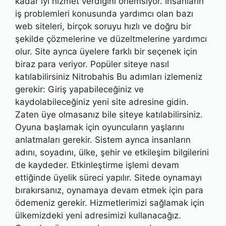
kadar iyi hizmet verdiğini önemsiyor. İnsanların
iş problemleri konusunda yardımcı olan bazı
web siteleri, birçok soruyu hızlı ve doğru bir
şekilde çözmelerine ve düzeltmelerine yardımcı
olur. Site ayrıca üyelere farklı bir seçenek için
biraz para veriyor. Popüler siteye nasıl
katılabilirsiniz Nitrobahis Bu adımları izlemeniz
gerekir: Giriş yapabileceğiniz ve
kaydolabileceğiniz yeni site adresine gidin.
Zaten üye olmasanız bile siteye katılabilirsiniz.
Oyuna başlamak için oyuncuların yaşlarını
anlatmaları gerekir. Sistem ayrıca insanların
adını, soyadını, ülke, şehir ve etkileşim bilgilerini
de kaydeder. Etkinleştirme işlemi devam
ettiğinde üyelik süreci yapılır. Sitede oynamayı
bırakırsanız, oynamaya devam etmek için para
ödemeniz gerekir. Hizmetlerimizi sağlamak için
ülkemizdeki yeni adresimizi kullanacağız.