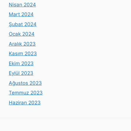
Nisan 2024
Mart 2024
Şubat 2024
Ocak 2024
Aralık 2023
Kasım 2023
Ekim 2023
Eylül 2023
Ağustos 2023
Temmuz 2023
Haziran 2023