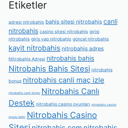
Etiketler
canli
bahis sitesi nitrobahis
adresi nitrobahis
nitrobahis
casino sitesi nitrobahis
girisi
nitrobahis
giris yap nitrobahis
güncel nitrobahis
kayit nitrobahis
nitrobahis adres
nitrobahis bahis
Nitrobahis Adresi
Nitrobahis Bahis Sitesi
nitrobahis
nitrobahis canli maç izle
bonus
Nitrobahis Canlı
nitrobahis canlı bingo
Destek
nitrobahis casino oyunları
nitrobahis casino
Nitrobahis Casino
oyunu nedir
Sitesi
nitrobahis com
nitrobahis