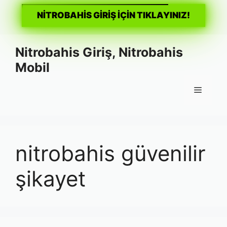
NİTROBAHİS GİRİŞ İÇİN TIKLAYINIZ!
İçeriğe
Nitrobahis Giriş, Nitrobahis
atla
Mobil
Menü
nitrobahis güvenilir
şikayet