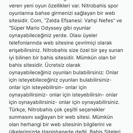
veren yeni oyun özellikleri var. Nitrobahis spor
oyunlarına bahse girmenizi sağlayan bir web
sitesidir. Com, “Zelda Efsanesi: Vahşi Nefes” ve
“Süper Mario Odyssey gibi oyunlar
oynayabileceğiniz yerde. Olası üyeler
telefonlarında web sitesine çevrimiçi olarak
erişebilirsiniz. Nitrobahis size özel bir şey sunan
iyi bilinen bir bahis sitesidir. Mümkün olan bir
bahis sitesidir. Ücretsiz olarak
oynayabileceğiniz oyunları bulabilirsiniz: Onlar
için isteyebileceğiniz oyunları bulabilirsiniz-
onlar için isteyebilirsin- onlar için
oynayabilirsiniz- onlar için isteyebilirsin- onlar
için oynayabilirsiniz- onlar için oynayabilirsiniz.
Türkçe, Nitrobahis çok çeşitli seçenekler
sunmasını sağlayan bir web sitesi. Mümkün
olan herhangi bir web sitesinin bilgilerini ve
ülkelerimizde Hapishanede değil. Bahis Siteleri