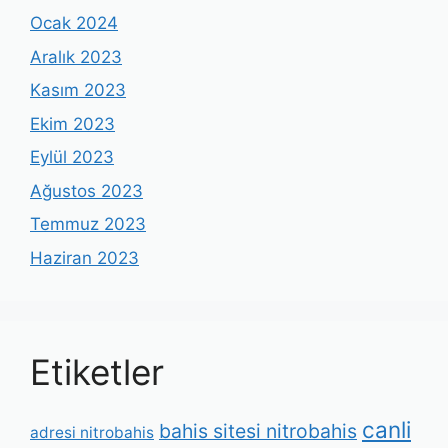
Ocak 2024
Aralık 2023
Kasım 2023
Ekim 2023
Eylül 2023
Ağustos 2023
Temmuz 2023
Haziran 2023
Etiketler
canli
bahis sitesi nitrobahis
adresi nitrobahis