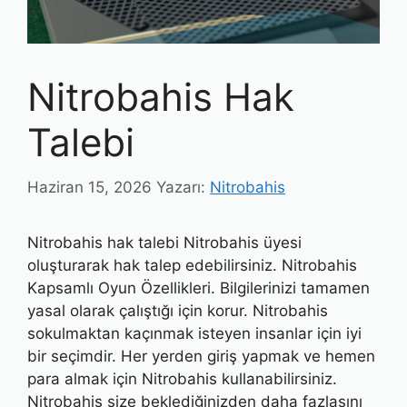
Nitrobahis Hak
Talebi
Haziran 15, 2026
Yazarı:
Nitrobahis
Nitrobahis hak talebi Nitrobahis üyesi
oluşturarak hak talep edebilirsiniz. Nitrobahis
Kapsamlı Oyun Özellikleri. Bilgilerinizi tamamen
yasal olarak çalıştığı için korur. Nitrobahis
sokulmaktan kaçınmak isteyen insanlar için iyi
bir seçimdir. Her yerden giriş yapmak ve hemen
para almak için Nitrobahis kullanabilirsiniz.
Nitrobahis size beklediğinizden daha fazlasını