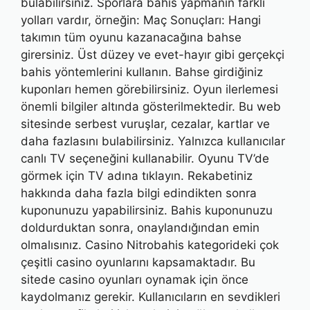
bulabilirsiniz. Sporlara bahis yapmanın farklı
yolları vardır, örneğin: Maç Sonuçları: Hangi
takımın tüm oyunu kazanacağına bahse
girersiniz. Üst düzey ve evet-hayır gibi gerçekçi
bahis yöntemlerini kullanın. Bahse girdiğiniz
kuponları hemen görebilirsiniz. Oyun ilerlemesi
önemli bilgiler altında gösterilmektedir. Bu web
sitesinde serbest vuruşlar, cezalar, kartlar ve
daha fazlasını bulabilirsiniz. Yalnızca kullanıcılar
canlı TV seçeneğini kullanabilir. Oyunu TV’de
görmek için TV adına tıklayın. Rekabetiniz
hakkında daha fazla bilgi edindikten sonra
kuponunuzu yapabilirsiniz. Bahis kuponunuzu
doldurduktan sonra, onaylandığından emin
olmalısınız. Casino Nitrobahis kategorideki çok
çeşitli casino oyunlarını kapsamaktadır. Bu
sitede casino oyunları oynamak için önce
kaydolmanız gerekir. Kullanıcıların en sevdikleri