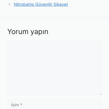
Nitrobahis Güvenilir Şikayet
Yorum yapın
Yorum
İsim