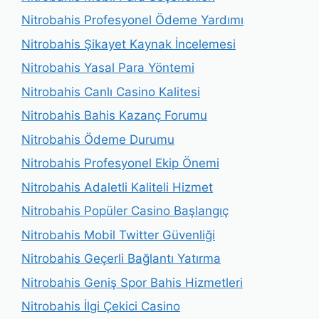
Nitrobahis Profesyonel Ödeme Yardımı
Nitrobahis Şikayet Kaynak İncelemesi
Nitrobahis Yasal Para Yöntemi
Nitrobahis Canlı Casino Kalitesi
Nitrobahis Bahis Kazanç Forumu
Nitrobahis Ödeme Durumu
Nitrobahis Profesyonel Ekip Önemi
Nitrobahis Adaletli Kaliteli Hizmet
Nitrobahis Popüler Casino Başlangıç
Nitrobahis Mobil Twitter Güvenliği
Nitrobahis Geçerli Bağlantı Yatırma
Nitrobahis Geniş Spor Bahis Hizmetleri
Nitrobahis İlgi Çekici Casino