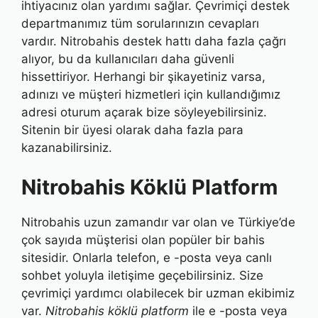
ihtiyacınız olan yardımı sağlar. Çevrimiçi destek
departmanımız tüm sorularınızın cevapları
vardır. Nitrobahis destek hattı daha fazla çağrı
alıyor, bu da kullanıcıları daha güvenli
hissettiriyor. Herhangi bir şikayetiniz varsa,
adınızı ve müşteri hizmetleri için kullandığımız
adresi oturum açarak bize söyleyebilirsiniz.
Sitenin bir üyesi olarak daha fazla para
kazanabilirsiniz.
Nitrobahis Köklü Platform
Nitrobahis uzun zamandır var olan ve Türkiye’de
çok sayıda müşterisi olan popüler bir bahis
sitesidir. Onlarla telefon, e -posta veya canlı
sohbet yoluyla iletişime geçebilirsiniz. Size
çevrimiçi yardımcı olabilecek bir uzman ekibimiz
var.
Nitrobahis köklü platform
ile e -posta veya