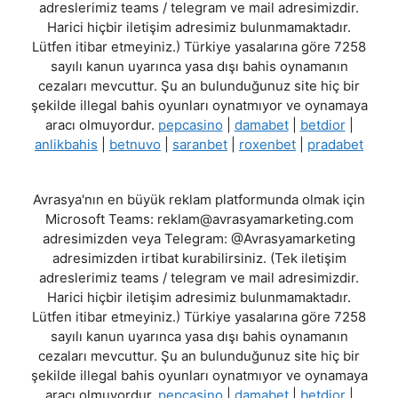
adreslerimiz teams / telegram ve mail adresimizdir.
Harici hiçbir iletişim adresimiz bulunmamaktadır.
Lütfen itibar etmeyiniz.) Türkiye yasalarına göre 7258
sayılı kanun uyarınca yasa dışı bahis oynamanın
cezaları mevcuttur. Şu an bulunduğunuz site hiç bir
şekilde illegal bahis oyunları oynatmıyor ve oynamaya
aracı olmuyordur.
pepcasino
|
damabet
|
betdior
|
anlikbahis
|
betnuvo
|
saranbet
|
roxenbet
|
pradabet
Avrasya'nın en büyük reklam platformunda olmak için
Microsoft Teams:
reklam@avrasyamarketing.com
adresimizden veya Telegram: @Avrasyamarketing
adresimizden irtibat kurabilirsiniz. (Tek iletişim
adreslerimiz teams / telegram ve mail adresimizdir.
Harici hiçbir iletişim adresimiz bulunmamaktadır.
Lütfen itibar etmeyiniz.) Türkiye yasalarına göre 7258
sayılı kanun uyarınca yasa dışı bahis oynamanın
cezaları mevcuttur. Şu an bulunduğunuz site hiç bir
şekilde illegal bahis oyunları oynatmıyor ve oynamaya
aracı olmuyordur.
pepcasino
|
damabet
|
betdior
|