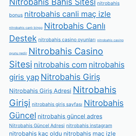
Nitrobahis Bahis Sitesi
nitrobahis
nitrobahis canli maç izle
bonus
Nitrobahis Canlı
nitrobahis canlı bingo
Destek
nitrobahis casino oyunları
nitrobahis casino
Nitrobahis Casino
oyunu nedir
Sitesi
nitrobahis com
nitrobahis
Nitrobahis Giriş
giris yap
Nitrobahis
Nitrobahis Giriş Adresi
Girişi
Nitrobahis
nitrobahis giriş sayfası
Güncel
nitrobahis güncel adres
Nitrobahis Güncel Adresi
nitrobahis instagram
nitrobahis kaç oldu
nitrobahis maç izle