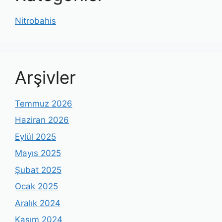
Nitrobahis
Arşivler
Temmuz 2026
Haziran 2026
Eylül 2025
Mayıs 2025
Şubat 2025
Ocak 2025
Aralık 2024
Kasım 2024