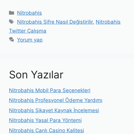
Kategoriler
Nitrobahis
Etiketler
Nitrobahis Şifre Nasıl Değiştirilir
,
Nitrobahis
Twitter Çalışma
Yorum yap
Son Yazılar
Nitrobahis Mobil Para Seçenekleri
Nitrobahis Profesyonel Ödeme Yardımı
Nitrobahis Şikayet Kaynak İncelemesi
Nitrobahis Yasal Para Yöntemi
Nitrobahis Canlı Casino Kalitesi