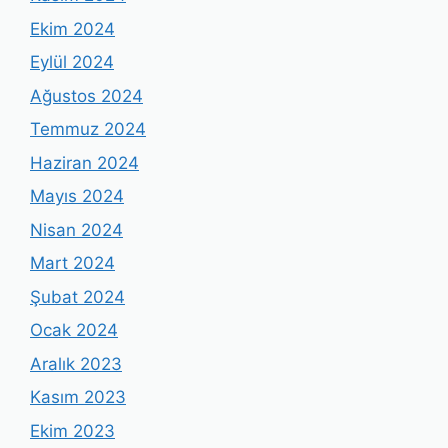
Ekim 2024
Eylül 2024
Ağustos 2024
Temmuz 2024
Haziran 2024
Mayıs 2024
Nisan 2024
Mart 2024
Şubat 2024
Ocak 2024
Aralık 2023
Kasım 2023
Ekim 2023