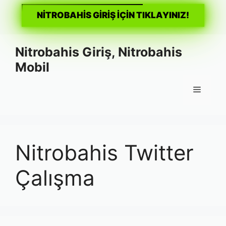
NİTROBAHİS GİRİŞ İÇİN TIKLAYINIZ!
İçeriğe
Nitrobahis Giriş, Nitrobahis
atla
Mobil
Menü
Nitrobahis Twitter
Çalışma