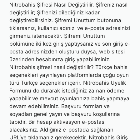
Nitrobahis Şifresi Nasıl Değiştirilir. Şifreniz nasıl
değiştirilir; Şifrenizi dilediğiniz kadar
değiştirebilirsiniz. Şifremi Unuttum butonuna
tıklarsanız, kullanıcı adınızı ve e-posta adresinizi
girmeniz istenecektir. Şifremi Unuttum
bölümüne iki kez giriş yaptıysanız ve son giriş e-
posta adresinizden oluşturulduysa, web sitesi
üzerinden hesabınıza giriş yapabilirsiniz.
Nitrobahis şifresi nasıl değiştirilir? Türkçe bahis
seçenekleri yayınlayan platformlarda çoğu oyun
türü Türkçe seçenekler içerir. Nitrobahis Üyelik
Formunu doldurarak istediğiniz zaman ödeme
yapabilir ve mevcut oyunlarınıza bahis yapmaya
devam edebilirsiniz. Başvuru formları ve
soyadları genel yayın ve başvuru koşullarına
tabidir. Bir hesap aktivasyon e-postası
alacaksınız. Aldığınız e-postada sağlanan
URL’ye tıklamanız gerekecektir. Nitrobahis Giriş