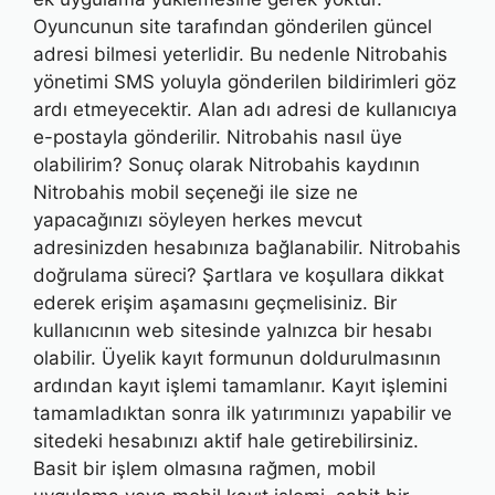
Oyuncunun site tarafından gönderilen güncel
adresi bilmesi yeterlidir. Bu nedenle Nitrobahis
yönetimi SMS yoluyla gönderilen bildirimleri göz
ardı etmeyecektir. Alan adı adresi de kullanıcıya
e-postayla gönderilir. Nitrobahis nasıl üye
olabilirim? Sonuç olarak Nitrobahis kaydının
Nitrobahis mobil seçeneği ile size ne
yapacağınızı söyleyen herkes mevcut
adresinizden hesabınıza bağlanabilir. Nitrobahis
doğrulama süreci? Şartlara ve koşullara dikkat
ederek erişim aşamasını geçmelisiniz. Bir
kullanıcının web sitesinde yalnızca bir hesabı
olabilir. Üyelik kayıt formunun doldurulmasının
ardından kayıt işlemi tamamlanır. Kayıt işlemini
tamamladıktan sonra ilk yatırımınızı yapabilir ve
sitedeki hesabınızı aktif hale getirebilirsiniz.
Basit bir işlem olmasına rağmen, mobil