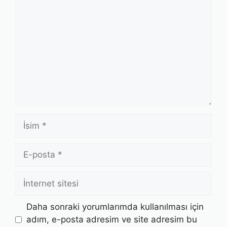
İsim
E-
posta
İnternet
sitesi
Daha sonraki yorumlarımda kullanılması için
adım, e-posta adresim ve site adresim bu