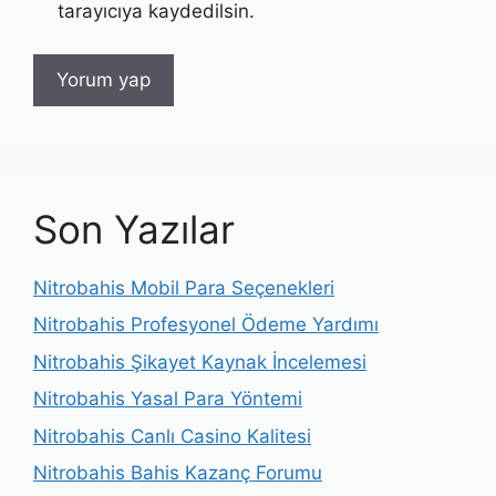
tarayıcıya kaydedilsin.
Son Yazılar
Nitrobahis Mobil Para Seçenekleri
Nitrobahis Profesyonel Ödeme Yardımı
Nitrobahis Şikayet Kaynak İncelemesi
Nitrobahis Yasal Para Yöntemi
Nitrobahis Canlı Casino Kalitesi
Nitrobahis Bahis Kazanç Forumu