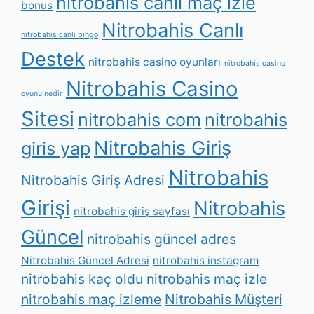
nitrobahis canli maç izle
bonus
Nitrobahis Canlı
nitrobahis canlı bingo
Destek
nitrobahis casino oyunları
nitrobahis casino
Nitrobahis Casino
oyunu nedir
Sitesi
nitrobahis com
nitrobahis
Nitrobahis Giriş
giris yap
Nitrobahis
Nitrobahis Giriş Adresi
Girişi
Nitrobahis
nitrobahis giriş sayfası
Güncel
nitrobahis güncel adres
Nitrobahis Güncel Adresi
nitrobahis instagram
nitrobahis kaç oldu
nitrobahis maç izle
nitrobahis maç izleme
Nitrobahis Müşteri