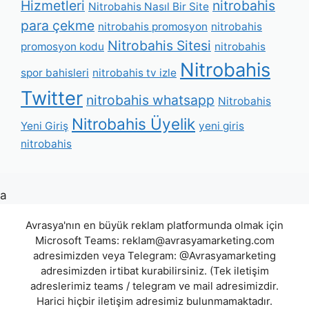
Hizmetleri
nitrobahis
Nitrobahis Nasıl Bir Site
para çekme
nitrobahis promosyon
nitrobahis
Nitrobahis Sitesi
promosyon kodu
nitrobahis
Nitrobahis
spor bahisleri
nitrobahis tv izle
Twitter
nitrobahis whatsapp
Nitrobahis
Nitrobahis Üyelik
Yeni Giriş
yeni giris
nitrobahis
a
Avrasya'nın en büyük reklam platformunda olmak için
Microsoft Teams:
reklam@avrasyamarketing.com
adresimizden veya Telegram: @Avrasyamarketing
adresimizden irtibat kurabilirsiniz. (Tek iletişim
adreslerimiz teams / telegram ve mail adresimizdir.
Harici hiçbir iletişim adresimiz bulunmamaktadır.