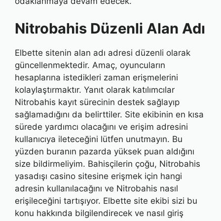
odaklanmaya devam edecek.
Nitrobahis Düzenli Alan Adı
Elbette sitenin alan adı adresi düzenli olarak
güncellenmektedir. Amaç, oyuncuların
hesaplarına istedikleri zaman erişmelerini
kolaylaştırmaktır. Yanıt olarak katılımcılar
Nitrobahis kayıt sürecinin destek sağlayıp
sağlamadığını da belirttiler. Site ekibinin en kısa
sürede yardımcı olacağını ve erişim adresini
kullanıcıya ileteceğini lütfen unutmayın. Bu
yüzden buranın pazarda yüksek puan aldığını
size bildirmeliyim. Bahisçilerin çoğu, Nitrobahis
yasadışı casino sitesine erişmek için hangi
adresin kullanılacağını ve Nitrobahis nasıl
erişileceğini tartışıyor. Elbette site ekibi sizi bu
konu hakkında bilgilendirecek ve nasıl giriş