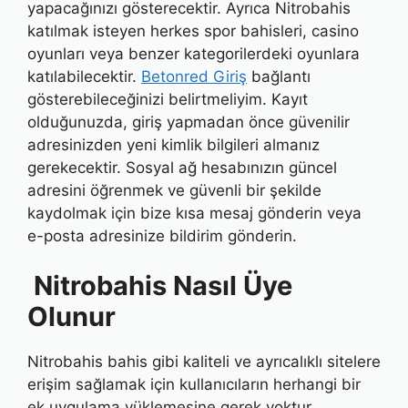
yapacağınızı gösterecektir. Ayrıca Nitrobahis
katılmak isteyen herkes spor bahisleri, casino
oyunları veya benzer kategorilerdeki oyunlara
katılabilecektir.
Betonred Giriş
bağlantı
gösterebileceğinizi belirtmeliyim. Kayıt
olduğunuzda, giriş yapmadan önce güvenilir
adresinizden yeni kimlik bilgileri almanız
gerekecektir. Sosyal ağ hesabınızın güncel
adresini öğrenmek ve güvenli bir şekilde
kaydolmak için bize kısa mesaj gönderin veya
e-posta adresinize bildirim gönderin.
Nitrobahis Nasıl Üye
Olunur
Nitrobahis bahis gibi kaliteli ve ayrıcalıklı sitelere
erişim sağlamak için kullanıcıların herhangi bir
ek uygulama yüklemesine gerek yoktur.