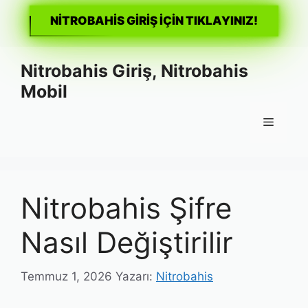
NİTROBAHİS GİRİŞ İÇİN TIKLAYINIZ!
İçeriğe
Nitrobahis Giriş, Nitrobahis
atla
Mobil
Menü
Nitrobahis Şifre
Nasıl Değiştirilir
Temmuz 1, 2026
Yazarı:
Nitrobahis