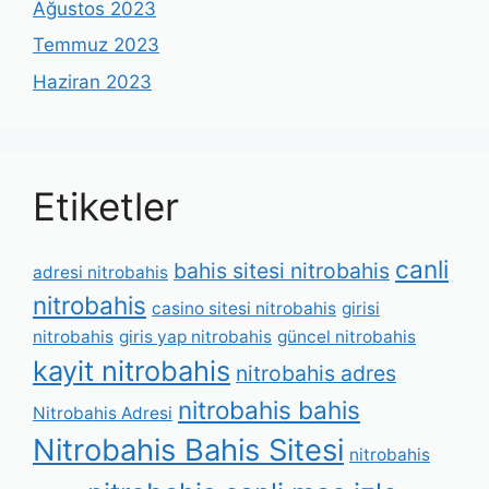
Ağustos 2023
Temmuz 2023
Haziran 2023
Etiketler
canli
bahis sitesi nitrobahis
adresi nitrobahis
nitrobahis
casino sitesi nitrobahis
girisi
nitrobahis
giris yap nitrobahis
güncel nitrobahis
kayit nitrobahis
nitrobahis adres
nitrobahis bahis
Nitrobahis Adresi
Nitrobahis Bahis Sitesi
nitrobahis