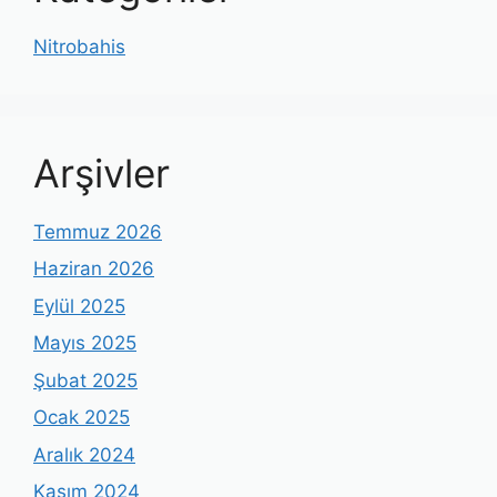
Nitrobahis
Arşivler
Temmuz 2026
Haziran 2026
Eylül 2025
Mayıs 2025
Şubat 2025
Ocak 2025
Aralık 2024
Kasım 2024