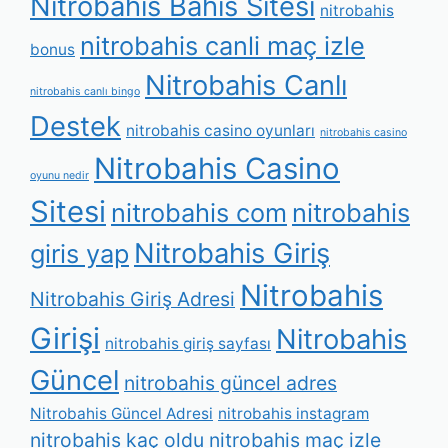
Nitrobahis Bahis Sitesi
nitrobahis
nitrobahis canli maç izle
bonus
Nitrobahis Canlı
nitrobahis canlı bingo
Destek
nitrobahis casino oyunları
nitrobahis casino
Nitrobahis Casino
oyunu nedir
Sitesi
nitrobahis com
nitrobahis
Nitrobahis Giriş
giris yap
Nitrobahis
Nitrobahis Giriş Adresi
Girişi
Nitrobahis
nitrobahis giriş sayfası
Güncel
nitrobahis güncel adres
Nitrobahis Güncel Adresi
nitrobahis instagram
nitrobahis kaç oldu
nitrobahis maç izle