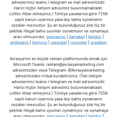
adreslerimiz teams / telegram ve mail adresimizdir.
Harici hiçbir iletişim adresimiz bulunmamaktadır.
Lütfen itibar etmeyiniz.) Türkiye yasalarına göre 7258
sayılı kanun uyarınca yasa dışı bahis oynamanın
cezaları mevcuttur. Şu an bulunduğunuz site hiç bir
şekilde illegal bahis oyunları oynatmıyor ve oynamaya
aracı olmuyordur.
pepcasino
|
damabet
|
betdior
|
anlikbahis
|
betnuvo
|
saranbet
|
roxenbet
|
pradabet
Avrasya'nın en büyük reklam platformunda olmak için
Microsoft Teams:
reklam@avrasyamarketing.com
adresimizden veya Telegram: @Avrasyamarketing
adresimizden irtibat kurabilirsiniz. (Tek iletişim
adreslerimiz teams / telegram ve mail adresimizdir.
Harici hiçbir iletişim adresimiz bulunmamaktadır.
Lütfen itibar etmeyiniz.) Türkiye yasalarına göre 7258
sayılı kanun uyarınca yasa dışı bahis oynamanın
cezaları mevcuttur. Şu an bulunduğunuz site hiç bir
şekilde illegal bahis oyunları oynatmıyor ve oynamaya
aracı olmuyordur.
pepcasino
|
damabet
|
betdior
|