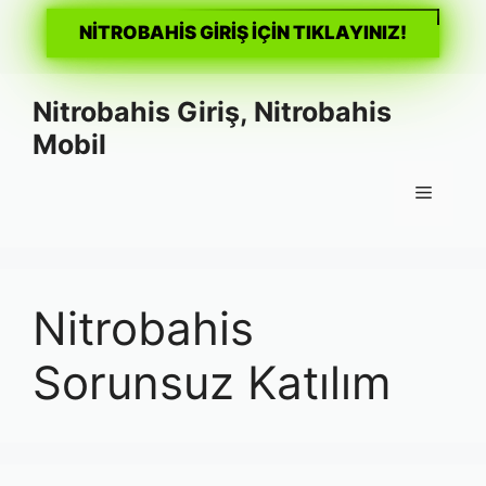
NİTROBAHİS GİRİŞ İÇİN TIKLAYINIZ!
İçeriğe
Nitrobahis Giriş, Nitrobahis
atla
Mobil
Menü
Nitrobahis
Sorunsuz Katılım