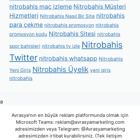
nitrobahis maç izleme
Nitrobahis Müşteri
Hizmetleri
nitrobahis
Nitrobahis Nasıl Bir Site
para çekme
nitrobahis promosyon
nitrobahis
Nitrobahis Sitesi
promosyon kodu
nitrobahis
Nitrobahis
spor bahisleri
nitrobahis tv izle
Twitter
nitrobahis whatsapp
Nitrobahis
Nitrobahis Üyelik
Yeni Giriş
yeni giris
nitrobahis
a
Avrasya'nın en büyük reklam platformunda olmak için
Microsoft Teams:
reklam@avrasyamarketing.com
adresimizden veya Telegram: @Avrasyamarketing
adresimizden irtibat kurabilirsiniz. (Tek iletişim