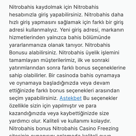
Nitrobahis kaydolmak için Nitrobahis
hesabınızla giriş yapabilirsiniz. Nitrobahis daha
hızlı giriş yapmasını sağlamak için farklı bir giriş
adresi kullanmalıyız. Yeni giriş adresi, markanın
hizmetlerinden yalnızca bahis bölümünde
yararlanmanıza olanak tanıyor. Nitrobahis
Bonusu alabilirsiniz. Nitrobahis üyelik işlemini
tamamlayan müşterilerimiz, ilk ve sonraki
yatırımlarından sonra farklı bonus seçeneklerine
sahip olabilirler. Bir casinoda bahis oynamaya
ve oynamaya başladığınızda veya devam
ettiğinizde farklı bonus seçenekleri arasından
seçim yapabilirsiniz.
Astekbet
Bu seçenekler
özellikle sizin için yapılmıştır ve para
kazandığınızda veya kaybettiğinizde size
yardımcı olur. Kaliteli ve kullanımı kolaydır.
Nitrobahis bonus Nitrobahis Casino Freezing