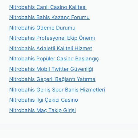
Nitrobahis Canlı Casino Kalitesi
Nitrobahis Bahis Kazanç Forumu
Nitrobahis Ödeme Durumu
Nitrobahis Profesyonel Ekip Önemi
Nitrobahis Adaletli Kaliteli Hizmet
Nitrobahis Popüler Casino Başlangıç
Nitrobahis Mobil Twitter Güvenliği
Nitrobahis Geçerli Bağlantı Yatırma
Nitrobahis Geniş Spor Bahis Hizmetleri
Nitrobahis İlgi Çekici Casino
Nitrobahis Maç Takip Girişi