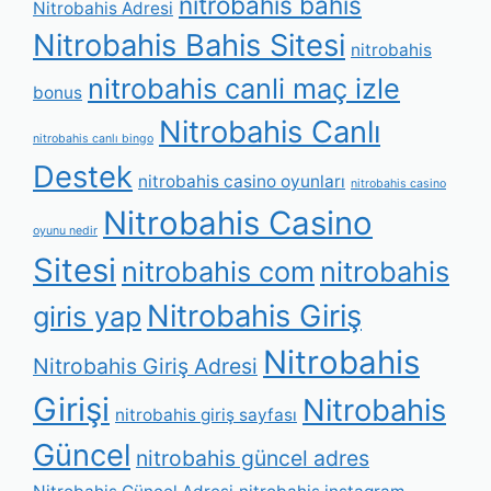
nitrobahis bahis
Nitrobahis Adresi
Nitrobahis Bahis Sitesi
nitrobahis
nitrobahis canli maç izle
bonus
Nitrobahis Canlı
nitrobahis canlı bingo
Destek
nitrobahis casino oyunları
nitrobahis casino
Nitrobahis Casino
oyunu nedir
Sitesi
nitrobahis com
nitrobahis
Nitrobahis Giriş
giris yap
Nitrobahis
Nitrobahis Giriş Adresi
Girişi
Nitrobahis
nitrobahis giriş sayfası
Güncel
nitrobahis güncel adres