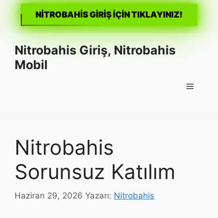
NİTROBAHİS GİRİŞ İÇİN TIKLAYINIZ!
İçeriğe
Nitrobahis Giriş, Nitrobahis
atla
Mobil
Menü
Nitrobahis
Sorunsuz Katılım
Haziran 29, 2026
Yazarı:
Nitrobahis