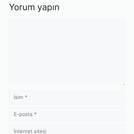
Yorum yapın
Yorum
İsim
E-
posta
İnternet