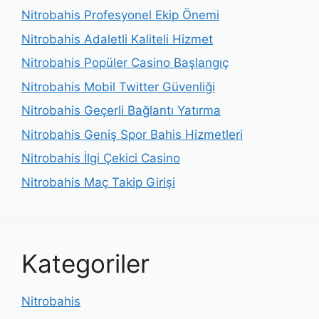
Nitrobahis Profesyonel Ekip Önemi
Nitrobahis Adaletli Kaliteli Hizmet
Nitrobahis Popüler Casino Başlangıç
Nitrobahis Mobil Twitter Güvenliği
Nitrobahis Geçerli Bağlantı Yatırma
Nitrobahis Geniş Spor Bahis Hizmetleri
Nitrobahis İlgi Çekici Casino
Nitrobahis Maç Takip Girişi
Kategoriler
Nitrobahis