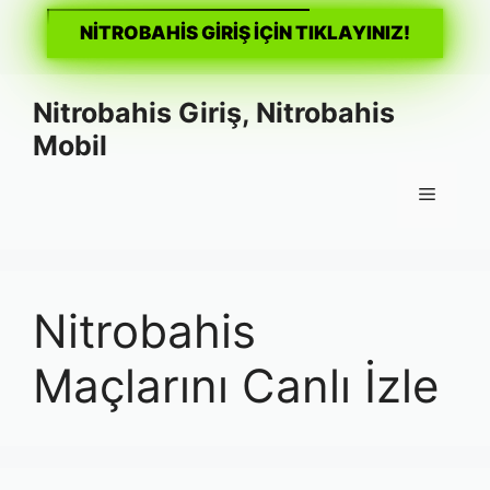
NİTROBAHİS GİRİŞ İÇİN TIKLAYINIZ!
İçeriğe
Nitrobahis Giriş, Nitrobahis
atla
Mobil
Menü
Nitrobahis
Maçlarını Canlı İzle