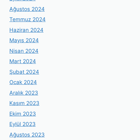
Ağustos 2024
Temmuz 2024
Haziran 2024
Mayıs 2024
Nisan 2024
Mart 2024
Şubat 2024
Ocak 2024
Aralık 2023
Kasım 2023
Ekim 2023
Eylül 2023
Ağustos 2023