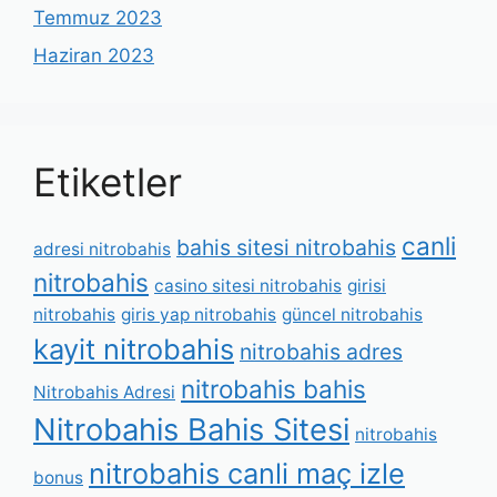
Temmuz 2023
Haziran 2023
Etiketler
canli
bahis sitesi nitrobahis
adresi nitrobahis
nitrobahis
casino sitesi nitrobahis
girisi
nitrobahis
giris yap nitrobahis
güncel nitrobahis
kayit nitrobahis
nitrobahis adres
nitrobahis bahis
Nitrobahis Adresi
Nitrobahis Bahis Sitesi
nitrobahis
nitrobahis canli maç izle
bonus