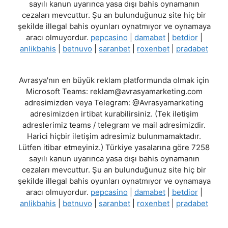
sayılı kanun uyarınca yasa dışı bahis oynamanın
cezaları mevcuttur. Şu an bulunduğunuz site hiç bir
şekilde illegal bahis oyunları oynatmıyor ve oynamaya
aracı olmuyordur.
pepcasino
|
damabet
|
betdior
|
anlikbahis
|
betnuvo
|
saranbet
|
roxenbet
|
pradabet
Avrasya'nın en büyük reklam platformunda olmak için
Microsoft Teams:
reklam@avrasyamarketing.com
adresimizden veya Telegram: @Avrasyamarketing
adresimizden irtibat kurabilirsiniz. (Tek iletişim
adreslerimiz teams / telegram ve mail adresimizdir.
Harici hiçbir iletişim adresimiz bulunmamaktadır.
Lütfen itibar etmeyiniz.) Türkiye yasalarına göre 7258
sayılı kanun uyarınca yasa dışı bahis oynamanın
cezaları mevcuttur. Şu an bulunduğunuz site hiç bir
şekilde illegal bahis oyunları oynatmıyor ve oynamaya
aracı olmuyordur.
pepcasino
|
damabet
|
betdior
|
anlikbahis
|
betnuvo
|
saranbet
|
roxenbet
|
pradabet