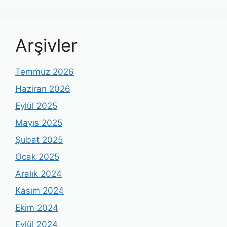
Arşivler
Temmuz 2026
Haziran 2026
Eylül 2025
Mayıs 2025
Şubat 2025
Ocak 2025
Aralık 2024
Kasım 2024
Ekim 2024
Eylül 2024