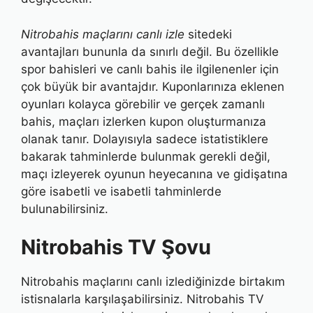
Nitrobahis maçlarını canlı izle
sitedeki
avantajları bununla da sınırlı değil. Bu özellikle
spor bahisleri ve canlı bahis ile ilgilenenler için
çok büyük bir avantajdır. Kuponlarınıza eklenen
oyunları kolayca görebilir ve gerçek zamanlı
bahis, maçları izlerken kupon oluşturmanıza
olanak tanır. Dolayısıyla sadece istatistiklere
bakarak tahminlerde bulunmak gerekli değil,
maçı izleyerek oyunun heyecanına ve gidişatına
göre isabetli ve isabetli tahminlerde
bulunabilirsiniz.
Nitrobahis TV Şovu
Nitrobahis maçlarını canlı izlediğinizde birtakım
istisnalarla karşılaşabilirsiniz. Nitrobahis TV