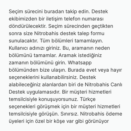
Seçim sürecini buradan takip edin. Destek
ekibimizden bir iletişim telefon numarası
döndürülecektir. Seçim sürecinden geçtikten
sonra size Nitrobahis destek talep formu
sunulacaktır. Tüm bölümleri tamamlayın.
Kullanıcı adınızı giriniz. Bu, aramanın neden
bölümünü tamamlar. Aramak istediğiniz
zamanın bölümünü girin. Whatsapp
bölümünden bize ulaşın. Burada evet veya hayır
seçeneklerini kullanabilirsiniz. Destek
alabileceğiniz alanlardan biri de Nitrobahis Canlı
Destek uygulamasıdır. Bir müşteri hizmetleri
temsilcisiyle konuşuyorsunuz. Türkçe
seçenekleri görüşmek için bir müşteri hizmetleri
temsilcisiyle görüşün. Sınırsız. Nitrobahis ödeme
üyeleri için özel bir köşe var gibi görünüyor