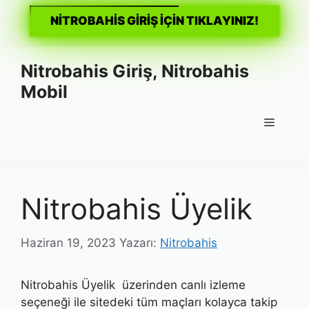
NİTROBAHİS GİRİŞ İÇİN TIKLAYINIZ!
İçeriğe
Nitrobahis Giriş, Nitrobahis
atla
Mobil
Menü
Nitrobahis Üyelik
Haziran 19, 2023
Yazarı:
Nitrobahis
Nitrobahis Üyelik üzerinden canlı izleme
seçeneği ile sitedeki tüm maçları kolayca takip