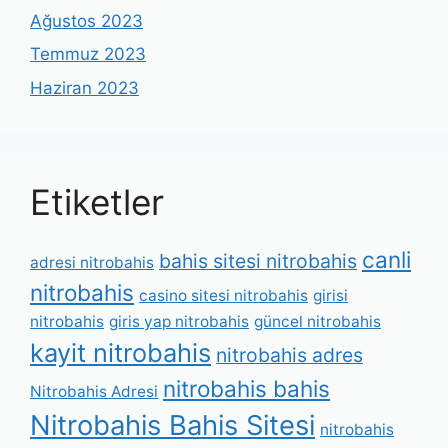
Ağustos 2023
Temmuz 2023
Haziran 2023
Etiketler
canli
bahis sitesi nitrobahis
adresi nitrobahis
nitrobahis
casino sitesi nitrobahis
girisi
nitrobahis
giris yap nitrobahis
güncel nitrobahis
kayit nitrobahis
nitrobahis adres
nitrobahis bahis
Nitrobahis Adresi
Nitrobahis Bahis Sitesi
nitrobahis