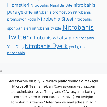
Hizmetleri
nitrobahis
Nitrobahis Nasıl Bir Site
para çekme
nitrobahis promosyon
nitrobahis
Nitrobahis Sitesi
promosyon kodu
nitrobahis
Nitrobahis
spor bahisleri
nitrobahis tv izle
Twitter
nitrobahis whatsapp
Nitrobahis
Nitrobahis Üyelik
Yeni Giriş
yeni giris
nitrobahis
a
Avrasya'nın en büyük reklam platformunda olmak için
Microsoft Teams:
reklam@avrasyamarketing.com
adresimizden veya Telegram: @Avrasyamarketing
adresimizden irtibat kurabilirsiniz. (Tek iletişim
adreslerimiz teams / telegram ve mail adresimizdir.