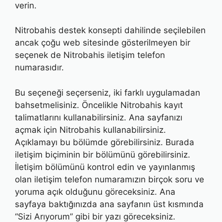
verin.
Nitrobahis destek konsepti dahilinde seçilebilen
ancak çoğu web sitesinde gösterilmeyen bir
seçenek de Nitrobahis iletişim telefon
numarasıdır.
Bu seçeneği seçerseniz, iki farklı uygulamadan
bahsetmelisiniz. Öncelikle Nitrobahis kayıt
talimatlarını kullanabilirsiniz. Ana sayfanızı
açmak için Nitrobahis kullanabilirsiniz.
Açıklamayı bu bölümde görebilirsiniz. Burada
iletişim biçiminin bir bölümünü görebilirsiniz.
İletişim bölümünü kontrol edin ve yayınlanmış
olan iletişim telefon numaramızın birçok soru ve
yoruma açık olduğunu göreceksiniz. Ana
sayfaya baktığınızda ana sayfanın üst kısmında
“Sizi Arıyorum” gibi bir yazı göreceksiniz.