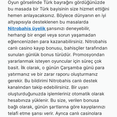
Oyun görselinde Türk bayrağını gördüğünüzde
bu masada bir Türk bayisinin size hizmet ettiğini
hemen anlayacaksınız. Böylece dünyanın en iyi
altyapısıyla desteklenen bu masalarda
Nitrobahis üyelik
şansınızı deneyebilir,
herhangi bir engel veya sorun yaşamadan
eğlencenizden para kazanabilirsiniz. Nitrobahis
canlı casino kayıp bonusu, bahisçiler tarafından
sunulan günlük bonus türüdür. Promosyondan
yararlanmak isteyen oyuncular için süreç çok
basit. İlk olarak, o günün Çarşamba günü para
yatırmanız ve bir zarar raporu oluşturmanız
gerekir. Bu bildirimi Nitrobahis canlı destek
kanalından takip edebilirsiniz. Bir uyarı
oluşturduğunuzda işlemleriniz otomatik olarak
hesabınıza yüklenir. Bu size, verilen bonusa
bağlı olarak, günün şartlarına göre kayıplarınızı
telafi etme şansı verir. Ayrıca canlı casinolara