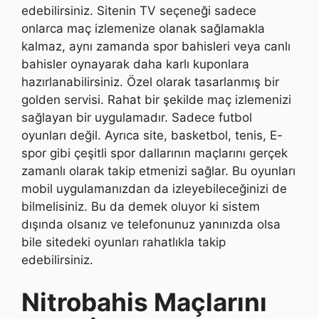
edebilirsiniz. Sitenin TV seçeneği sadece
onlarca maç izlemenize olanak sağlamakla
kalmaz, aynı zamanda spor bahisleri veya canlı
bahisler oynayarak daha karlı kuponlara
hazırlanabilirsiniz. Özel olarak tasarlanmış bir
golden servisi. Rahat bir şekilde maç izlemenizi
sağlayan bir uygulamadır. Sadece futbol
oyunları değil. Ayrıca site, basketbol, tenis, E-
spor gibi çeşitli spor dallarının maçlarını gerçek
zamanlı olarak takip etmenizi sağlar. Bu oyunları
mobil uygulamanızdan da izleyebileceğinizi de
bilmelisiniz. Bu da demek oluyor ki sistem
dışında olsanız ve telefonunuz yanınızda olsa
bile sitedeki oyunları rahatlıkla takip
edebilirsiniz.
Nitrobahis Maçlarını