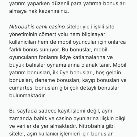
yatırım yaparken düzenli para yatırma bonusları
almaya hak kazanırsınız.
Nitrobahis canlı casino
siteleriyle ilişkili site
yönetiminin cömert yolu hem bilgisayar
kullanıcıları hem de mobil oyuncular için onlarca
farklı bonus sunuyor. Bu bonuslar, mobil
oyuncuların fonlarını ikiye katlamalarına ve
büyük bahisler oynamalarına olanak tanır. Mobil
yatırım bonusları, ilk üye bonusları, hoş geldin
bonusları, deneme bonusları, kayıp bonusları ve
cumartesi bonusları gibi çok detaylı bonuslar
bulunmaktadır.
Bu sayfada sadece kayıt işlemi değil, aynı
zamanda bahis ve casino oyunlarına ilişkin bilgi
ve veriler de yer almaktadır. Nitrobahis gibi
siteler, aşırı kullanıcı işlemleri için bonuslar