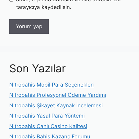
tarayıcıya kaydedilsin.
Son Yazılar
Nitrobahis Mobil Para Seçenekleri
Nitrobahis Profesyonel Ödeme Yardımı
Nitrobahis Şikayet Kaynak İncelemesi
Nitrobahis Yasal Para Yöntemi
Nitrobahis Canlı Casino Kalitesi
Nitrobahis Bahis Kazanç Forumu