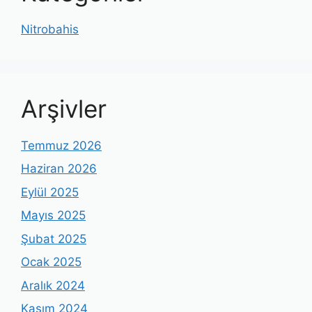
Nitrobahis
Arşivler
Temmuz 2026
Haziran 2026
Eylül 2025
Mayıs 2025
Şubat 2025
Ocak 2025
Aralık 2024
Kasım 2024