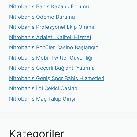
Nitrobahis Bahis Kazanç Forumu
Nitrobahis Ödeme Durumu
Nitrobahis Profesyonel Ekip Önemi
Nitrobahis Adaletli Kaliteli Hizmet
Nitrobahis Popüler Casino Başlangıç
Nitrobahis Mobil Twitter Güvenliği
Nitrobahis Geçerli Bağlantı Yatırma
Nitrobahis Geniş Spor Bahis Hizmetleri
Nitrobahis İlgi Çekici Casino
Nitrobahis Maç Takip Girişi
Kategoriler