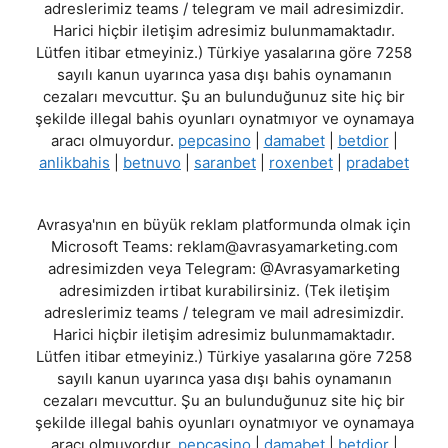
adreslerimiz teams / telegram ve mail adresimizdir.
Harici hiçbir iletişim adresimiz bulunmamaktadır.
Lütfen itibar etmeyiniz.) Türkiye yasalarına göre 7258
sayılı kanun uyarınca yasa dışı bahis oynamanın
cezaları mevcuttur. Şu an bulunduğunuz site hiç bir
şekilde illegal bahis oyunları oynatmıyor ve oynamaya
aracı olmuyordur.
pepcasino
|
damabet
|
betdior
|
anlikbahis
|
betnuvo
|
saranbet
|
roxenbet
|
pradabet
Avrasya'nın en büyük reklam platformunda olmak için
Microsoft Teams:
reklam@avrasyamarketing.com
adresimizden veya Telegram: @Avrasyamarketing
adresimizden irtibat kurabilirsiniz. (Tek iletişim
adreslerimiz teams / telegram ve mail adresimizdir.
Harici hiçbir iletişim adresimiz bulunmamaktadır.
Lütfen itibar etmeyiniz.) Türkiye yasalarına göre 7258
sayılı kanun uyarınca yasa dışı bahis oynamanın
cezaları mevcuttur. Şu an bulunduğunuz site hiç bir
şekilde illegal bahis oyunları oynatmıyor ve oynamaya
aracı olmuyordur.
pepcasino
|
damabet
|
betdior
|