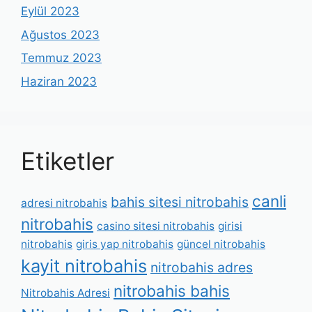
Eylül 2023
Ağustos 2023
Temmuz 2023
Haziran 2023
Etiketler
canli
bahis sitesi nitrobahis
adresi nitrobahis
nitrobahis
casino sitesi nitrobahis
girisi
nitrobahis
giris yap nitrobahis
güncel nitrobahis
kayit nitrobahis
nitrobahis adres
nitrobahis bahis
Nitrobahis Adresi