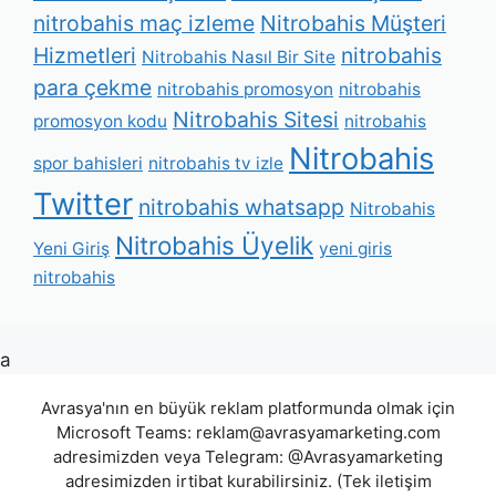
nitrobahis maç izleme
Nitrobahis Müşteri
Hizmetleri
nitrobahis
Nitrobahis Nasıl Bir Site
para çekme
nitrobahis promosyon
nitrobahis
Nitrobahis Sitesi
promosyon kodu
nitrobahis
Nitrobahis
spor bahisleri
nitrobahis tv izle
Twitter
nitrobahis whatsapp
Nitrobahis
Nitrobahis Üyelik
Yeni Giriş
yeni giris
nitrobahis
a
Avrasya'nın en büyük reklam platformunda olmak için
Microsoft Teams:
reklam@avrasyamarketing.com
adresimizden veya Telegram: @Avrasyamarketing
adresimizden irtibat kurabilirsiniz. (Tek iletişim