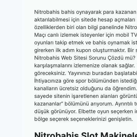
Nitrobahis bahis oynayarak para kazanan k
aktarılabilmesi için sitede hesap açmalar
özelliklerden biri olan bilgi panelinde Ni
Maçı canlı izlemek isteyenler için mobil T
oyunları takip etmek ve bahis oynamak ist
girerken ilk adım kupon oluşturmaktır. Bir
Nitrobahis Web Sitesi Sorunu Çözdü mü? 
karşılaşmalarını izlemenize olanak sağlar.
göreceksiniz. Yayınınızı buradan başlatabi
İhtiyacınıza göre spor bölümünden istediğin
kanalların ücretsiz olduğunu da öğrendim. 
sayede sitenin işaretlenen alanları görünt
kazananlar” bölümünü arıyorum. Ayrıntılı t
düşük görünüyor. Elbette oyun seçerken inc
bölge seçerek seçeneklerinizi genişletin.
Nitrobahis Slot Makinel