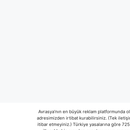
Avrasya'nın en büyük reklam platformunda o
adresimizden irtibat kurabilirsiniz. (Tek ilet
itibar etmeyiniz.) Türkiye yasalarına göre 72