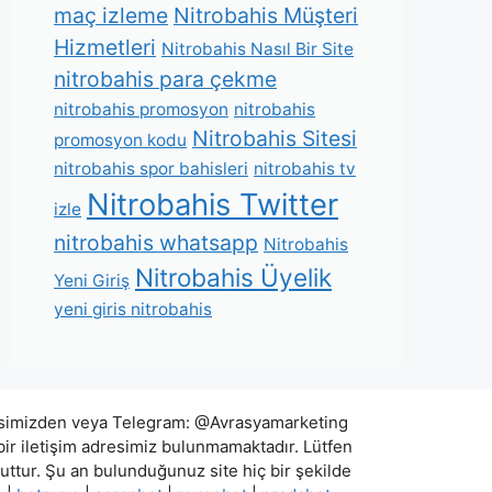
maç izleme
Nitrobahis Müşteri
Hizmetleri
Nitrobahis Nasıl Bir Site
nitrobahis para çekme
nitrobahis promosyon
nitrobahis
Nitrobahis Sitesi
promosyon kodu
nitrobahis spor bahisleri
nitrobahis tv
Nitrobahis Twitter
izle
nitrobahis whatsapp
Nitrobahis
Nitrobahis Üyelik
Yeni Giriş
yeni giris nitrobahis
simizden veya Telegram: @Avrasyamarketing
çbir iletişim adresimiz bulunmamaktadır. Lütfen
uttur. Şu an bulunduğunuz site hiç bir şekilde