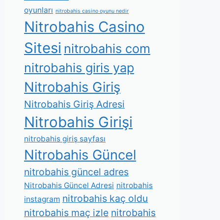
oyunları
nitrobahis casino oyunu nedir
Nitrobahis Casino
Sitesi
nitrobahis com
nitrobahis giris yap
Nitrobahis Giriş
Nitrobahis Giriş Adresi
Nitrobahis Girişi
nitrobahis giriş sayfası
Nitrobahis Güncel
nitrobahis güncel adres
Nitrobahis Güncel Adresi
nitrobahis
nitrobahis kaç oldu
instagram
nitrobahis maç izle
nitrobahis