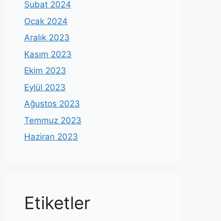
Şubat 2024
Ocak 2024
Aralık 2023
Kasım 2023
Ekim 2023
Eylül 2023
Ağustos 2023
Temmuz 2023
Haziran 2023
Etiketler