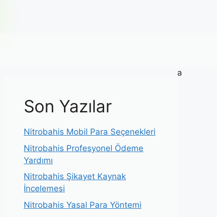
a
Son Yazılar
Nitrobahis Mobil Para Seçenekleri
Nitrobahis Profesyonel Ödeme
Yardımı
Nitrobahis Şikayet Kaynak
İncelemesi
Nitrobahis Yasal Para Yöntemi