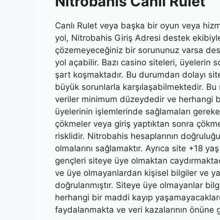
Nitrobahis Canlı Rulet
Canlı Rulet veya başka bir oyun veya hizme
yol, Nitrobahis Giriş Adresi destek ekibiyl
çözemeyeceğiniz bir sorununuz varsa dest
yol açabilir. Bazı casino siteleri, üyeleri
şart koşmaktadır. Bu durumdan dolayı si
büyük sorunlarla karşılaşabilmektedir. Bu 
veriler minimum düzeydedir ve herhangi bi
üyelerinin işlemlerinde sağlamaları gereke
çökmeler veya giriş yaptıktan sonra çök
risklidir. Nitrobahis hesaplarının doğruluğu
olmalarını sağlamaktır. Ayrıca site +18 
gençleri siteye üye olmaktan caydırmaktadı
ve üye olmayanlardan kişisel bilgiler ve yatı
doğrulanmıştır. Siteye üye olmayanlar bilgi
herhangi bir maddi kayıp yaşamayacaklard
faydalanmakta ve veri kazalarının önüne 