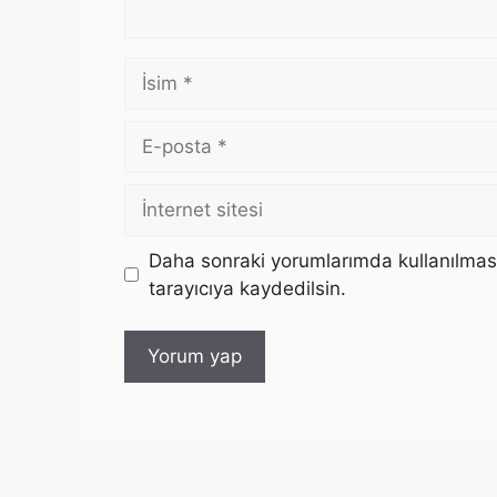
İsim
E-
posta
İnternet
sitesi
Daha sonraki yorumlarımda kullanılması
tarayıcıya kaydedilsin.