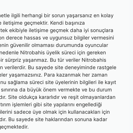
tle ilgili herhangi bir sorun yaşarsanız en kolay
e iletişime geçmektir. Kendi başınıza
ek ekibiyle iletişime geçmek daha iyi sonuçlara
n son derece hassas ve uygunsuz bilgiler vermesini
tenin güvenilir olmaması durumunda oyuncular
nedenle Nitrobahis üyelik süreci için gereken
r sürpriz yaşanmaz. Bu tür veriler Nitrobahis
n verilerdir. Bu sayede site deneyiminde rastgele
meler yaşamazsınız. Para kazanmak her zaman
nu sağlama süreci site üyelerinin bilgileri ile kayıt
yaş sınırına da büyük önem vermekte ve bu durum
r. Site oldukça kararlıdır ve reşit olmayanlardan
rım işlemleri gibi site yapılarını engellediği
lerini sadece üye olmak için kullanacakları için
ır. Bu sayede site haklarından sonuna kadar
geçmektedir.