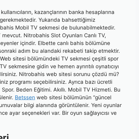
ullanıcıların, kazançlarının banka hesaplarına
ı gerekmektedir. Yukarıda bahsettiğimiz
trobahis Mobil TV sekmesi de bulunabilmektedir.
V mevcut. Nitrobahis Slot Oyunları Canlı TV,
eyenler içindir. Elbette canlı bahis bölümüne
 sonraki adım bu alandaki rekabeti takip etmektir.
Web sitesi bölümündeki TV sekmesi çeşitli spor
 TV sekmesine gidin ve hemen ayrıntılı oynatıcıyı
lirsiniz. Nitrobahis web sitesi sorunu çözdü mü?
iz programı seçebilirsiniz. Ayrıca bazı ücretli
Spor. Beden Eğitimi. Akıllı. Mobil TV Hizmeti. Bu
ülenir.
Betssen
web sitesi bölümünün “güncel
urnuvalar bilgi alanında görüntülenir. Yeni oyunlar
e ayar seçenekleri var. Bir oyun sağlayıcısı ve
eri