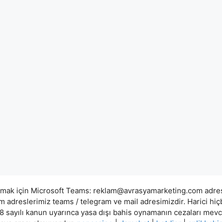
lmak için Microsoft Teams:
reklam@avrasyamarketing.com
adre
işim adreslerimiz teams / telegram ve mail adresimizdir. Harici hi
58 sayılı kanun uyarınca yasa dışı bahis oynamanın cezaları mevc