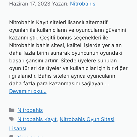
Haziran 17, 2023
Yazarı:
Nitrobahis
Nitrobahis Kayıt siteleri lisanslı alternatif
oyunları ile kullanıcıların ve oyuncuların güvenini
kazanmıştır. Çeşitli bonus seçenekleri ile
Nitrobahis bahis sitesi, kaliteli işlerde yer alan
daha fazla birim sunarak oyuncunun oyundaki
başarı şansını artırır. Sitede üyelere sunulan
oyun türleri de üyeler ve kullanıcılar için bir diğer
ilgi alanıdır. Bahis siteleri ayrıca oyuncuların
daha fazla para kazanmasını sağlayan …
Devamını oku…
Kategoriler
Nitrobahis
Etiketler
Nitrobahis Kayıt
,
Nitrobahis Oyun Sitesi
Lisansı