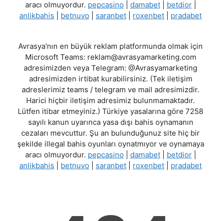
aracı olmuyordur.
pepcasino
|
damabet
|
betdior
|
anlikbahis
|
betnuvo
|
saranbet
|
roxenbet
|
pradabet
Avrasya'nın en büyük reklam platformunda olmak için
Microsoft Teams:
reklam@avrasyamarketing.com
adresimizden veya Telegram: @Avrasyamarketing
adresimizden irtibat kurabilirsiniz. (Tek iletişim
adreslerimiz teams / telegram ve mail adresimizdir.
Harici hiçbir iletişim adresimiz bulunmamaktadır.
Lütfen itibar etmeyiniz.) Türkiye yasalarına göre 7258
sayılı kanun uyarınca yasa dışı bahis oynamanın
cezaları mevcuttur. Şu an bulunduğunuz site hiç bir
şekilde illegal bahis oyunları oynatmıyor ve oynamaya
aracı olmuyordur.
pepcasino
|
damabet
|
betdior
|
anlikbahis
|
betnuvo
|
saranbet
|
roxenbet
|
pradabet