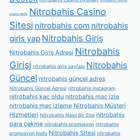
nitrobahis casino
Nitrobahis Casino
oyunu nedir
Sitesi
nitrobahis com
nitrobahis
Nitrobahis Giriş
giris yap
Nitrobahis
Nitrobahis Giriş Adresi
Girişi
Nitrobahis
nitrobahis giriş sayfası
Güncel
nitrobahis güncel adres
Nitrobahis Güncel Adresi
nitrobahis instagram
nitrobahis kaç oldu
nitrobahis maç izle
nitrobahis maç izleme
Nitrobahis Müşteri
Hizmetleri
nitrobahis
Nitrobahis Nasıl Bir Site
para çekme
nitrobahis promosyon
nitrobahis
Nitrobahis Sitesi
promosyon kodu
nitrobahis