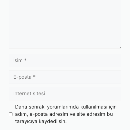
İsim
E-
posta
İnternet
sitesi
Daha sonraki yorumlarımda kullanılması için
adım, e-posta adresim ve site adresim bu
tarayıcıya kaydedilsin.