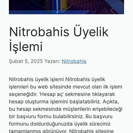
Nitrobahis Üyelik
İşlemi
Şubat 5, 2025
Yazarı:
Nitrobahis
Nitrobahis üyelik işlemi Nitrobahis üyelik
işlemleri bu web sitesinde mevcut olan ilk işlem
seçeneğidir. ‘Hesap aç’ sekmesine tıklayarak
hesap oluşturma işlemini başlatabiliriz. Açıkta,
bu hesap sekmesinde müşterilerin erişebileceği
bir başvuru formu bulabilirsiniz. Bu başvuru
formunu doldurduğunuzda üyelik süreciniz
tamamlanmış görünüyor. Nitrobahis sitesine