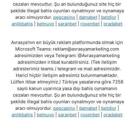
cezaları mevcuttur. Şu an bulunduğunuz site hiç bir
şekilde illegal bahis oyunları oynatmıyor ve oynamaya
aracı olmuyordur.
pepcasino
|
damabet
|
betdior
|
anlikbahis
|
betnuvo
|
saranbet
|
roxenbet
|
pradabet
Avrasya'nın en büyük reklam platformunda olmak için
Microsoft Teams:
reklam@avrasyamarketing.com
adresimizden veya Telegram: @Avrasyamarketing
adresimizden irtibat kurabilirsiniz. (Tek iletişim
adreslerimiz teams / telegram ve mail adresimizdir.
Harici hiçbir iletişim adresimiz bulunmamaktadır.
Lütfen itibar etmeyiniz.) Türkiye yasalarına göre 7258
sayılı kanun uyarınca yasa dışı bahis oynamanın
cezaları mevcuttur. Şu an bulunduğunuz site hiç bir
şekilde illegal bahis oyunları oynatmıyor ve oynamaya
aracı olmuyordur.
pepcasino
|
damabet
|
betdior
|
anlikbahis
|
betnuvo
|
saranbet
|
roxenbet
|
pradabet