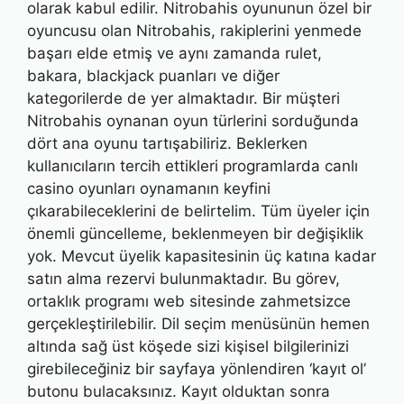
olarak kabul edilir. Nitrobahis oyununun özel bir
oyuncusu olan Nitrobahis, rakiplerini yenmede
başarı elde etmiş ve aynı zamanda rulet,
bakara, blackjack puanları ve diğer
kategorilerde de yer almaktadır. Bir müşteri
Nitrobahis oynanan oyun türlerini sorduğunda
dört ana oyunu tartışabiliriz. Beklerken
kullanıcıların tercih ettikleri programlarda canlı
casino oyunları oynamanın keyfini
çıkarabileceklerini de belirtelim. Tüm üyeler için
önemli güncelleme, beklenmeyen bir değişiklik
yok. Mevcut üyelik kapasitesinin üç katına kadar
satın alma rezervi bulunmaktadır. Bu görev,
ortaklık programı web sitesinde zahmetsizce
gerçekleştirilebilir. Dil seçim menüsünün hemen
altında sağ üst köşede sizi kişisel bilgilerinizi
girebileceğiniz bir sayfaya yönlendiren ‘kayıt ol’
butonu bulacaksınız. Kayıt olduktan sonra