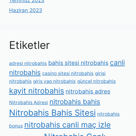
Temmuz 2023
Haziran 2023
Etiketler
canli
bahis sitesi nitrobahis
adresi nitrobahis
nitrobahis
casino sitesi nitrobahis
girisi
nitrobahis
giris yap nitrobahis
güncel nitrobahis
kayit nitrobahis
nitrobahis adres
nitrobahis bahis
Nitrobahis Adresi
Nitrobahis Bahis Sitesi
nitrobahis
nitrobahis canli maç izle
bonus