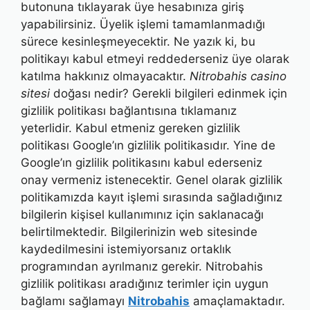
butonuna tıklayarak üye hesabınıza giriş
yapabilirsiniz. Üyelik işlemi tamamlanmadığı
sürece kesinleşmeyecektir. Ne yazık ki, bu
politikayı kabul etmeyi reddederseniz üye olarak
katılma hakkınız olmayacaktır.
Nitrobahis casino
sitesi
doğası nedir? Gerekli bilgileri edinmek için
gizlilik politikası bağlantısına tıklamanız
yeterlidir. Kabul etmeniz gereken gizlilik
politikası Google’ın gizlilik politikasıdır. Yine de
Google’ın gizlilik politikasını kabul ederseniz
onay vermeniz istenecektir. Genel olarak gizlilik
politikamızda kayıt işlemi sırasında sağladığınız
bilgilerin kişisel kullanımınız için saklanacağı
belirtilmektedir. Bilgilerinizin web sitesinde
kaydedilmesini istemiyorsanız ortaklık
programından ayrılmanız gerekir. Nitrobahis
gizlilik politikası aradığınız terimler için uygun
bağlamı sağlamayı
Nitrobahis
amaçlamaktadır.