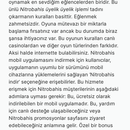
oynamak en sevdiğim eğlencelerden biridir. Bu
ünlü
Nitrobahis üyelik üyelik işlemi
tadını
çıkarmanın kuralları basittir. Eğlenmek
zahmetsizdir. Oyuna mütevazı bir miktarla
başlama fırsatınız var ancak bu durumda biraz
şansa ihtiyacınız var. Bu oyunun kuralları canlı
casinolardan ve diğer oyun türlerinden farklıdır.
Aksi halde internette bulabilirsiniz. Nitrobahis
mobil uygulamasını indirmek için kullanıcılar,
uygulamanın uyumlu bir sürümünü mobil
cihazlarına yüklemelerini sağlayan ‘Nitrobahis
indir’ seçeneğine erişebilirler. Bu hizmete
erişmek için Nitrobahis müşterilerinin aşağıdaki
adımlara uyması gerekir: Bu, ücretsiz olarak
indirilebilen bir mobil uygulamadır. Bu, yardım
için canlı desteğe ulaşabileceğiniz veya
Nitrobahis promosyonlar sayfasını ziyaret
edebileceğiniz anlamına gelir. Özel bir bonus