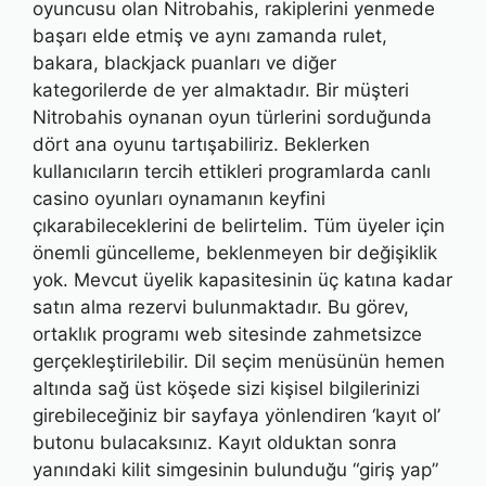
oyuncusu olan Nitrobahis, rakiplerini yenmede
başarı elde etmiş ve aynı zamanda rulet,
bakara, blackjack puanları ve diğer
kategorilerde de yer almaktadır. Bir müşteri
Nitrobahis oynanan oyun türlerini sorduğunda
dört ana oyunu tartışabiliriz. Beklerken
kullanıcıların tercih ettikleri programlarda canlı
casino oyunları oynamanın keyfini
çıkarabileceklerini de belirtelim. Tüm üyeler için
önemli güncelleme, beklenmeyen bir değişiklik
yok. Mevcut üyelik kapasitesinin üç katına kadar
satın alma rezervi bulunmaktadır. Bu görev,
ortaklık programı web sitesinde zahmetsizce
gerçekleştirilebilir. Dil seçim menüsünün hemen
altında sağ üst köşede sizi kişisel bilgilerinizi
girebileceğiniz bir sayfaya yönlendiren ‘kayıt ol’
butonu bulacaksınız. Kayıt olduktan sonra
yanındaki kilit simgesinin bulunduğu “giriş yap”