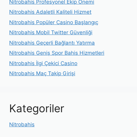
Nitrobahis Profesyonel Ekip Önemi
Nitrobahis Adaletli Kaliteli Hizmet
Nitrobahis Popüler Casino Başlangıç
Nitrobahis Mobil Twitter Güvenliği
Nitrobahis Geçerli Bağlantı Yatırma
Nitrobahis Geniş Spor Bahis Hizmetleri
Nitrobahis İlgi Çekici Casino
Nitrobahis Maç Takip Girişi
Kategoriler
Nitrobahis