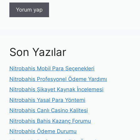
Son Yazılar
Nitrobahis Mobil Para Seçenekleri
Nitrobahis Profesyonel Ödeme Yardımı
Nitrobahis Şikayet Kaynak İncelemesi
Nitrobahis Yasal Para Yöntemi
Nitrobahis Canlı Casino Kalitesi
Nitrobahis Bahis Kazanç Forumu
Nitrobahis Ödeme Durumu