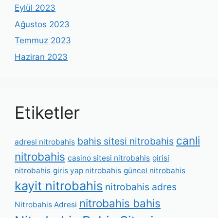
Eylül 2023
Ağustos 2023
Temmuz 2023
Haziran 2023
Etiketler
canli
bahis sitesi nitrobahis
adresi nitrobahis
nitrobahis
casino sitesi nitrobahis
girisi
nitrobahis
giris yap nitrobahis
güncel nitrobahis
kayit nitrobahis
nitrobahis adres
nitrobahis bahis
Nitrobahis Adresi