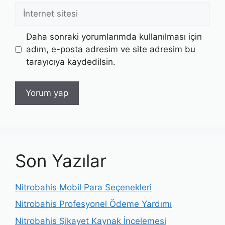
İnternet
sitesi
Daha sonraki yorumlarımda kullanılması için
adım, e-posta adresim ve site adresim bu
tarayıcıya kaydedilsin.
Son Yazılar
Nitrobahis Mobil Para Seçenekleri
Nitrobahis Profesyonel Ödeme Yardımı
Nitrobahis Şikayet Kaynak İncelemesi