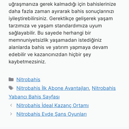
uğraşmanıza gerek kalmadığı için bahislerinize
daha fazla zaman ayırarak bahis sonuçlarınızı
iyileştirebilirsiniz. Gerektikçe gelişerek yaşam
tarzımıza ve yaşam standardımıza uyum
sağlayabilir. Bu sayede herhangi bir
memnuniyetsizlik yaşamadan istediğiniz
alanlarda bahis ve yatırım yapmaya devam
edebilir ve kazancınızdan hiçbir şey
kaybetmezsiniz.
Kategoriler
Nitrobahis
Etiketler
Nitrobahis İlk Abone Avantajları
,
Nitrobahis
Yabancı Bahis Sayfası
Nitrobahis İdeal Kazanç Ortamı
Nitrobahis Evde Şans Oyunları