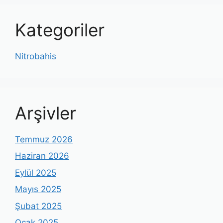
Kategoriler
Nitrobahis
Arşivler
Temmuz 2026
Haziran 2026
Eylül 2025
Mayıs 2025
Şubat 2025
Ocak 2025