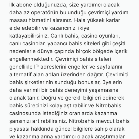
İlk abone olduğunuzda, size yardımcı olacak
daha az operatörün bulunduğu çevrimiçi yardım
masası hizmetini alırsınız. Hala yüksek karlar
elde edebilir ve kazancınızı ikiye
katlayabilirsiniz. Canlı bahis, casino oyunları,
canlı casinolar, yabancı bahis siteleri gibi çeşitli
nedenlerle dünya çapında birçok bölgede içerik
engellenmektedir. Çevrimiçi bahis siteleri
genellikle IP adreslerini engeller ve sayfalarını
alternatif alan adları üzerinden dağıtır. Çevrimiçi
bahis şirketlerinin sunduğu bonuslar, üyelerin
daha verimli bir bahis deneyimi yaşamasına
olanak tanır. Doğru ve gerekli bilgileri edinerek
bahis sürecinizi kolaylaştırabilir ve Nitrobahis
casinosunda istediğiniz oranlarda kazanma
şansınızı artırabilirsiniz. Nitrobahis mevcut bahis
piyasası hakkında güncel bilgilere sahip olarak
ve kazanmalarına yardımcı olacak araştırmalar