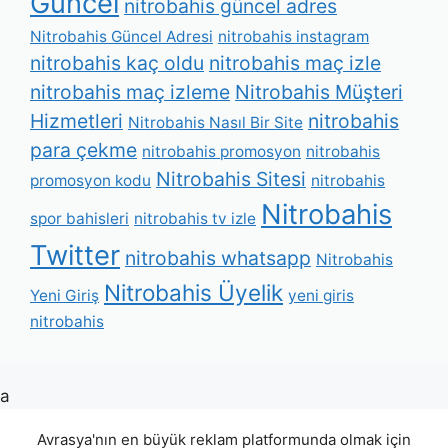
Güncel
nitrobahis güncel adres
Nitrobahis Güncel Adresi
nitrobahis instagram
nitrobahis kaç oldu
nitrobahis maç izle
nitrobahis maç izleme
Nitrobahis Müşteri
Hizmetleri
nitrobahis
Nitrobahis Nasıl Bir Site
para çekme
nitrobahis promosyon
nitrobahis
Nitrobahis Sitesi
promosyon kodu
nitrobahis
Nitrobahis
spor bahisleri
nitrobahis tv izle
Twitter
nitrobahis whatsapp
Nitrobahis
Nitrobahis Üyelik
Yeni Giriş
yeni giris
nitrobahis
a
Avrasya'nın en büyük reklam platformunda olmak için