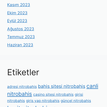
Kasım 2023
Ekim 2023
Eylül 2023
Ağustos 2023
Temmuz 2023
Haziran 2023
Etiketler
canli
bahis sitesi nitrobahis
adresi nitrobahis
nitrobahis
casino sitesi nitrobahis
girisi
nitrobahis
giris yap nitrobahis
güncel nitrobahis