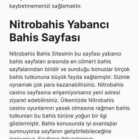
kaybetmemenizi sağlamaktır.
Nitrobahis Yabancı
Bahis Sayfası
Nitrobahis Bahis Sitesinin bu sayfası yabancı
bahis sayfaları arasında en cömert bahis
sayfalarından biridir ve sunduğu bonuslar birçok
bahis tutkununa büyük fayda sağlamıştır. Sizinle
oynamak çok para kazanabilirsiniz. Nitrobahis
casino sayfasına erişemiyorsanız yeni adresi
ziyaret edebilirsiniz. Ülkemizde Nitrobahis
casino oyunlarının yasak olmasına rağmen bahis
tutkunları bu bahis türüne yoğun bir ilgi
göstermiştir. Bahis konusunda iyi avantajlar
sunmuyorsa sayfanın geliştirilebileceğine