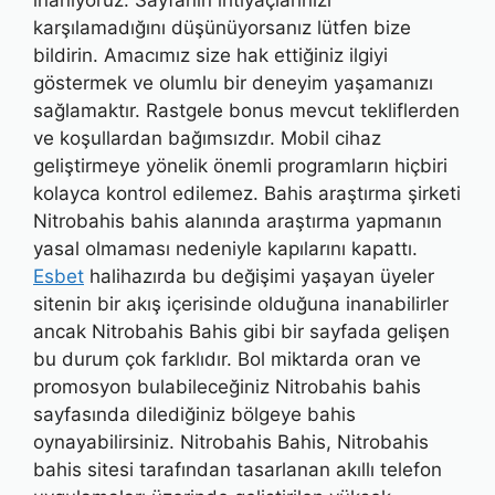
inanıyoruz. Sayfanın ihtiyaçlarınızı
karşılamadığını düşünüyorsanız lütfen bize
bildirin. Amacımız size hak ettiğiniz ilgiyi
göstermek ve olumlu bir deneyim yaşamanızı
sağlamaktır. Rastgele bonus mevcut tekliflerden
ve koşullardan bağımsızdır. Mobil cihaz
geliştirmeye yönelik önemli programların hiçbiri
kolayca kontrol edilemez. Bahis araştırma şirketi
Nitrobahis bahis alanında araştırma yapmanın
yasal olmaması nedeniyle kapılarını kapattı.
Esbet
halihazırda bu değişimi yaşayan üyeler
sitenin bir akış içerisinde olduğuna inanabilirler
ancak Nitrobahis Bahis gibi bir sayfada gelişen
bu durum çok farklıdır. Bol miktarda oran ve
promosyon bulabileceğiniz Nitrobahis bahis
sayfasında dilediğiniz bölgeye bahis
oynayabilirsiniz. Nitrobahis Bahis, Nitrobahis
bahis sitesi tarafından tasarlanan akıllı telefon