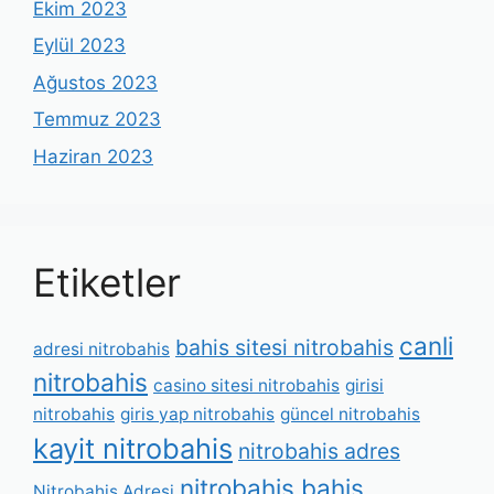
Ekim 2023
Eylül 2023
Ağustos 2023
Temmuz 2023
Haziran 2023
Etiketler
canli
bahis sitesi nitrobahis
adresi nitrobahis
nitrobahis
casino sitesi nitrobahis
girisi
nitrobahis
giris yap nitrobahis
güncel nitrobahis
kayit nitrobahis
nitrobahis adres
nitrobahis bahis
Nitrobahis Adresi