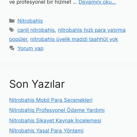
ve profesyonel bir hizmet …
Devamını oku…
Kategoriler
Nitrobahis
Etiketler
canli nitrobahis
,
nitrobahis hızlı para yatırma
popüler
,
nitrobahis üyelik maddi taahhüt yok
Yorum yap
Son Yazılar
Nitrobahis Mobil Para Seçenekleri
Nitrobahis Profesyonel Ödeme Yardımı
Nitrobahis Şikayet Kaynak İncelemesi
Nitrobahis Yasal Para Yöntemi