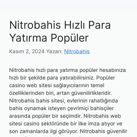
Nitrobahis Hızlı Para
Yatırma Popüler
Kasım 2, 2024
Yazarı:
Nitrobahis
Nitrobahis hızlı para yatırma popüler hesabınıza
hızlı bir şekilde para yatırabilirsiniz. Popüler
casino web sitesi sağlayıcılarının temel
özelliklerinden biri, artan güvenilirlikleridir.
Nitrobahis bahis sitesi, evlerinin rahatlığında
bahis oynamak isteyen çevrimiçi bahisçiler
arasında popüler bir seçimdir. Nitrobahis web
sitesi casino sektöründe bir ilke imza atıyor ve
son zamanlarda ilgi görüyor. Nitrobahis güvenilir