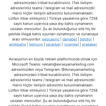
adresimizden irtibat kurabilirsiniz. (Tek iletişim
adreslerimiz teams / telegram ve mail adresimizdir.
Harici hiçbir iletişim adresimiz bulunmamaktadır.
Lütfen itibar etmeyiniz.) Türkiye yasalarına göre 7258
sayılı kanun uyarınca yasa dışı bahis oynamanın
cezaları mevcuttur. Şu an bulunduğunuz site hiç bir
şekilde illegal bahis oyunları oynatmıyor ve oynamaya
aracı olmuyordur.
pepcasino
|
damabet
|
betdior
|
anlikbahis
|
betnuvo
|
saranbet
|
roxenbet
|
pradabet
Avrasya'nın en büyük reklam platformunda olmak için
Microsoft Teams:
reklam@avrasyamarketing.com
adresimizden veya Telegram: @Avrasyamarketing
adresimizden irtibat kurabilirsiniz. (Tek iletişim
adreslerimiz teams / telegram ve mail adresimizdir.
Harici hiçbir iletişim adresimiz bulunmamaktadır.
Lütfen itibar etmeyiniz.) Türkiye yasalarına göre 7258
sayılı kanun uyarınca yasa dışı bahis oynamanın
cezaları mevcuttur. Şu an bulunduğunuz site hiç bir
şekilde illegal bahis oyunları oynatmıyor ve oynamaya