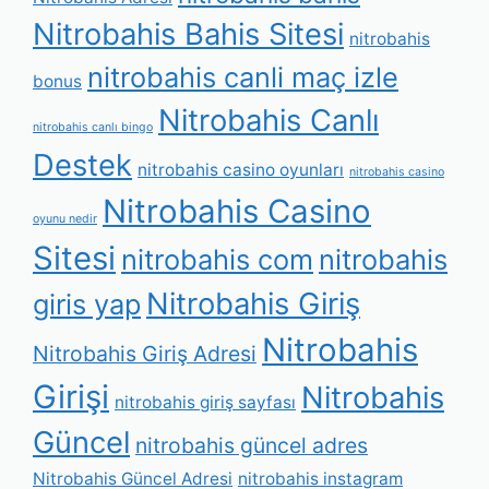
Nitrobahis Bahis Sitesi
nitrobahis
nitrobahis canli maç izle
bonus
Nitrobahis Canlı
nitrobahis canlı bingo
Destek
nitrobahis casino oyunları
nitrobahis casino
Nitrobahis Casino
oyunu nedir
Sitesi
nitrobahis com
nitrobahis
Nitrobahis Giriş
giris yap
Nitrobahis
Nitrobahis Giriş Adresi
Girişi
Nitrobahis
nitrobahis giriş sayfası
Güncel
nitrobahis güncel adres
Nitrobahis Güncel Adresi
nitrobahis instagram