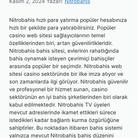
Kasım 2, 2024
Yazarı:
Nitrobahis
Nitrobahis hızlı para yatırma popüler hesabınıza
hızlı bir şekilde para yatırabilirsiniz. Popüler
casino web sitesi sağlayıcılarının temel
özelliklerinden biri, artan güvenilirlikleridir.
Nitrobahis bahis sitesi, evlerinin rahatlığında
bahis oynamak isteyen çevrimiçi bahisçiler
arasında popüler bir seçimdir. Nitrobahis web
sitesi casino sektöründe bir ilke imza atıyor ve
son zamanlarda ilgi görüyor. Nitrobahis güvenilir
ve profesyonel bir hizmet sunan, casino
sektörünün en iyi bahis şirketlerinden biri olarak
kabul edilmektedir. Nitrobahis TV üyeleri
mevcut adreslerinde ikamet ettikleri sürece
istedikleri kadar bağlantı kurma özgürlüğüne
sahiptirler. Bu noktadan itibaren bahis sistemi
yalnızca mevcut Nitrobahis bahis düzenini