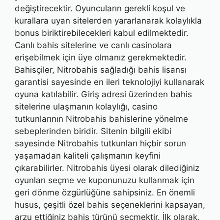
değiştirecektir. Oyuncuların gerekli koşul ve
kurallara uyan sitelerden yararlanarak kolaylıkla
bonus biriktirebilecekleri kabul edilmektedir.
Canlı bahis sitelerine ve canlı casinolara
erişebilmek için üye olmanız gerekmektedir.
Bahisçiler, Nitrobahis sağladığı bahis lisansı
garantisi sayesinde en ileri teknolojiyi kullanarak
oyuna katılabilir. Giriş adresi üzerinden bahis
sitelerine ulaşmanın kolaylığı, casino
tutkunlarının Nitrobahis bahislerine yönelme
sebeplerinden biridir. Sitenin bilgili ekibi
sayesinde Nitrobahis tutkunları hiçbir sorun
yaşamadan kaliteli çalışmanın keyfini
çıkarabilirler. Nitrobahis üyesi olarak dilediğiniz
oyunları seçme ve kuponunuzu kullanmak için
geri dönme özgürlüğüne sahipsiniz. En önemli
husus, çeşitli özel bahis seçeneklerini kapsayan,
arzu ettiğiniz bahis türünü seçmektir. İlk olarak,