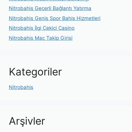
Nitrobahis Geçerli Bağlantı Yatırma
Nitrobahis Geniş Spor Bahis Hizmetleri
Nitrobahis İlgi Çekici Casino
Nitrobahis Maç Takip Girişi
Kategoriler
Nitrobahis
Arşivler