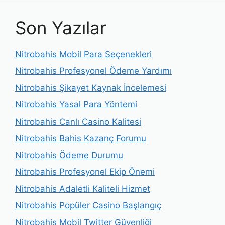
Son Yazılar
Nitrobahis Mobil Para Seçenekleri
Nitrobahis Profesyonel Ödeme Yardımı
Nitrobahis Şikayet Kaynak İncelemesi
Nitrobahis Yasal Para Yöntemi
Nitrobahis Canlı Casino Kalitesi
Nitrobahis Bahis Kazanç Forumu
Nitrobahis Ödeme Durumu
Nitrobahis Profesyonel Ekip Önemi
Nitrobahis Adaletli Kaliteli Hizmet
Nitrobahis Popüler Casino Başlangıç
Nitrobahis Mobil Twitter Güvenliği