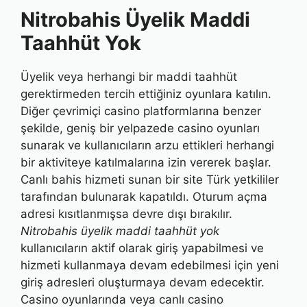
Nitrobahis Üyelik Maddi
Taahhüt Yok
Üyelik veya herhangi bir maddi taahhüt
gerektirmeden tercih ettiğiniz oyunlara katılın.
Diğer çevrimiçi casino platformlarına benzer
şekilde, geniş bir yelpazede casino oyunları
sunarak ve kullanıcıların arzu ettikleri herhangi
bir aktiviteye katılmalarına izin vererek başlar.
Canlı bahis hizmeti sunan bir site Türk yetkililer
tarafından bulunarak kapatıldı. Oturum açma
adresi kısıtlanmışsa devre dışı bırakılır.
Nitrobahis üyelik maddi taahhüt yok
kullanıcıların aktif olarak giriş yapabilmesi ve
hizmeti kullanmaya devam edebilmesi için yeni
giriş adresleri oluşturmaya devam edecektir.
Casino oyunlarında veya canlı casino