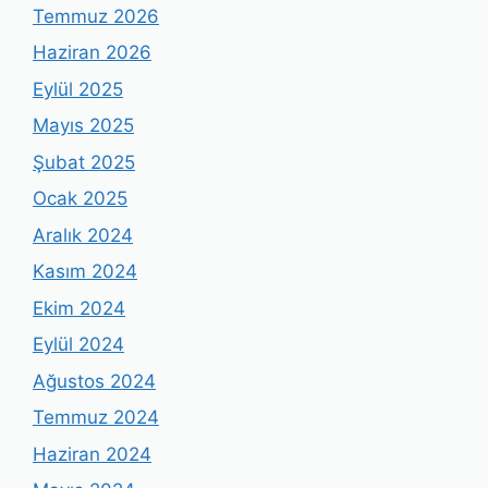
Temmuz 2026
Haziran 2026
Eylül 2025
Mayıs 2025
Şubat 2025
Ocak 2025
Aralık 2024
Kasım 2024
Ekim 2024
Eylül 2024
Ağustos 2024
Temmuz 2024
Haziran 2024