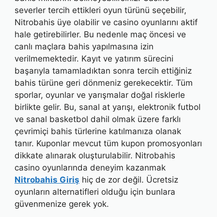
severler tercih ettikleri oyun türünü seçebilir,
Nitrobahis üye olabilir ve casino oyunlarını aktif
hale getirebilirler. Bu nedenle maç öncesi ve
canlı maçlara bahis yapılmasına izin
verilmemektedir. Kayıt ve yatırım sürecini
başarıyla tamamladıktan sonra tercih ettiğiniz
bahis türüne geri dönmeniz gerekecektir. Tüm
sporlar, oyunlar ve yarışmalar doğal risklerle
birlikte gelir. Bu, sanal at yarışı, elektronik futbol
ve sanal basketbol dahil olmak üzere farklı
çevrimiçi bahis türlerine katılmanıza olanak
tanır. Kuponlar mevcut tüm kupon promosyonları
dikkate alınarak oluşturulabilir. Nitrobahis
casino oyunlarında deneyim kazanmak
Nitrobahis Giriş
hiç de zor değil. Ücretsiz
oyunların alternatifleri olduğu için bunlara
güvenmenize gerek yok.