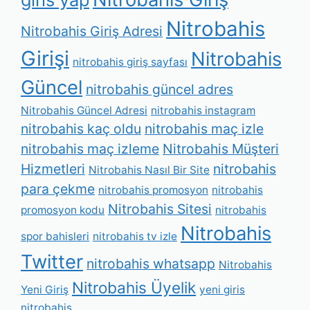
Nitrobahis
Nitrobahis Giriş Adresi
Girişi
Nitrobahis
nitrobahis giriş sayfası
Güncel
nitrobahis güncel adres
Nitrobahis Güncel Adresi
nitrobahis instagram
nitrobahis kaç oldu
nitrobahis maç izle
nitrobahis maç izleme
Nitrobahis Müşteri
Hizmetleri
nitrobahis
Nitrobahis Nasıl Bir Site
para çekme
nitrobahis promosyon
nitrobahis
Nitrobahis Sitesi
promosyon kodu
nitrobahis
Nitrobahis
spor bahisleri
nitrobahis tv izle
Twitter
nitrobahis whatsapp
Nitrobahis
Nitrobahis Üyelik
Yeni Giriş
yeni giris
nitrobahis