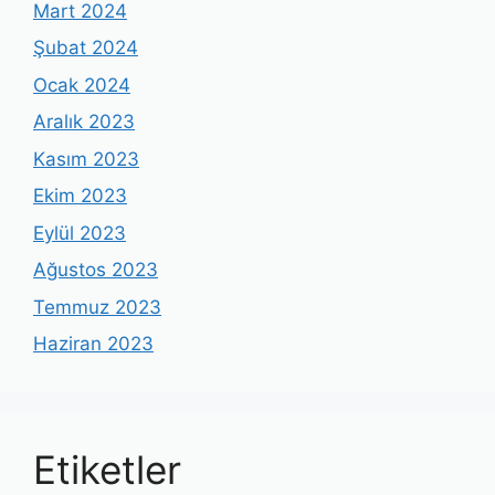
Mart 2024
Şubat 2024
Ocak 2024
Aralık 2023
Kasım 2023
Ekim 2023
Eylül 2023
Ağustos 2023
Temmuz 2023
Haziran 2023
Etiketler