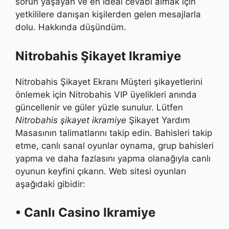
sorun yaşayan ve en ideal cevabı almak için
yetkililere danışan kişilerden gelen mesajlarla
dolu. Hakkında düşündüm.
Nitrobahis Şikayet Ikramiye
Nitrobahis Şikayet Ekranı Müşteri şikayetlerini
önlemek için Nitrobahis VIP üyelikleri anında
güncellenir ve güler yüzle sunulur. Lütfen
Nitrobahis şikayet ikramiye
Şikayet Yardım
Masasının talimatlarını takip edin. Bahisleri takip
etme, canlı sanal oyunlar oynama, grup bahisleri
yapma ve daha fazlasını yapma olanağıyla canlı
oyunun keyfini çıkarın. Web sitesi oyunları
aşağıdaki gibidir:
• Canlı Casino Ikramiye