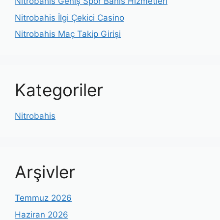
Nitrobahis Geniş Spor Bahis Hizmetleri
Nitrobahis İlgi Çekici Casino
Nitrobahis Maç Takip Girişi
Kategoriler
Nitrobahis
Arşivler
Temmuz 2026
Haziran 2026