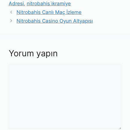
Adresi
,
nitrobahis i̇kramiye
Nitrobahis Canlı Maç İzleme
Nitrobahis Casino Oyun Altyapısı
Yorum yapın
Yorum