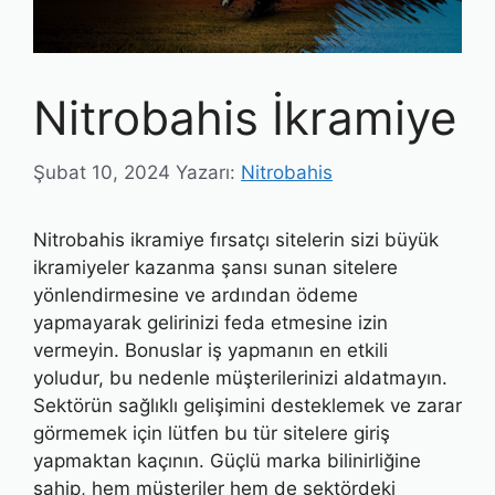
Nitrobahis İkramiye
Şubat 10, 2024
Yazarı:
Nitrobahis
Nitrobahis ikramiye fırsatçı sitelerin sizi büyük
ikramiyeler kazanma şansı sunan sitelere
yönlendirmesine ve ardından ödeme
yapmayarak gelirinizi feda etmesine izin
vermeyin. Bonuslar iş yapmanın en etkili
yoludur, bu nedenle müşterilerinizi aldatmayın.
Sektörün sağlıklı gelişimini desteklemek ve zarar
görmemek için lütfen bu tür sitelere giriş
yapmaktan kaçının. Güçlü marka bilinirliğine
sahip, hem müşteriler hem de sektördeki