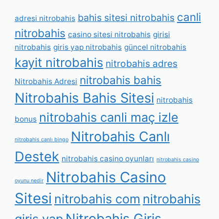
canli
bahis sitesi nitrobahis
adresi nitrobahis
nitrobahis
casino sitesi nitrobahis
girisi
nitrobahis
giris yap nitrobahis
güncel nitrobahis
kayit nitrobahis
nitrobahis adres
nitrobahis bahis
Nitrobahis Adresi
Nitrobahis Bahis Sitesi
nitrobahis
nitrobahis canli maç izle
bonus
Nitrobahis Canlı
nitrobahis canlı bingo
Destek
nitrobahis casino oyunları
nitrobahis casino
Nitrobahis Casino
oyunu nedir
Sitesi
nitrobahis com
nitrobahis
Nitrobahis Giriş
giris yap