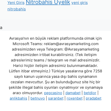
Nitrobahis Üyelik
Yeni Giriş
yeni giris
nitrobahis
a
Avrasya'nın en büyük reklam platformunda olmak için
Microsoft Teams:
reklam@avrasyamarketing.com
adresimizden veya Telegram: @Avrasyamarketing
adresimizden irtibat kurabilirsiniz. (Tek iletişim
adreslerimiz teams / telegram ve mail adresimizdir.
Harici hiçbir iletişim adresimiz bulunmamaktadır.
Lütfen itibar etmeyiniz.) Türkiye yasalarına göre 7258
sayılı kanun uyarınca yasa dışı bahis oynamanın
cezaları mevcuttur. Şu an bulunduğunuz site hiç bir
şekilde illegal bahis oyunları oynatmıyor ve oynamaya
aracı olmuyordur.
pepcasino
|
damabet
|
betdior
|
anlikbahis
|
betnuvo
|
saranbet
|
roxenbet
|
pradabet