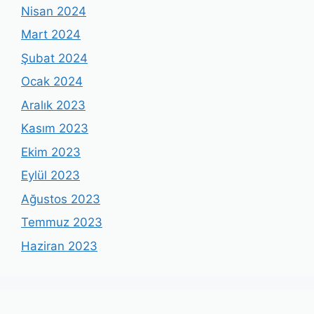
Nisan 2024
Mart 2024
Şubat 2024
Ocak 2024
Aralık 2023
Kasım 2023
Ekim 2023
Eylül 2023
Ağustos 2023
Temmuz 2023
Haziran 2023