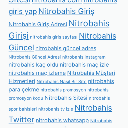
Nitrobahis Giriş
giris yap
Nitrobahis
Nitrobahis Giriş Adresi
Girişi
Nitrobahis
nitrobahis giriş sayfası
Güncel
nitrobahis güncel adres
Nitrobahis Güncel Adresi
nitrobahis instagram
nitrobahis kaç oldu
nitrobahis maç izle
nitrobahis maç izleme
Nitrobahis Müşteri
Hizmetleri
nitrobahis
Nitrobahis Nasıl Bir Site
para çekme
nitrobahis promosyon
nitrobahis
Nitrobahis Sitesi
promosyon kodu
nitrobahis
Nitrobahis
spor bahisleri
nitrobahis tv izle
Twitter
nitrobahis whatsapp
Nitrobahis