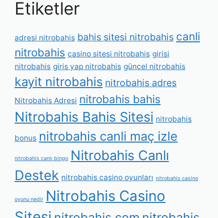
Etiketler
canli
bahis sitesi nitrobahis
adresi nitrobahis
nitrobahis
casino sitesi nitrobahis
girisi
nitrobahis
giris yap nitrobahis
güncel nitrobahis
kayit nitrobahis
nitrobahis adres
nitrobahis bahis
Nitrobahis Adresi
Nitrobahis Bahis Sitesi
nitrobahis
nitrobahis canli maç izle
bonus
Nitrobahis Canlı
nitrobahis canlı bingo
Destek
nitrobahis casino oyunları
nitrobahis casino
Nitrobahis Casino
oyunu nedir
Sitesi
nitrobahis com
nitrobahis