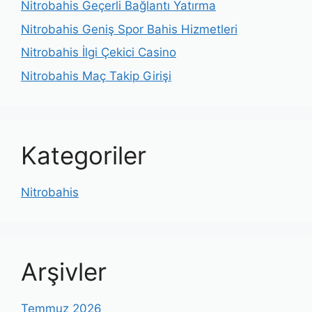
Nitrobahis Geçerli Bağlantı Yatırma
Nitrobahis Geniş Spor Bahis Hizmetleri
Nitrobahis İlgi Çekici Casino
Nitrobahis Maç Takip Girişi
Kategoriler
Nitrobahis
Arşivler
Temmuz 2026