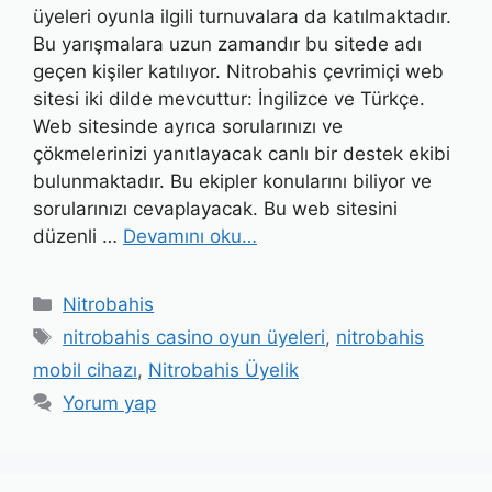
üyeleri oyunla ilgili turnuvalara da katılmaktadır.
Bu yarışmalara uzun zamandır bu sitede adı
geçen kişiler katılıyor. Nitrobahis çevrimiçi web
sitesi iki dilde mevcuttur: İngilizce ve Türkçe.
Web sitesinde ayrıca sorularınızı ve
çökmelerinizi yanıtlayacak canlı bir destek ekibi
bulunmaktadır. Bu ekipler konularını biliyor ve
sorularınızı cevaplayacak. Bu web sitesini
düzenli …
Devamını oku…
Kategoriler
Nitrobahis
Etiketler
nitrobahis casino oyun üyeleri
,
nitrobahis
mobil cihazı
,
Nitrobahis Üyelik
Yorum yap