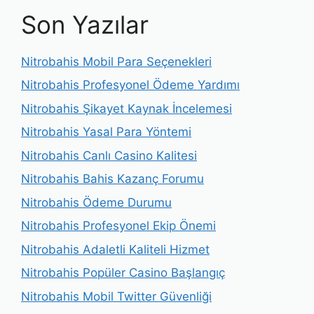
Son Yazılar
Nitrobahis Mobil Para Seçenekleri
Nitrobahis Profesyonel Ödeme Yardımı
Nitrobahis Şikayet Kaynak İncelemesi
Nitrobahis Yasal Para Yöntemi
Nitrobahis Canlı Casino Kalitesi
Nitrobahis Bahis Kazanç Forumu
Nitrobahis Ödeme Durumu
Nitrobahis Profesyonel Ekip Önemi
Nitrobahis Adaletli Kaliteli Hizmet
Nitrobahis Popüler Casino Başlangıç
Nitrobahis Mobil Twitter Güvenliği